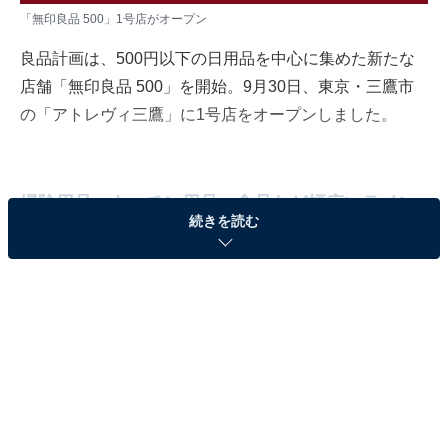
「無印良品 500」1号店がオープン
良品計画は、500円以下の日用品を中心に集めた新たな
店舗「無印良品 500」を開始。9月30日、東京・三鷹市
の「アトレヴィ三鷹」に1号店をオープンしました。
掃除用品、キッチン用品、食品など幅広いライン
続きを読む
ナップ
「無印良品 500」店舗では、販売する日用品や消耗品の
うち約7割が500円以下。洗剤各種や掃除用品、キッチン
用品から、洗面用品、スキンケア用品、下着、文房具、
さらに、スープやカレーなどの食品、お菓子まで豊富な
アイテムを取りそろえます。