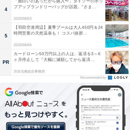
「面白いのあったから購入〜」ダイソーのポッ
プアップランドリーバッグが話題。“さま...
・
4
ダイソー、創業50周年「47都道府県トートバッグ」を発
2026/08/03
売！ 11月4日から
【羽田空港周辺】夏季プールは大人450円＆24
時間営業の天然温泉も！ コスパ抜群...
5
2026/08/04
【関連リンク】
カードローン50万円以上の人は、返済を3～6
・
プレスリリース
ヶ月停止して『大幅に減額してから返済...
PR
渋谷法務総合事務所
Recommended by