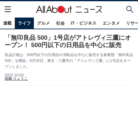
連載
ライフ
グルメ
社会
IT・ビジネス
エンタメ
リサ
「無印良品 500」1号店がアトレヴィ三鷹にオ
ープン！ 500円以下の日用品を中心に販売
良品計画は、500円以下の日用品や消耗品を中心に販売する新業態「無印良品
500」を開始。9月30日、東京・三鷹市の「アトレヴィ三鷹」に1号店をオー
プンしました。
2022.10.03
高橋 りょうこ