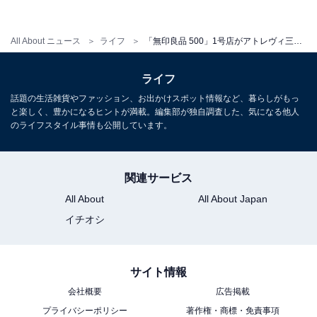
All About ニュース
ライフ
「無印良品 500」1号店がアトレヴィ三鷹にオープン！ 500円以下の日用品を中心に販売
ライフ
話題の生活雑貨やファッション、お出かけスポット情報など、暮らしがもっ
と楽しく、豊かになるヒントが満載。編集部が独自調査した、気になる他人
のライフスタイル事情も公開しています。
関連サービス
All About
All About Japan
イチオシ
サイト情報
会社概要
広告掲載
プライバシーポリシー
著作権・商標・免責事項