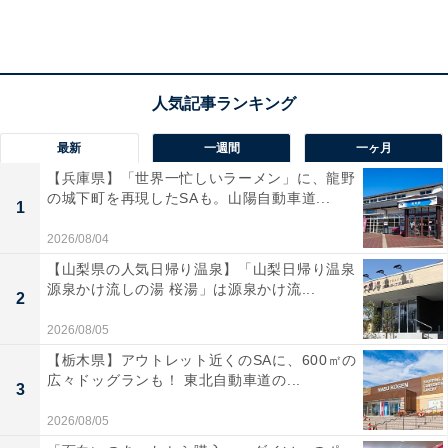
る予定とのことです。
【おすすめ記事】
・
最新
一週間
一ヶ月
東京駅エキナカ「グランスタ」で「Suicaのペンギンフ
【兵庫県】「世界一忙しいラーメン」に、龍野
ェア」開催！ 10月15日から
の城下町を再現したSAも。山陽自動車道...
1
・
2026/08/04
マクドナルド“値上げ“再び、ハンバーガーなど約6割の商
【山梨県の人気日帰り温泉】「山梨日帰り温泉
品を10～30円アップ
源泉かけ流しの湯 桜湯」は源泉かけ流...
2
・
2026/08/05
東急ハンズが10月から「ハンズ」に社名変更、ロゴマー
クはどうなる？
【栃木県】アウトレット近くのSAに、600㎡の
広々ドッグランも！ 東北自動車道の...
・
3
ロフトの類似店といえば？ 3位『PLAZA』2位『無印良
2026/08/05
品』、約半数が回答した圧倒的1位は……？