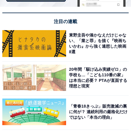
食が、食べた後罪悪感がない（40歳女性／京都府）」
「季節に応じて著名な料理人とのコラボ鍋メニューなど
があって美味しい（52歳女性／東京都）」など、納豆や
注目の連載
ハムエッグなどヘルシーなメニューがそろう朝定食や、
期間限定の定食も人気を集めました。
東野圭吾や湊かなえだけじゃな
い、「業と罪」を描く『映画ち
いかわ』から強く連想した映画
8選
20年間「駆け込み実績ゼロ」の
学校も…「こども110番の家」
は本当に必要？ PTAが直面する
理想と現実
「青春18きっぷ」販売激減の裏
に何が？ 連続利用の厳格化だけ
ではない「本当の理由」