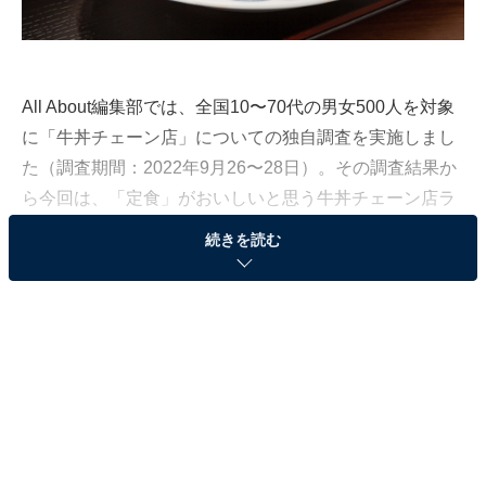
All About編集部では、全国10〜70代の男女500人を対象
に「牛丼チェーン店」についての独自調査を実施しまし
た（調査期間：2022年9月26〜28日）。その調査結果か
ら今回は、「定食」がおいしいと思う牛丼チェーン店ラ
ンキングを発表します！
続きを読む
第3位：すき家
第3位は、「すき家」。牛丼とは違うおいしさが味わえ
る「牛皿定食（肉並盛／税込600円）」のほか、鮭・の
り・ごはん・みそ汁・おしんこと日本食の理想が詰まっ
た「鮭定食（ごはん並／税込520円）」など魚メニュー