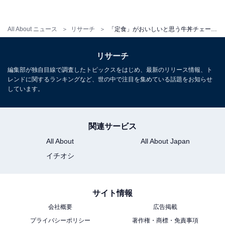
こだわりが感じられるという声がありました。
All About ニュース
リサーチ
「定食」がおいしいと思う牛丼チェーン店ランキング！ 「すき家」「吉野家」を抑えた1位は？
また、「季節やイベント毎に変わる定食が、毎度こだわ
っていて、かつ面白く美味しく頂けるので素晴らしいと
リサーチ
思います（37歳男性／東京都）」「エスニック系から正
編集部が独自目線で調査したトピックスをはじめ、最新のリリース情報、ト
統派まで幅広くあるが、どれも安くて美味しい。ハンバ
レンドに関するランキングなど、世の中で注目を集めている話題をお知らせ
しています。
ーグをよく食べる（47歳女性／東京都）」「定食の種類
が多いので、食べたいと思ったものが食べられる印象で
す（25歳女性／愛知県）」など、期間限定メニューも含
関連サービス
め、種類が豊富で「行けば食べたい定食が見つかる」と
All About
All About Japan
いうコメントも寄せられました。
イチオシ
＞5位までの全ランキング結果を見る
サイト情報
会社概要
広告掲載
プライバシーポリシー
著作権・商標・免責事項