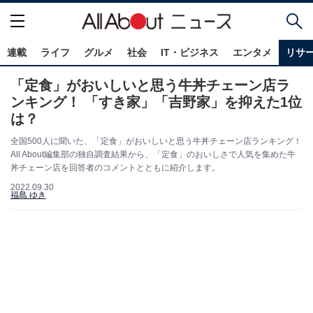
連載
ライフ
グルメ
社会
IT・ビジネス
エンタメ
リサ
「定食」がおいしいと思う牛丼チェーン店ラ
ンキング！ 「すき家」「吉野家」を抑えた1位
は？
全国500人に聞いた、「定食」がおいしいと思う牛丼チェーン店ランキング！
All About編集部の独自調査結果から、「定食」のおいしさで人気を集めた牛
丼チェーン店を回答者のコメントとともに紹介します。
2022.09.30
福島 ゆき