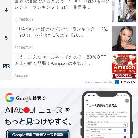
世界で活躍できると思う「STARTO社の若手タ
料のサービスがうれしい定食メニューでは、定番の牛丼
レント」ランキング！ 2位「目黒蓮...
4
の具を皿盛りで味わえる「牛皿定食（並盛／税込602
円）」のほか、牛肉と焼魚が同時に楽しめる「牛鮭定食
2026/08/07
（並盛／税込657円）」など満足度の高いメニューがそ
「HANA」の好きなメンバーランキング！ 2位
「YURI」を抑えた1位は？【20...
ろいます。
5
2026/07/24
回答者からは、「牛鮭定食のしゃけの脂と塩気が絶妙だ
「え、こんなセールやってたの？」80％OFF
と思う（54歳男性／岩手県）」「肉の味付けが美味し
以上が続々登場！Amazonの本気が...
PR
く、白飯に合う！ （42歳男性／愛媛県）」「メニューも
Amazon
豊富でボリュームがあって美味しいから（42歳男性／新
Recommended by
潟県）」「本格的な和定食が楽しめるから（35歳女性／
福岡県）」など、肉も魚も味付けが絶妙でごはんがすす
むという声がありました。
さらに、「朝定食のバランスがとても良い。ファミレス
に行くよりコスパが良い（40歳女性／埼玉県）」「朝定