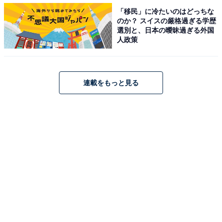
「移民」に冷たいのはどっちな
のか？ スイスの厳格過ぎる学歴
選別と、日本の曖昧過ぎる外国
第1位：松屋
人政策
第1位は、「松屋」でした。「カルビ焼肉定食（税込730
円）」やファンも多い「ブラウンソースハンバーグ定食
連載をもっと見る
（税込730円）」、マヨネーズ付きの「豚生姜焼定食
（税込730円）」など、定食でも人気の定番メニューが
豊富です。
回答者からは、「牛丼の延長ではなく、定食メニューと
してきちんと考えて作られている感じがして、牛丼とは
別物になっている（35歳男性／愛知県）」「一番種類が
豊富で飽きさせないバリエーション（50歳男性／神奈川
県）」「お肉も美味しいし、サラダもドレッシングも美
味しい（43歳男性／埼玉県）」など、定食メニューへの