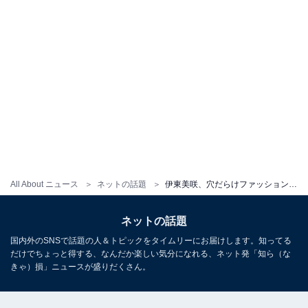
All About ニュース
ネットの話題
伊東美咲、穴だらけファッションで45歳でも変わらぬ美貌を披露！ 「可愛すぎて、もうフランス人形」
ネットの話題
国内外のSNSで話題の人＆トピックをタイムリーにお届けします。知ってる
だけでちょっと得する、なんだか楽しい気分になれる、ネット発「知ら（な
きゃ）損」ニュースが盛りだくさん。