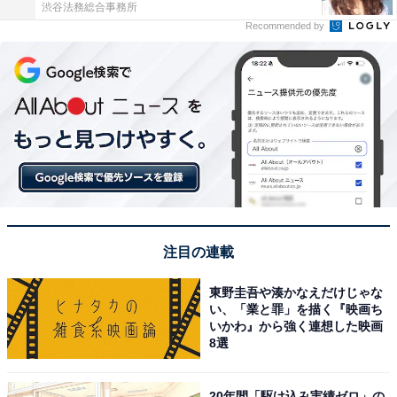
渋谷法務総合事務所
Recommended by
注目の連載
東野圭吾や湊かなえだけじゃな
い、「業と罪」を描く『映画ち
いかわ』から強く連想した映画
8選
20年間「駆け込み実績ゼロ」の