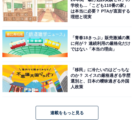
学校も…「こども110番の家」
は本当に必要？ PTAが直面する
理想と現実
「青春18きっぷ」販売激減の裏
に何が？ 連続利用の厳格化だけ
ではない「本当の理由」
「移民」に冷たいのはどっちな
のか？ スイスの厳格過ぎる学歴
選別と、日本の曖昧過ぎる外国
人政策
連載をもっと見る