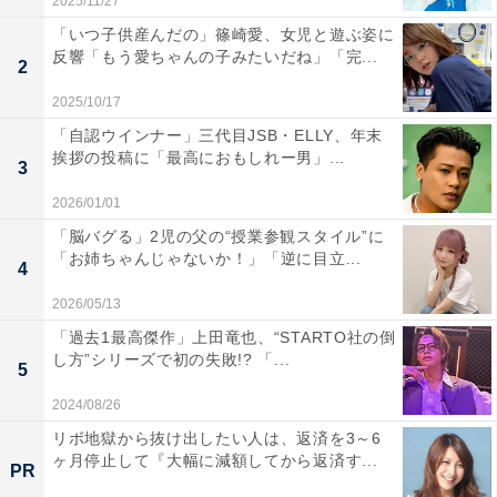
2025/11/27
「いつ子供産んだの」篠崎愛、女児と遊ぶ姿に
反響「もう愛ちゃんの子みたいだね」「完...
2
2025/10/17
「自認ウインナー」三代目JSB・ELLY、年末
挨拶の投稿に「最高におもしれー男」...
3
2026/01/01
「脳バグる」2児の父の“授業参観スタイル”に
「お姉ちゃんじゃないか！」「逆に目立...
4
2026/05/13
「過去1最高傑作」上田竜也、“STARTO社の倒
し方”シリーズで初の失敗!? 「...
5
2024/08/26
リボ地獄から抜け出したい人は、返済を3～6
ヶ月停止して『大幅に減額してから返済す...
PR