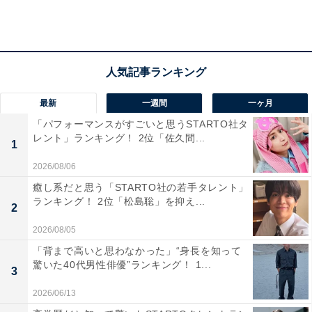
ンジや餡子が入ったクロワッサンもあり、餡子が入って
いるクロワッサンが甘くておいしいから（33歳未回答／
東京都）」など、「オレンジワッサン（税込190円）」
も人気でした。
最新
一週間
一ヶ月
「パフォーマンスがすごいと思うSTARTO社タ
レント」ランキング！ 2位「佐久間...
1
2026/08/06
癒し系だと思う「STARTO社の若手タレント」
ランキング！ 2位「松島聡」を抑え...
2
2026/08/05
「背まで高いと思わなかった」“身長を知って
驚いた40代男性俳優”ランキング！ 1...
3
2026/06/13