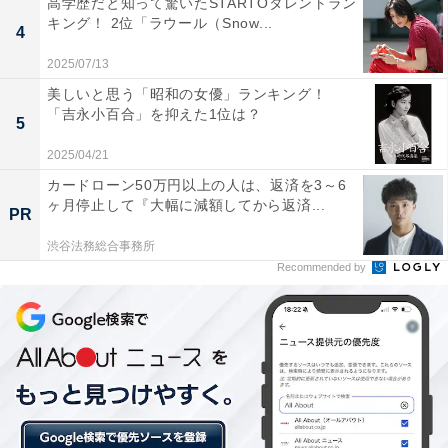
高学歴だと知って驚いたSTARTOタレントラン
キング！ 2位「ラウール（Snow...
4
第2位：メゾンカイザー
2025/07/13
美しいと思う「昭和の女優」ランキング！
第2位は、フランス・パリに1号店を構え、全世界に150
「吉永小百合」を抑えた1位は？
店舗以上を展開する「メゾンカイザー」。特製発酵バタ
5
ーを織り込んだ「クロワッサン（税込280円）」は人気
2025/04/21
商品の1つです。
カードローン50万円以上の人は、返済を3～6
ヶ月停止して『大幅に減額してから返済...
PR
「断然カイザーです。朝早く、近くのカイザーに買いに
渋谷法務総合事務所
行くほど好きです（52歳女性／東京都）」「食感とバタ
Recommended by
ーのリッチな感じが他と違う（49歳女性／滋賀県）」
「サクサクした感じが他にはない（49歳女性／宮城
県）」など、焼き加減やバターの風味の高級感を評価す
る声が集まりました。
ほかにも、「翌日に食べてもサクサクしている（48歳女