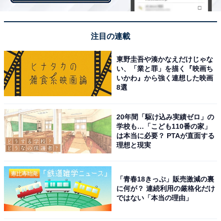
性／岐阜県）」「家に持って帰ってトースターで焼き直
してサクサクで食べると一段と美味しくなります（32歳
女性／東京都）」「エッグベネディクトを乗せるのが好
注目の連載
きで一番相性がいい（45歳女性／埼玉県）」など、自宅
東野圭吾や湊かなえだけじゃな
で焼き直してもサクサク感が持続するという声が集まり
い、「業と罪」を描く『映画ち
ました。
いかわ』から強く連想した映画
8選
20年間「駆け込み実績ゼロ」の
学校も…「こども110番の家」
は本当に必要？ PTAが直面する
理想と現実
「青春18きっぷ」販売激減の裏
に何が？ 連続利用の厳格化だけ
ではない「本当の理由」