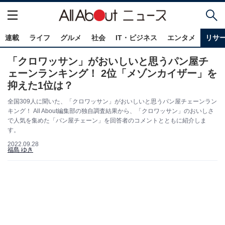
連載
ライフ
グルメ
社会
IT・ビジネス
エンタメ
リサ
「クロワッサン」がおいしいと思うパン屋チ
ェーンランキング！ 2位「メゾンカイザー」を
抑えた1位は？
全国309人に聞いた、「クロワッサン」がおいしいと思うパン屋チェーンラン
キング！ All About編集部の独自調査結果から、「クロワッサン」のおいしさ
で人気を集めた「パン屋チェーン」を回答者のコメントとともに紹介しま
す。
2022.09.28
福島 ゆき