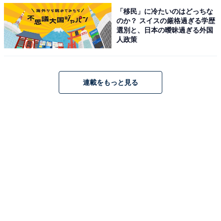
「移民」に冷たいのはどっちな
のか？ スイスの厳格過ぎる学歴
選別と、日本の曖昧過ぎる外国
人政策
第1位：ドンク
第1位は、「ドンク」でした。サクッとした表面に柔ら
連載をもっと見る
かな中身が人気の「クロワッサン」のほか、一部店舗併
設の「Mini One（ミニ ワン）」で量り売りされている
「ミニクロワッサン（100g／税込173円）」「ミニチョ
コクロワッサン（100g／税込200円）」が人気を集めて
います。
「クロワッサンならここしかないから（44歳女性／兵庫
県）」「クロワッサンといえばここだと思っています
（33歳女性／大分県）」「クロワッサンといえばドンク
しか思いつきません（49歳女性／北海道）」「一番はや