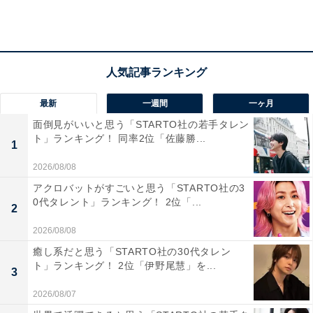
す。
回答者からは、「ピザの大会で優勝された方の特別メニ
ューがあった時めちゃくちゃ美味しかった（44歳女性／
京都府）」「生地が本格的で美味しいです。シンプルで
最新
一週間
一ヶ月
本場のピザという感じが宅配や冷凍と全然違うので（35
面倒見がいいと思う「STARTO社の若手タレン
歳女性／東京都）」「生地の食感が好きだから（59歳男
ト」ランキング！ 同率2位「佐藤勝...
1
性／東京都）」などの意見が寄せられました。
2026/08/08
アクロバットがすごいと思う「STARTO社の3
0代タレント」ランキング！ 2位「...
2
2026/08/08
癒し系だと思う「STARTO社の30代タレン
ト」ランキング！ 2位「伊野尾慧」を...
3
2026/08/07