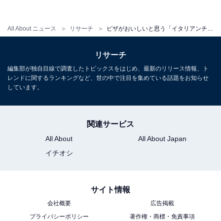
All About ニュース
リサーチ
ピザがおいしいと思う「イタリアンチェーン店」ランキング！ 2位「カプリチョーザ」、1位は？
回答者からは、「手頃な値段で焼き立てのピザが食べら
れるから（34歳女性／石川県）」「モッツァレラチーズ
リサーチ
を使用したシンプルなマルゲリータが美味しいです（56
編集部が独自目線で調査したトピックスをはじめ、最新のリリース情報、ト
歳女性／神奈川県）」「安定感のあるおいしさ、満足感
レンドに関するランキングなど、世の中で注目を集めている話題をお知らせ
（20歳男性／福井県）」などの意見が寄せられました。
しています。
関連サービス
＞9位までの全ランキング結果を見る
All About
All About Japan
イチオシ
※回答者のコメントは原文ママです
サイト情報
会社概要
広告掲載
【おすすめ記事】
プライバシーポリシー
著作権・商標・免責事項