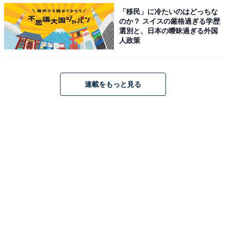
「移民」に冷たいのはどっちな
のか？ スイスの厳格過ぎる学歴
選別と、日本の曖昧過ぎる外国
人政策
連載をもっと見る
第1位：サイゼリヤ
1位はサイゼリヤでした。サイゼリヤはおいしい料理を
リーズナブルに提供することをモットーとしたイタリア
ンレストランです。毎日でも飽きずに食べられる料理の
提供を心掛けており、プロシュートやモッツァレラチー
ズなど素材のおいしさをメインに味わうメニューも豊
富。ピザはマルゲリータやたっぷりコーンのピザなど、
どの世代にも愛されるラインナップがそろっており、良
心的な価格設定が人気を集める大きな理由の1つです。