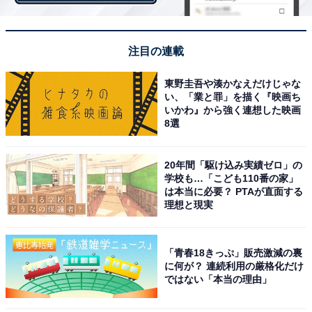
回答者からは、「チェーン店のピザは生地がパサパサし
た感じのものが多いですが、カプリチョーザは生地も少
注目の連載
しもちっとしていて美味しいです（25歳女性／京都
東野圭吾や湊かなえだけじゃな
府）」「本格的なピザでボリューミーでおいしい。シェ
い、「業と罪」を描く『映画ち
アしやすい感じで特にトマト系のピサがはまるぐらいで
いかわ』から強く連想した映画
8選
す（27歳女性／和歌山県）」「ボリュームあって食べ応
えあり（36歳男性／愛知県）」などの意見が寄せられま
20年間「駆け込み実績ゼロ」の
した。
学校も…「こども110番の家」
は本当に必要？ PTAが直面する
理想と現実
「青春18きっぷ」販売激減の裏
に何が？ 連続利用の厳格化だけ
ではない「本当の理由」