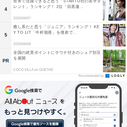
世界で活躍できると思う「STARTO社の若手タ
レント」ランキング！ 2位「目黒蓮...
4
2026/08/07
癒し系だと思う「ジュニア」ランキング！ KE
Y TO LIT「中村嶺亜」を僅差で...
5
2026/08/08
第2位：カプリチョーザ
全国の絶景ポイントにサウナ付きのシェア別荘
を展開
PR
2位はカプリチョーザでした。カプリチョーザは、南イ
COCO VILLA on GOETHE
タリアの陽気なトラットリアをイメージしたイタリアン
Recommended by
レストランです。日本で創業したチェーン店でありなが
ら現在は海外にも展開し、世界各地に多くのファンが存
在します。こだわりのトマトソースを使った各メニュー
が好評で、同店の定番であるパスタのみならず、マルゲ
リータやマリナーラをはじめとしたピザメニューも充実
しています。