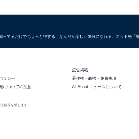
。知ってるだけでちょっと得する、なんだか楽しい気分になれる、ネット発「
広告掲載
ポリシー
著作権・商標・免責事項
報についての注意
All About ニュースについて
衆送信等を禁じます。