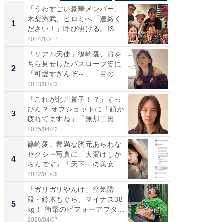
「うわすごい豪華メンバー」
「さす
木梨憲武、ヒロミへ「連絡く
は」高
1
1
ださい！」呼び掛ける。IS
災地を
S...
「カ...
2024/10/17
2026/08/0
「リアル天使」篠崎愛、肩を
「女の
ちら見せしたバスローブ姿に
介、バ
2
2
「可愛すぎんぞ～」「目の表
らのプレ
情...
愛...
2023/03/03
2026/08/0
「これが北川景子！？」すっ
「脚が
ぴん？ オフショットに「顔が
横川尚
3
3
疲れてますね」「無加工無
ムキな姿
表...
刃...
2025/04/22
2026/08/0
篠崎愛、豊満な胸元あらわな
「え、
セクシー写真に「大変けしか
芸人、2
4
4
らんです」「天下一の美女で
エットに
す...
2022/01/05
2026/08/0
「ガリガリやんけ」空気階
「脳がバ
段・鈴木もぐら、マイナス38
装姿が話
5
5
kg！ 衝撃のビフォーアフタ...
のお父さ
2026/04/07
2026/08/0