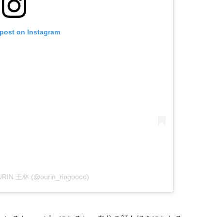
 post on Instagram
OURIN 王林 (@ourin_ringoooo)