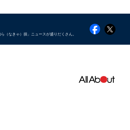
知ら（なきゃ）損」ニュースが盛りだくさん。