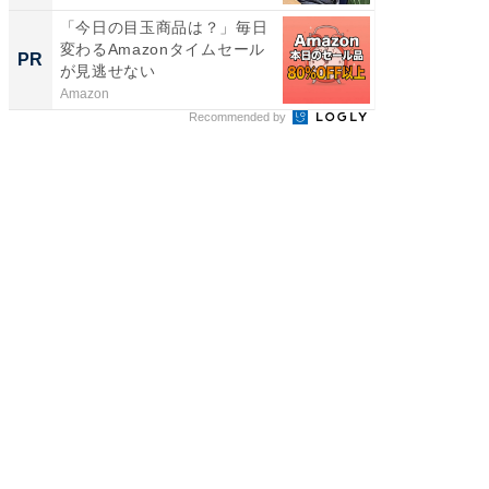
「今日の目玉商品は？」毎日
【銀座】
変わるAmazonタイムセール
の贅沢
PR
PR
が見逃せない
Amazon
ReFa GIN
Recommended by