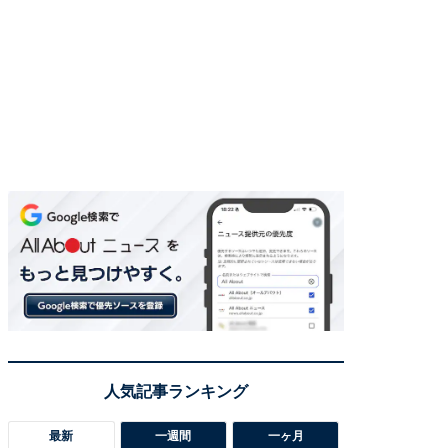
最新
一週間
一ヶ月