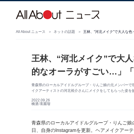
All About ニュース
ネットの話題
王林、“河北メイク”で大人な
王林、“河北メイク”で大
的なオーラがすごい…」「
青森県のローカルアイドルグループ・りんご娘の元メンバーで現在は
イクアーティストの河北裕介さんにメイクをしてもらった姿を
2022.09.26
橋酒 瑛麗瑠
青森県のローカルアイドルグループ・りんご娘の
日、自身のInstagramを更新。ヘアメイク