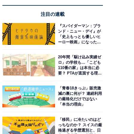
注目の連載
『スパイダーマン：ブラ
ンド・ニュー・デイ』が
「史上もっとも優しいヒ
ーロー映画」になった理
由。予習したい作品は？
20年間「駆け込み実績ゼ
ロ」の学校も…「こども
110番の家」は本当に必
要？ PTAが直面する理想
と現実
「青春18きっぷ」販売激
減の裏に何が？ 連続利用
の厳格化だけではない
「本当の理由」
「移民」に冷たいのはど
っちなのか？ スイスの厳
格過ぎる学歴選別と、日