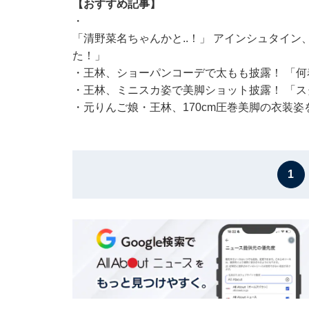
【おすすめ記事】
・
「清野菜名ちゃんかと..！」 アインシュタイ
た！」
・
王林、ショーパンコーデで太もも披露！ 「
・
王林、ミニスカ姿で美脚ショット披露！ 「
・
元りんご娘・王林、170cm圧巻美脚の衣装
1