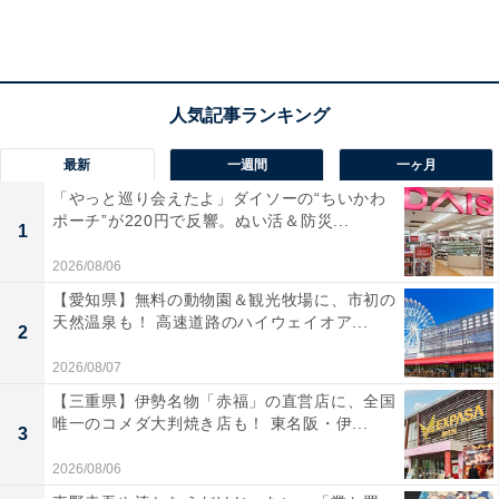
格になるため（28歳女性／広島県）」など、ドリンクを
含めた料金や家族全員の会計を高いと感じてしまうとい
うコメントが寄せられました。
最新
一週間
一ヶ月
「やっと巡り会えたよ」ダイソーの“ちいかわ
ポーチ”が220円で反響。ぬい活＆防災...
1
2026/08/06
【愛知県】無料の動物園＆観光牧場に、市初の
天然温泉も！ 高速道路のハイウェイオア...
2
2026/08/07
【三重県】伊勢名物「赤福」の直営店に、全国
唯一のコメダ大判焼き店も！ 東名阪・伊...
3
2026/08/06