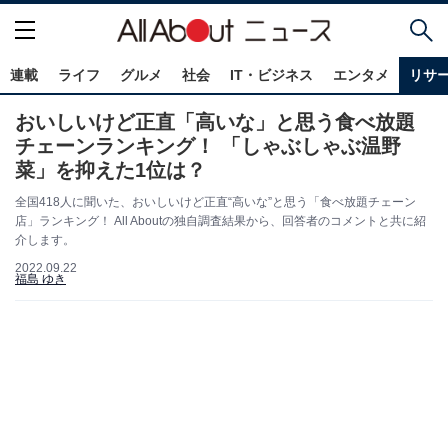
連載
ライフ
グルメ
社会
IT・ビジネス
エンタメ
リサ
おいしいけど正直「高いな」と思う食べ放題
チェーンランキング！ 「しゃぶしゃぶ温野
菜」を抑えた1位は？
全国418人に聞いた、おいしいけど正直“高いな”と思う「食べ放題チェーン
店」ランキング！ All Aboutの独自調査結果から、回答者のコメントと共に紹
介します。
2022.09.22
福島 ゆき