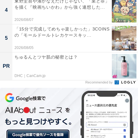
東野圭吾や湊かなえだけじゃない、「業と罪」
第2位：しゃぶしゃぶ温野菜
を描く『映画ちいかわ』から強く連想した...
4
2026/08/07
第2位は、「しゃぶしゃぶ温野菜」でした。制限時間が
「15分で完成してめちゃ楽しかった」3COINS
「120分」と長めに設定されているのも魅力。「黒毛和
の「モールドールトレカケースキッ...
5
牛コース」（税込5148円）などもあり、食材にこだわっ
2026/08/05
たメニューが人気です（※）。
ちゅるんとツヤ肌の秘密とは？
PR
回答者からは、「ドリンクつけたら1人5,000円くらいに
なってしまうから（36歳男性／東京都）」「美味しいけ
DHC｜CanCam.jp
Recommended by
ど1人3,000円超えは所帯待ちには辛い（32歳女性／大阪
府）」「野菜もたくさん食べれて、味も何種類も選べて
とてもおいしいのですが、女性のみ大人数でいって割っ
ても高かったからです（34歳女性／大阪府）」など、味
には高い評価が集まったものの、「高く感じることがあ
る」という声が寄せられました。