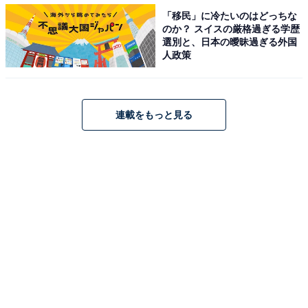
「移民」に冷たいのはどっちな
のか？ スイスの厳格過ぎる学歴
選別と、日本の曖昧過ぎる外国
人政策
連載をもっと見る
第1位：牛角
第1位は、焼肉レストランチェーン店の「牛角」でし
た。食べ放題は、コスパのいい「満足70品コース」（税
込3278円）から、牛タンや上焼き肉を楽しめる「堪能
100品コース」（税込5038円）まで、予算や気分に合わ
せて選べます。