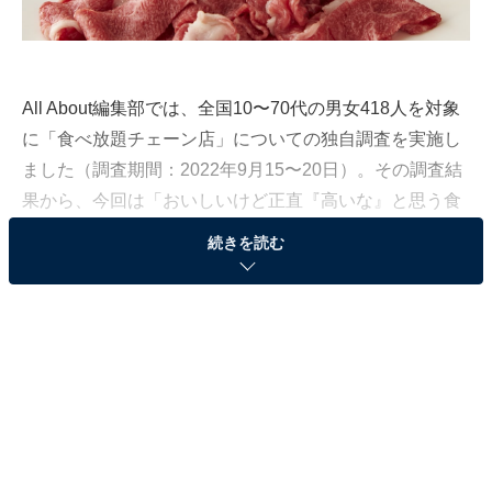
All About編集部では、全国10〜70代の男女418人を対象
に「食べ放題チェーン店」についての独自調査を実施し
ました（調査期間：2022年9月15〜20日）。その調査結
果から、今回は「おいしいけど正直『高いな』と思う食
べ放題チェーン店」ランキングを発表します！
続きを読む
第3位：焼肉きんぐ
第3位は、焼肉食べ放題の「焼肉きんぐ」。コスパ抜群
の「58品コース」（税込2948円）から、国産牛や厚切り
牛タンまで楽しめる「プレミアムコース」（税込4378
円）まで、充実したメニューをそろえています。