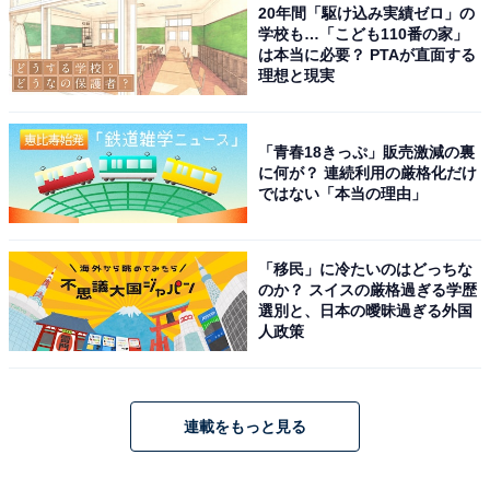
20年間「駆け込み実績ゼロ」の
学校も…「こども110番の家」
は本当に必要？ PTAが直面する
理想と現実
「青春18きっぷ」販売激減の裏
に何が？ 連続利用の厳格化だけ
ではない「本当の理由」
「移民」に冷たいのはどっちな
のか？ スイスの厳格過ぎる学歴
選別と、日本の曖昧過ぎる外国
人政策
連載をもっと見る