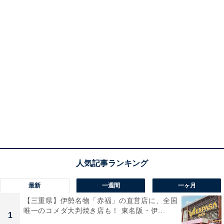
最新
一週間
一ヶ月
【三重県】伊勢名物「赤福」の直営店に、全国
唯一のコメダ大判焼き店も！ 東名阪・伊...
1