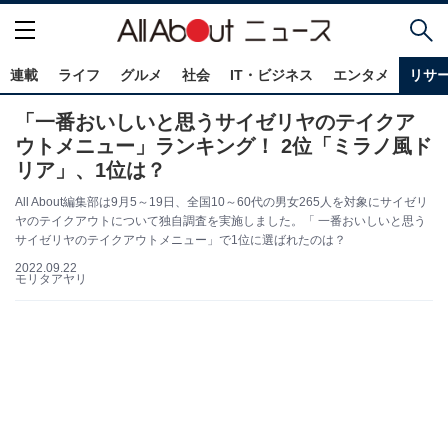
連載
ライフ
グルメ
社会
IT・ビジネス
エンタメ
リサ
「一番おいしいと思うサイゼリヤのテイクア
ウトメニュー」ランキング！ 2位「ミラノ風ド
リア」、1位は？
All About編集部は9月5～19日、全国10～60代の男女265人を対象にサイゼリ
ヤのテイクアウトについて独自調査を実施しました。「 一番おいしいと思う
サイゼリヤのテイクアウトメニュー」で1位に選ばれたのは？
2022.09.22
モリタアヤリ