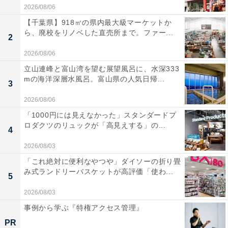
2026/08/06
【千葉県】918㎡の県内最大級マーケットか
ら、廃校をリノベした直売所まで。ファー...
2
2026/08/06
立山連峰と富山湾を望む展望風呂に、水深333
mの海洋深層水風呂。富山県の人気日帰...
3
2026/08/06
「1000円には見えなかった」スタンダードプ
ロダクツのリュックが「高見えする」の...
4
2026/08/03
「これ絶対に便利なやつや」ダイソーの折り畳
み式ランドリーバスケットが高評価「使わ...
5
2026/08/03
事例から学ぶ『特権アクセス管理』
PR