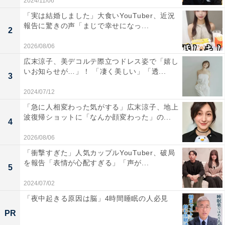
2024/11/06
「実は結婚しました」大食いYouTuber、近況
報告に驚きの声「まじで幸せになっ...
2
2026/08/06
広末涼子、美デコルテ際立つドレス姿で「嬉し
いお知らせが…」！ 「凄く美しい」「透...
3
2024/07/12
「急に人相変わった気がする」広末涼子、地上
波復帰ショットに「なんか顔変わった」の...
4
2026/08/06
「衝撃すぎた」人気カップルYouTuber、破局
を報告「表情が心配すぎる」「声が...
5
2024/07/02
「夜中起きる原因は脳」4時間睡眠の人必見
PR