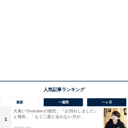
最新
一週間
一ヶ月
大食いYoutuberの彼氏、『お別れしました』
と報告。「もう二度と会わない方が...
1