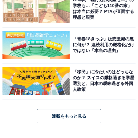
学校も…「こども110番の家」
は本当に必要？ PTAが直面する
理想と現実
「青春18きっぷ」販売激減の裏
に何が？ 連続利用の厳格化だけ
ではない「本当の理由」
「移民」に冷たいのはどっちな
のか？ スイスの厳格過ぎる学歴
選別と、日本の曖昧過ぎる外国
人政策
連載をもっと見る