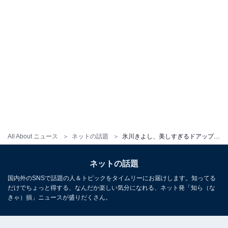
All About ニュース
ネットの話題
氷川きよし、美しすぎるドアップ自撮りショット！ 自身が座長を務めた全90公演を終えてファンに感謝
ネットの話題
国内外のSNSで話題の人＆トピックをタイムリーにお届けします。知ってる
だけでちょっと得する、なんだか楽しい気分になれる、ネット発「知ら（な
きゃ）損」ニュースが盛りだくさん。