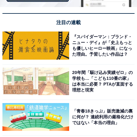
注目の連載
『スパイダーマン：ブランド・
ニュー・デイ』が「史上もっと
も優しいヒーロー映画」になっ
た理由。予習したい作品は？
20年間「駆け込み実績ゼロ」の
学校も…「こども110番の家」
は本当に必要？ PTAが直面する
理想と現実
「青春18きっぷ」販売激減の裏
親子の関係修復で感動回もラストに衝撃！ 大庭に
に何が？ 連続利用の厳格化だけ
ではない「本当の理由」
一体何が⁉