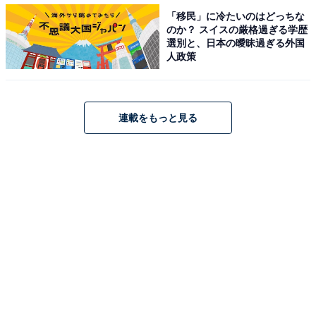
石子と父・綿郎の親子関係修復と石子を温かく気遣う羽
「移民」に冷たいのはどっちな
男の優しさに胸を打たれるも、その後、大庭に訪れた衝
のか？ スイスの厳格過ぎる学歴
選別と、日本の曖昧過ぎる外国
撃のラストに視聴者は騒然となりました。
人政策
Twitterでは「詐欺かと思ったら放火!? 大庭くん…もう終
盤なのか」「大庭さんを私は信じたい…！」「石羽コン
連載をもっと見る
ビ大庭くんをどうか守ってあげて」「先週の代表取締役
の名刺で何らかの事件には巻き込まれてしまうんだろう
なとは思ってたけど詐欺とかそっち系かと…放火殺人…
どういうことか予告見ても全然わかんないけど絶対何か
が隠されてるはず」「ここまで身近な問題を取り扱って
きた作品で突然放火殺人とかいうとんでもない重罪が出
てきたら流石に衝撃過ぎるって…大庭くん…」「予想の
斜め上の展開で混乱してる。大庭くんまさか嘘でしょ嘘
だと言って」など、大庭の話題で持ち切りとなっていま
す。