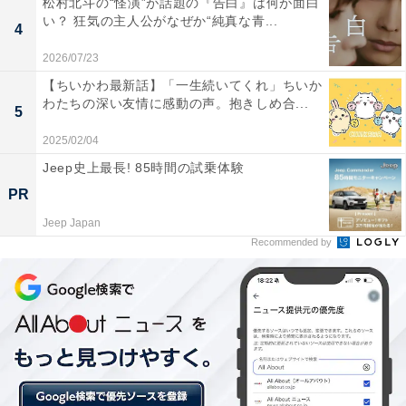
松村北斗の“怪演”が話題の『告白』は何が面白
見えた大庭（赤楚衛二）は、昨夜起きた放火事件につい
い？ 狂気の主人公がなぜか“純真な青...
4
て警察への同行を求められ――。
2026/07/23
【ちいかわ最新話】「一生続いてくれ」ちいか
わたちの深い友情に感動の声。抱きしめ合...
5
2025/02/04
Jeep史上最長! 85時間の試乗体験
PR
Jeep Japan
Recommended by
画像出典：TBS『石子と羽男―そんなコトで訴えます？―』
公式サイト