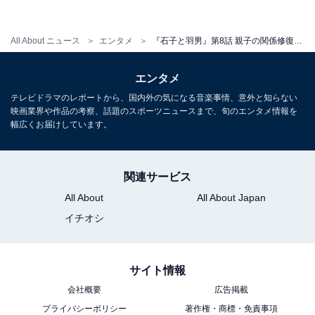
All About ニュース
エンタメ
『石子と羽男』第8話 親子の関係修復に感動も衝撃ラストにネット騒然「とんでもない重罪出てきた」「嘘だと言って」
放火容疑で逮捕された大庭の接見に行く羽男。大庭は
「自分がやった」と認めるも、理由については黙秘して
エンタメ
語らず。さらに放火のあった公園トイレの焼け跡からは
テレビドラマのレポートから、国内外の気になる音楽事情、意外と知らない
1人の遺体が見つかります。大庭の無罪を信じつつも動
映画業界や作品の考察、話題のスポーツニュースまで、旬のエンタメ情報を
幅広くお届けしています。
揺する石子と羽男は、大庭のために動き出します。大庭
が転職した怪しげな会社やエンジェル投資家・御子神
（田中哲司）は事件と何か関わりがあるのでしょう
関連サービス
か？ 先の読めない展開に視聴者は戦々恐々。気になる
All About
All About Japan
第9話は9月9日放送です。
イチオシ
サイト情報
会社概要
広告掲載
プライバシーポリシー
著作権・商標・免責事項