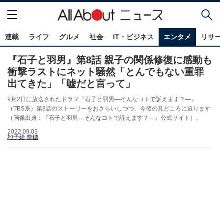
連載
ライフ
グルメ
社会
IT・ビジネス
エンタメ
リサ
『石子と羽男』第8話 親子の関係修復に感動も
衝撃ラストにネット騒然「とんでもない重罪
出てきた」「嘘だと言って」
9月2日に放送されたドラマ『石子と羽男―そんなコトで訴えます？―』
（TBS系）第8話のストーリーをおさらいしつつ、今後の見どころに迫ります
（画像出典：『石子と羽男―そんなコトで訴えます？―』公式サイト）。
2022.09.03
地子給 奈穂