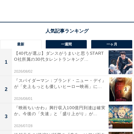
世間の注目も集まった裁判で、羽男は石子の入れ知恵に
より「知られない権利」について主張。世論を味方につ
けたことで、グルメサイト側から示談を提示させること
に成功します。亡き妻が信彦の身体を案じて提案した
「働き過ぎないように」というポリシーを守った末の“隠
最新
一週間
一ヶ月
れ家”でしたが、信彦は洋の意見も取り入れ、1日3組限定
【40代が選ぶ】ダンスがうまいと思うSTART
で新規客を受け入れることに。他人に手を差し伸べる裏
O社所属の30代タレントランキング...
1
で苦労した母を思い返して父・綿郎（さだまさし）と喧
2026/08/02
嘩していた石子も、綿郎と和解します。
『スパイダーマン：ブランド・ニュー・デイ』
が「史上もっとも優しいヒーロー映画」に...
2
羽男が自宅へ帰るとそこには裁判官の父・泰助（イッセ
2026/08/01
ー尾形）の姿が。「今の事務所は佳男にはふさわしくな
『映画ちいかわ』興行収入100億円到達は確実
い」と言い、自分のツテで職場を用意すると言ってきま
か。今後の「失速」と「盛り上がり」が...
3
す。有無を言わさぬ父を前に、言い返そうにも物怖じし
2026/07/28
てしまう羽男。同じ頃、転職して順調に歩んでいたかに