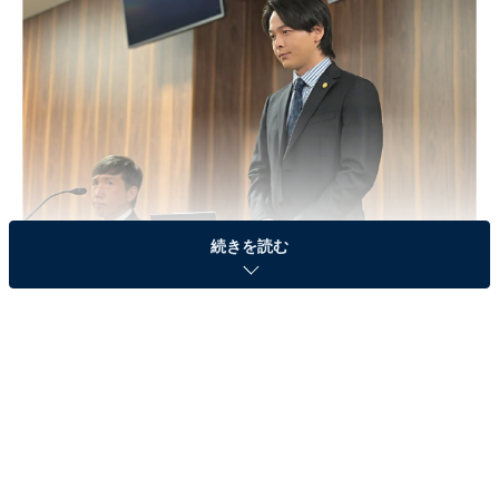
続きを読む
画像出典：TBS『石子と羽男―そんなコトで訴えます？―』
公式サイト
第8話のおさらい
隠れ家を売りにしている創作料理店の店主・香山信彦
（梶原善）から、店が知らぬ間にグルメサイトに掲載さ