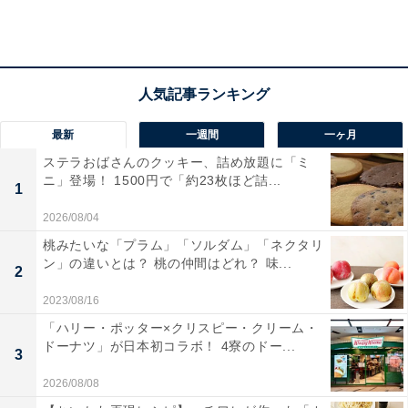
最新
一週間
一ヶ月
ステラおばさんのクッキー、詰め放題に「ミ
ニ」登場！ 1500円で「約23枚ほど詰...
1
2026/08/04
桃みたいな「プラム」「ソルダム」「ネクタリ
ン」の違いとは？ 桃の仲間はどれ？ 味...
2
2023/08/16
「ハリー・ポッター×クリスピー・クリーム・
ドーナツ」が日本初コラボ！ 4寮のドー...
豚角煮のスライスがはみ出ている
3
パッケージを開けてみると、スライスされた豚角煮が目
2026/08/08