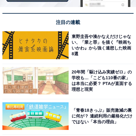
太めののりが巻かれていますが、はみ出るくらいの存在
感があります。
注目の連載
東野圭吾や湊かなえだけじゃな
い、「業と罪」を描く『映画ち
いかわ』から強く連想した映画
8選
20年間「駆け込み実績ゼロ」の
学校も…「こども110番の家」
は本当に必要？ PTAが直面する
理想と現実
「青春18きっぷ」販売激減の裏
に何が？ 連続利用の厳格化だけ
ではない「本当の理由」