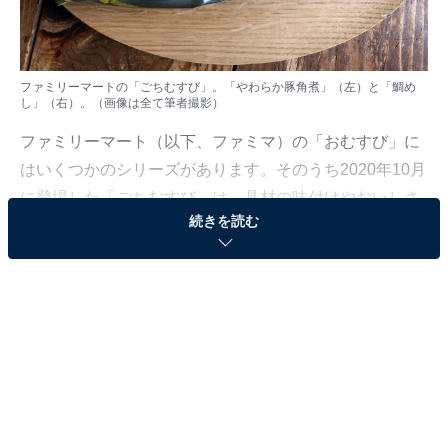
ファミリーマートの「ごちむすび」。「やわらか豚角煮」（左）と「鯛め
し」（右）。（画像は全て筆者撮影）
ファミリーマート（以下、ファミマ）の「おむすび」に
はいくつかのシリーズがあります。そのうち2020年10月
に登場した「ごちむすび」は、具材の味付けやおいしさ
続きを読む
にこだわったぜいたくおむすびシリーズです。今回「や
わらか豚角煮」「鯛めし」が発売になったので、どのく
らいおいしいのか食べてみようと思います。
「ごちむすび やわらか豚角煮」