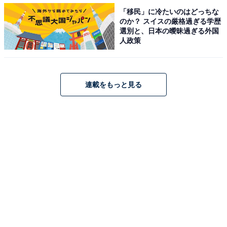
中にも豚角煮がごろっと入っている
「移民」に冷たいのはどっちな
のか？ スイスの厳格過ぎる学歴
半分に切ってみると、中にも豚角煮が入っています。ご
選別と、日本の曖昧過ぎる外国
ろごろしているので、食べ応えもありますよ。
人政策
そして何より、お米がおいしいです。お米自体は硬めに
連載をもっと見る
炊かれているので、一粒一粒がしっかりとしていまし
た。そして豚角煮の周りには甘いタレが染み込んでい
て、その部分がもう、声が出ないくらいのおいしさ。こ
のタレをご飯全体に混ぜてほしい！ そう思ってしまいま
した。「ごちむすび やわらか豚角煮」は218円（税
込）です。