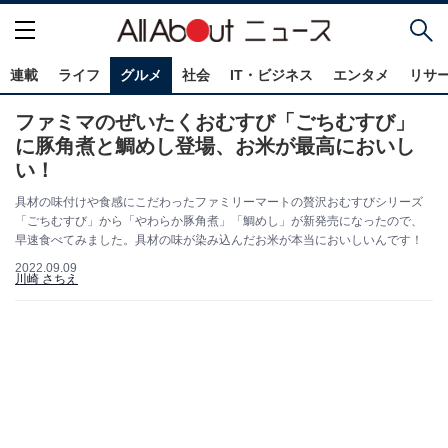
連載
ライフ
グルメ
社会
IT・ビジネス
エンタメ
リサ
ファミマのぜいたくおむすび「ごちむすび」
に豚角煮と鯛めし登場、お米が最高においし
い！
具材の味付けや食感にこだわったファミリーマートの贅沢おむすびシリーズ
「ごちむすび」から「やわらか豚角煮」「鯛めし」が新発売になったので、
早速食べてみました。具材の味が染み込んだお米が本当においしいんです！
2022.09.09
川崎 さちえ