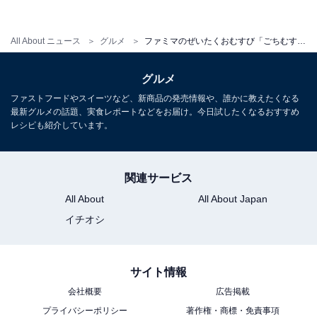
All About ニュース
グルメ
ファミマのぜいたくおむすび「ごちむすび」に豚角煮と鯛めし登場、お米が最高においしい！
グルメ
ファストフードやスイーツなど、新商品の発売情報や、誰かに教えたくなる
最新グルメの話題、実食レポートなどをお届け。今日試したくなるおすすめ
レシピも紹介しています。
関連サービス
「ごちむすび 鯛めし」
All About
All About Japan
イチオシ
サイト情報
会社概要
広告掲載
プライバシーポリシー
著作権・商標・免責事項