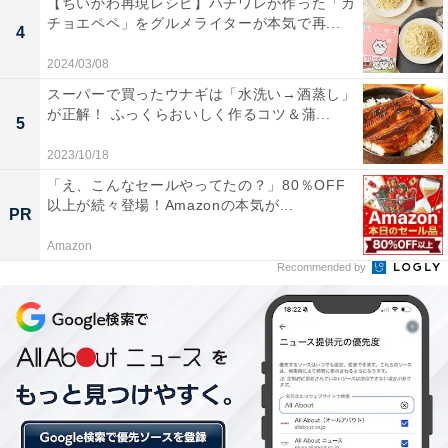
に飛び込んできます。
【ちいかわ再現レシピ】ハチワレが作った「カ
チョエペペ」をグルメライターが本気で再...
4
2024/03/08
スーパーで買ったウナギは「水洗い→酒蒸し」
が正解！ ふっくらおいしく作るコツ＆蒲...
5
2023/10/18
「え、こんなセールやってたの？」80％OFF
以上が続々登場！Amazonの本気が...
PR
Amazon
Recommended by
のりは太め。それでもはみ出る豚角煮