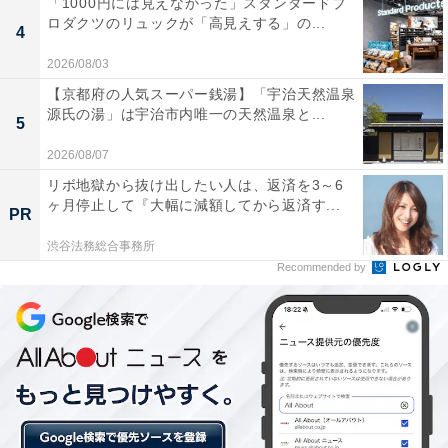
「1000円には見えなかった」スタンダードプ
す。観光客向けに提供しているお店では、ほうとう1食
ロダクツのリュックが「高見えする」の...
4
1000円以上する場合もあり高価な印象があるのかもしれ
2026/08/03
ません。
【京都府の人気スーパー銭湯】「宇治天然温泉
源氏の湯」は宇治市内唯一の天然温泉と...
5
回答者からは「甲府で食べたが、2000円くらいした（28
2026/08/07
歳男性／長野県）」「具沢山で食べごたえがあるが、値
リボ地獄から抜け出したい人は、返済を3～6
段が少し高い。女性や子供では食べきれない（36歳女性
ヶ月停止して『大幅に減額してから返済す...
PR
／長崎県）」「なかなか手間はかかっていて美味しいけ
渋谷法務総合事務所
ど、高くて観光料金です（51歳女性／滋賀県）」などの
Recommended by
意見が寄せられました。