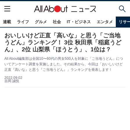
連載
ライフ
グルメ
社会
IT・ビジネス
エンタメ
リサ
おいしいけど正直「高いな」と思う「ご当地
うどん」ランキング！ 3位 秋田県「稲庭うど
ん」、2位 山梨県「ほうとう」、1位は？
All About編集部は全国10〜60代の男女500人を対象に「ご当地うどん」につ
いてアンケート調査を実施しました。その結果から、今回は「おいしいけど
正直『高いな』と思う『ご当地うどん』」ランキングを発表します！
2022.09.02
吉岡 誠悦