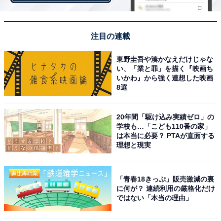
注目の連載
東野圭吾や湊かなえだけじゃな
い、「業と罪」を描く『映画ち
いかわ』から強く連想した映画
8選
第1位：味噌煮込みうどん（愛知県）
20年間「駆け込み実績ゼロ」の
学校も…「こども110番の家」
は本当に必要？ PTAが直面する
1位は愛知県の「味噌煮込みうどん」でした。味噌煮込
理想と現実
みうどんはきしめんと並び、愛知県の代表的な麺料理の
1つです。古くは家庭料理として親しまれ、明治時代か
「青春18きっぷ」販売激減の裏
ら飲食店で提供されるようになったと言われています。
に何が？ 連続利用の厳格化だけ
愛知県を代表する調味料である八丁味噌を用いて作られ
ではない「本当の理由」
る、濃厚な味わいと色味のつゆが特徴のうどんです。