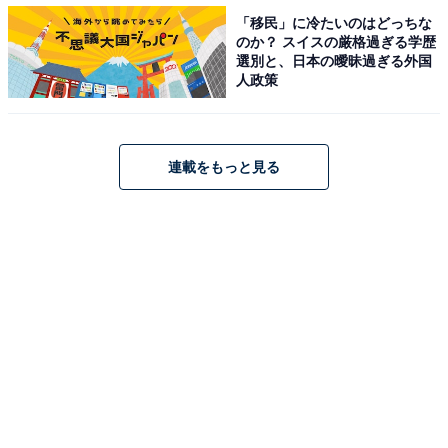
「移民」に冷たいのはどっちな
のか？ スイスの厳格過ぎる学歴
回答者からは「有名店などは結構ランチ時でも値段がし
選別と、日本の曖昧過ぎる外国
人政策
ます。週に1度ってわけにはいかない高級感があります
（46歳女性／愛知県）」「初めて食べた時普通のうどん
に比べて高く感じました（50歳男性／岩手県）」「家族
で食べたらなかなかなお値段だったから（38歳女性／大
連載をもっと見る
阪府）」などの意見が寄せられました。
＞10位までの全ランキング結果を見る
※回答者のコメントは原文ママです
【おすすめ記事】