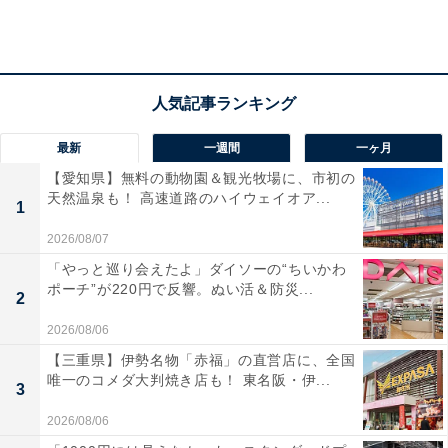
最新
一週間
一ヶ月
【愛知県】無料の動物園＆観光牧場に、市初の
天然温泉も！ 高速道路のハイウェイオア...
1
2026/08/07
「やっと巡り会えたよ」ダイソーの“ちいかわ
第2位：ほうとう（山梨県）
ポーチ”が220円で反響。ぬい活＆防災...
2
2位は山梨県の「ほうとう」でした。ほうとうは戦国武
2026/08/06
将・武田信玄が野戦食として食べたのがきっかけで、甲
【三重県】伊勢名物「赤福」の直営店に、全国
唯一のコメダ大判焼き店も！ 東名阪・伊...
州地方に広く根付いたと言われる食べ物です。小麦粉を
3
練った平打ち麺と味噌仕立ての汁が特徴で、肉類、野菜
2026/08/06
類、きのこ類などさまざまな具材を加えて煮込んでいま