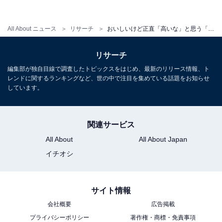
・
コスパがいいと思う「ご当地うどん」ランキング！ 3位
All About ニュース
リサーチ
おいしいけど正直「高いな」と思う「ご当地うどん」ランキング！ 3位 秋田県「稲庭うどん」、2位 山梨県「ほうとう」、1位は？
大阪府「かすうどん」、2位 愛知県「きしめん」、1位
は？
リサーチ
・
編集部が独自目線で調査したトピックスをはじめ、最新のリリース情報、ト
一生に一度は食べたい「ご当地うどん」ランキング！ 2
レンドに関するランキングなど、世の中で注目を集めている話題をお知らせ
しています。
位 山梨県「ほうとう」、1位は？
・
好きな「ご当地うどん」ランキング！ 3位 愛知県「きし
関連サービス
めん」、2位 秋田県「稲庭うどん」、1位は？
All About
All About Japan
・
イチオシ
わざわざ現地まで食べに行きたい「ご当地うどん」ラン
キング！ 2位 山梨県「ほうとう」、1位は？
サイト情報
会社概要
広告掲載
プライバシーポリシー
著作権・商標・免責事項