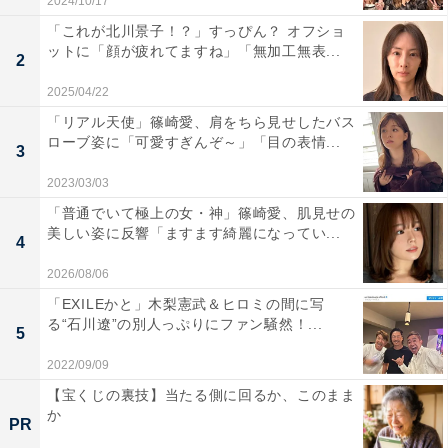
2024/10/17
「これが北川景子！？」すっぴん？ オフショ
ットに「顔が疲れてますね」「無加工無表...
2
2025/04/22
「リアル天使」篠崎愛、肩をちら見せしたバス
ローブ姿に「可愛すぎんぞ～」「目の表情...
3
2023/03/03
「普通でいて極上の女・神」篠崎愛、肌見せの
美しい姿に反響「ますます綺麗になってい...
4
2026/08/06
「EXILEかと」木梨憲武＆ヒロミの間に写
る“石川遼”の別人っぷりにファン騒然！...
5
2022/09/09
【宝くじの裏技】当たる側に回るか、このまま
か
PR