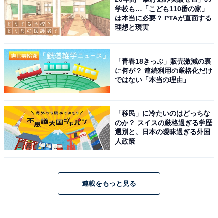
学校も…「こども110番の家」
は本当に必要？ PTAが直面する
理想と現実
「青春18きっぷ」販売激減の裏
に何が？ 連続利用の厳格化だけ
ではない「本当の理由」
「移民」に冷たいのはどっちな
のか？ スイスの厳格過ぎる学歴
選別と、日本の曖昧過ぎる外国
人政策
連載をもっと見る