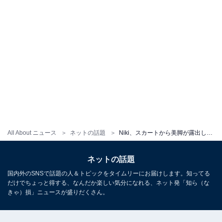
All About ニュース
ネットの話題
Niki、スカートから美脚が露出した夏ショット公開！ 「その笑顔の可愛いさ罪だー」「世界一かわいい」
ネットの話題
国内外のSNSで話題の人＆トピックをタイムリーにお届けします。知ってる
だけでちょっと得する、なんだか楽しい気分になれる、ネット発「知ら（な
きゃ）損」ニュースが盛りだくさん。