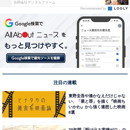
合同会社デジタルファーム
Recommended by
注目の連載
東野圭吾や湊かなえだけじゃな
い、「業と罪」を描く『映画ち
いかわ』から強く連想した映画
8選
20年間「駆け込み実績ゼロ」の