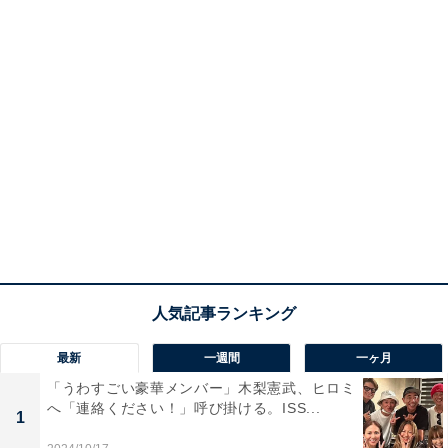
最新
一週間
一ヶ月
「うわすごい豪華メンバー」木梨憲武、ヒロミ
へ「連絡ください！」呼び掛ける。ISS...
1