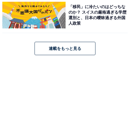
View this post on Instagram
「移民」に冷たいのはどっちな
のか？ スイスの厳格過ぎる学歴
選別と、日本の曖昧過ぎる外国
人政策
連載をもっと見る
A post shared by 차은우 (@eunwo.o_c)
第2位は、男性アイドルグループ・ASTROのメンバー
で、俳優としても活躍するチャ・ウヌさん。
回答者からは、「声も顔にあった低さで、顔面国宝では
無いかと思います。女の子を守る姿がとてもイケメンで