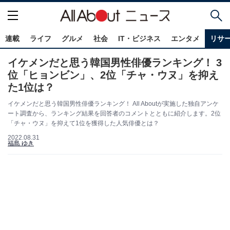
連載
ライフ
グルメ
社会
IT・ビジネス
エンタメ
リサ
イケメンだと思う韓国男性俳優ランキング！ 3
位「ヒョンビン」、2位「チャ・ウヌ」を抑え
た1位は？
イケメンだと思う韓国男性俳優ランキング！ All Aboutが実施した独自アンケ
ート調査から、ランキング結果を回答者のコメントとともに紹介します。2位
「チャ・ウヌ」を抑えて1位を獲得した人気俳優とは？
2022.08.31
福島 ゆき