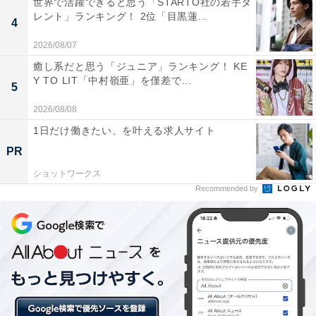
世界で活躍できると思う「STARTO社の若手タ
レント」ランキング！ 2位「目黒蓮...
4
ほかにも、「チョイ悪な役を演じてる時は、特にイケメ
2026/08/07
ンに思えます。役柄悪い奴を演じているのにカッコ良く
癒し系だと思う「ジュニア」ランキング！ KE
思わせてしまうほどの湧き出る魅力満載な俳優さんだと
Y TO LIT「中村嶺亜」を僅差で...
5
思います（43歳女性）」「男らしいから（28歳男性）」
2026/08/08
「男らしさ、発表会見等での対応（33歳女性）」などの
1日だけ働きたい、を叶える求人サイト
コメントが寄せられました。
PR
ショットワークス
Recommended by