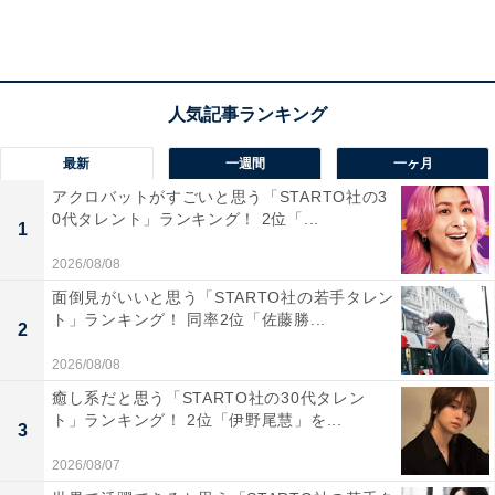
A post shared by VAST엔터테인먼트 (@vast.ent)
第3位は、ヒョンビンさん。Netflix制作のドラマ『愛の不
時着』で共演したソン・イェジンさんとの結婚は、世界
最新
一週間
一ヶ月
中のファンを熱狂させました。
アクロバットがすごいと思う「STARTO社の3
0代タレント」ランキング！ 2位「...
1
回答者からは、「芸術作品みたいな欠点のない顔がとて
2026/08/08
も素敵なので（36歳女性）」「まぁ、非の打ちどころが
面倒見がいいと思う「STARTO社の若手タレン
ないなと思います。気品すら感じる（51歳女性）」な
ト」ランキング！ 同率2位「佐藤勝...
2
ど、“芸術作品のような顔”との声も。また、「高身長、
筋肉、顔。すべて文句なし（41歳女性）」「笑顔が素
2026/08/08
敵、高身長、スレンダー（46歳女性）」「体つきと身長
癒し系だと思う「STARTO社の30代タレン
ト」ランキング！ 2位「伊野尾慧」を...
の高さがいい！ 顔も整っている（34歳女性）」など、高
3
身長で筋肉質な抜群のスタイルにも称賛の声が寄せられ
2026/08/07
ました。