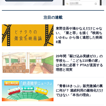
注目の連載
東野圭吾や湊かなえだけじゃな
第2位：チャ・ウヌ
い、「業と罪」を描く『映画ち
いかわ』から強く連想した映画
8選
20年間「駆け込み実績ゼロ」の
学校も…「こども110番の家」
は本当に必要？ PTAが直面する
理想と現実
「青春18きっぷ」販売激減の裏
に何が？ 連続利用の厳格化だけ
ではない「本当の理由」