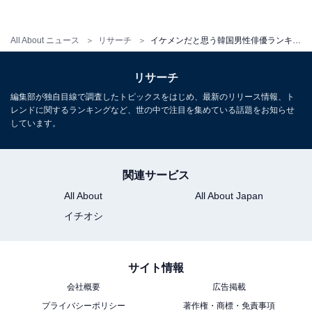
す（22歳女性）」「顔面国宝とも呼ばれるくらい顔がと
ても綺麗だし、アイドルでもあるからです（22歳女
All About ニュース
リサーチ
イケメンだと思う韓国男性俳優ランキング！ 3位「ヒョンビン」、2位「チャ・ウヌ」を抑えた1位は？
性）」「ASTROの中でも国宝級イケメンである、チャウ
ヌさんはもちもちしていて可愛いとも言えますが、イケ
リサーチ
メンでもあると思います（23歳女性）」など、“顔面国
編集部が独自目線で調査したトピックスをはじめ、最新のリリース情報、ト
レンドに関するランキングなど、世の中で注目を集めている話題をお知らせ
宝”との声が多く集まりました。
しています。
さらに、「顔のパーツや配置が非常に整っていて、その
上声やスタイルもいいから（19歳女性）」「漫画から出
関連サービス
てきたみたいな整った顔とスタイルはなかなかいないと
All About
All About Japan
思う（40歳女性）」「バランスが素晴らしい。整いすぎ
イチオシ
てる（39歳女性）」「とにかく整っている（30歳女
性）」「顔が整っていて理想の顔だからです（21歳女
サイト情報
性）」「誰が見てもイケメン。顔が整いすぎている（21
会社概要
広告掲載
歳女性）」など、端正な顔立ちやスタイルの良さを絶賛
プライバシーポリシー
著作権・商標・免責事項
するコメントもありました。