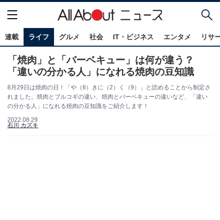
連載
ライフ
グルメ
社会
IT・ビジネス
エンタメ
リサ
「焼肉」と「バーベキュー」は何が違う？
「違いの分かる人」になれる焼肉の豆知識
8月29日は焼肉の日！「や（8）きに（2）く（9）」と読めることから制定さ
れました。焼肉とプルコギの違い、焼肉とバーベキューの違いなど、「違い
の分かる人」になれる焼肉の豆知識をご紹介します！
2022.08.29
石川 カズキ