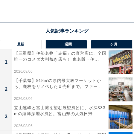
最新
一週間
一ヶ月
【三重県】伊勢名物「赤福」の直営店に、全国
唯一のコメダ大判焼き店も！ 東名阪・伊...
1
2026/08/06
【千葉県】918㎡の県内最大級マーケットか
ら、廃校をリノベした直売所まで。ファー...
2
2026/08/06
「焼肉」と「バーベキュー」の違い
立山連峰と富山湾を望む展望風呂に、水深333
mの海洋深層水風呂。富山県の人気日帰...
3
バーベキュー（barbecue）とは、本来は薪や炭などによ
る弱火で長時間かけて、塊肉を煙で燻して焼く調理のこ
2026/08/06