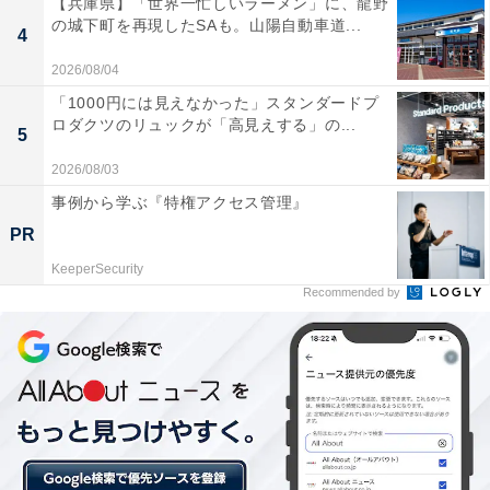
と。短時間の直火で肉を焼く調理は「グリル（grill）」
【兵庫県】「世界一忙しいラーメン」に、龍野
の城下町を再現したSAも。山陽自動車道...
と呼ばれます。
4
2026/08/04
「1000円には見えなかった」スタンダードプ
ただ、アメリカでは一般的にこの2つの調理法を含めた
ロダクツのリュックが「高見えする」の...
5
食事会、文化そのものを「バーベキュー」と呼んでいま
2026/08/03
す。
事例から学ぶ『特権アクセス管理』
PR
どちらの調理法にしても、焼きながら食べる焼肉に対し
KeeperSecurity
て、バーベキューは焼き終えてから食べるという違いが
Recommended by
あります。
ただ、日本におけるバーベキューは焼肉の影響を受けて
いるので、焼きながら食べている人も多いようです。