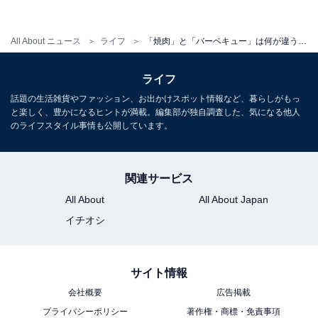
れるのが一般的です。
All About ニュース
ライフ
「焼肉」と「バーベキュー」は何が違う？「違いの分かる人」になれる焼肉の豆知識
ホルモンとモツ、どちらも広義では内臓全般を指すた
ライフ
め、ほぼ同じ意味として使われていますが、一般的に鶏
話題の生活雑貨やファッション、お出かけスポット情報など、暮らしがもっ
の内臓はモツであり、ホルモンとは呼ばれないという違
と楽しく、豊かになるヒントが満載。編集部が独自調査した、気になる他人
いがあります。
のライフスタイル事情も公開しています。
また、煮込みや鍋料理では「モツ」、焼肉では「ホルモ
関連サービス
ン」が使われる場合が多いようです。
All About
All About Japan
イチオシ
今やお寿司に並ぶ日本人のご馳走と言える焼肉。この機
会に、食べてみてはいかがでしょうか。
サイト情報
会社概要
広告掲載
プライバシーポリシー
著作権・商標・免責事項