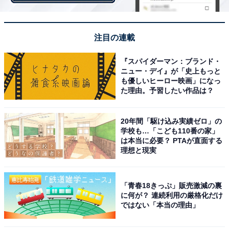
日本バーベキュー協会では、この日本式のバーベキュー
を「野外でする焼肉会」と称しており、またアメリカで
は「韓国式バーベキュー（Korean barbecue）」と呼ば
注目の連載
れて区別されています。
『スパイダーマン：ブランド・
ニュー・デイ』が「史上もっと
も優しいヒーロー映画」になっ
た理由。予習したい作品は？
20年間「駆け込み実績ゼロ」の
学校も…「こども110番の家」
は本当に必要？ PTAが直面する
理想と現実
「青春18きっぷ」販売激減の裏
に何が？ 連続利用の厳格化だけ
ではない「本当の理由」