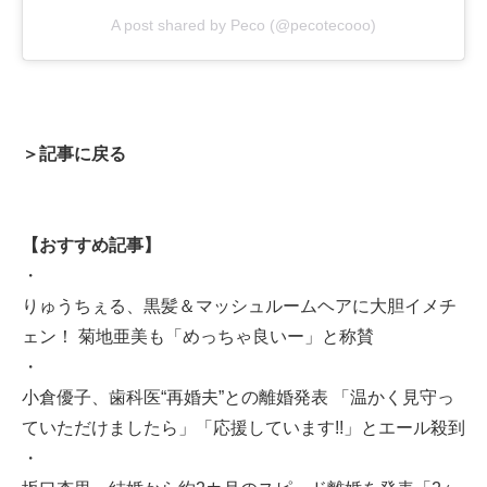
A post shared by Peco (@pecotecooo)
＞記事に戻る
【おすすめ記事】
・
りゅうちぇる、黒髪＆マッシュルームヘアに大胆イメチ
ェン！ 菊地亜美も「めっちゃ良いー」と称賛
・
小倉優子、歯科医“再婚夫”との離婚発表 「温かく見守っ
ていただけましたら」「応援しています!!」とエール殺到
・