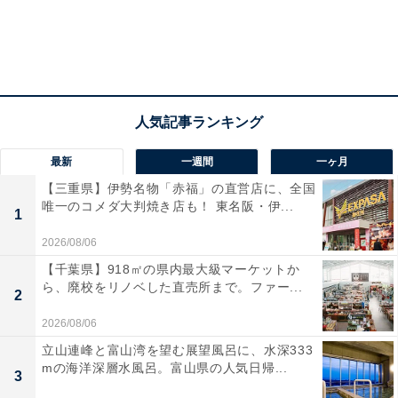
最新
一週間
一ヶ月
【三重県】伊勢名物「赤福」の直営店に、全国
唯一のコメダ大判焼き店も！ 東名阪・伊...
1
2026/08/06
【千葉県】918㎡の県内最大級マーケットか
ら、廃校をリノベした直売所まで。ファー...
2
2026/08/06
立山連峰と富山湾を望む展望風呂に、水深333
mの海洋深層水風呂。富山県の人気日帰...
3