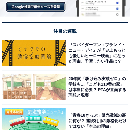
注目の連載
『スパイダーマン：ブランド・
ニュー・デイ』が「史上もっと
も優しいヒーロー映画」になっ
た理由。予習したい作品は？
20年間「駆け込み実績ゼロ」の
学校も…「こども110番の家」
は本当に必要？ PTAが直面する
理想と現実
「青春18きっぷ」販売激減の裏
に何が？ 連続利用の厳格化だけ
ではない「本当の理由」