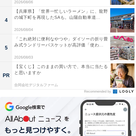
2026/08/06
【兵庫県】「世界一忙しいラーメン」に、龍野
の城下町を再現したSAも。山陽自動車道...
4
2026/08/04
「これ絶対に便利なやつや」ダイソーの折り畳
み式ランドリーバスケットが高評価「使わ...
5
2026/08/03
【宝くじ】このままの買い方で、本当に当たる
と思いますか
PR
合同会社デジタルファーム
Recommended by