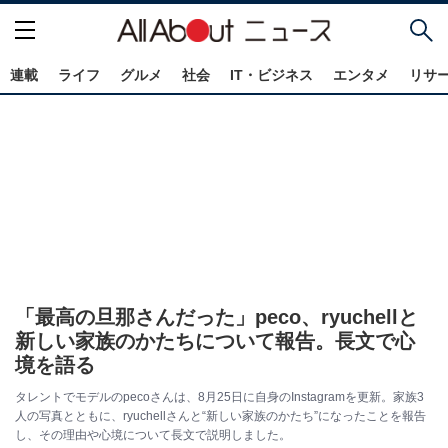
連載
ライフ
グルメ
社会
IT・ビジネス
エンタメ
リサ
「最高の旦那さんだった」peco、ryuchellと
新しい家族のかたちについて報告。長文で心
境を語る
タレントでモデルのpecoさんは、8月25日に自身のInstagramを更新。家族3
人の写真とともに、ryuchellさんと“新しい家族のかたち”になったことを報告
し、その理由や心境について長文で説明しました。