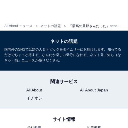
All About ニュース
ネットの話題
「最高の旦那さんだった」peco、ryuchellと新しい家族のかたちについて報告。長文で心境を語る
ネットの話題
国内外のSNSで話題の人＆トピックをタイムリーにお届けします。知ってる
だけでちょっと得する、なんだか楽しい気分になれる、ネット発「知ら（な
きゃ）損」ニュースが盛りだくさん。
関連サービス
All About
All About Japan
イチオシ
サイト情報
会社概要
広告掲載