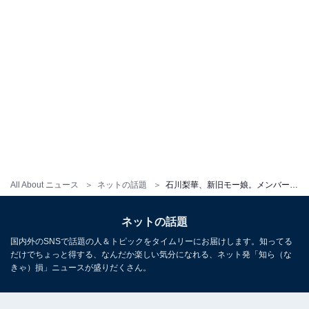
All About ニュース
ネットの話題
石川梨華、新旧モー娘。メンバーとのスリーショット披露！ 「夢の組み合わせだ！」「可愛いが渋滞してる」
ネットの話題
国内外のSNSで話題の人＆トピックをタイムリーにお届けします。知ってる
だけでちょっと得する、なんだか楽しい気分になれる、ネット発「知ら（な
きゃ）損」ニュースが盛りだくさん。