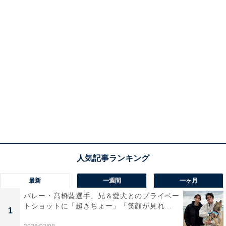
最新
一週間
一ヶ月
バレー・髙橋藍選手、兄＆愛犬とのプライベー
トショットに「超きちょー」「笑顔が見れ...
1