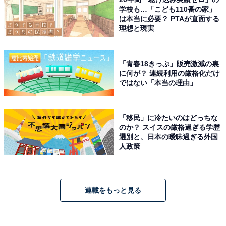
学校も…「こども110番の家」
は本当に必要？ PTAが直面する
理想と現実
「青春18きっぷ」販売激減の裏
に何が？ 連続利用の厳格化だけ
ではない「本当の理由」
「移民」に冷たいのはどっちな
のか？ スイスの厳格過ぎる学歴
選別と、日本の曖昧過ぎる外国
人政策
連載をもっと見る