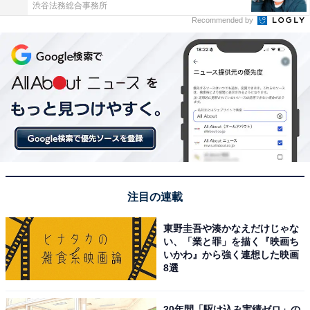
渋谷法務総合事務所
Recommended by
注目の連載
東野圭吾や湊かなえだけじゃな
い、「業と罪」を描く『映画ち
いかわ』から強く連想した映画
8選
20年間「駆け込み実績ゼロ」の