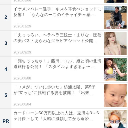
2026/03/08
イケメンバレー選手、キス＆耳食べショットに
反響！ 「なんなのーこのイチャイチャ感...
2
2026/01/29
「えっっろい」ヘラヘラ三銃士・まりな、圧巻
の美バストあらわなグラビアショット公開...
3
2023/09/29
「顔ちっっちゃ！」藤田ニコル、娘と初の北海
道旅行を公開！ 「スタイルよすぎるよ〜...
4
2026/08/08
「ユメが、ついに歩いた」杉浦太陽、第5子
が“立っち”に挑戦する姿を披露！ 「出来...
5
2026/08/04
カードローン50万円以上の人は、返済を3～6
ヶ月停止して『大幅に減額してから返済...
PR