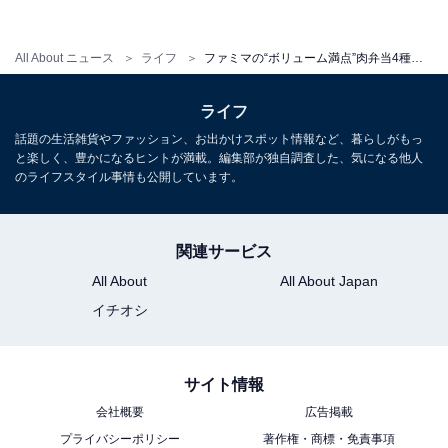
専門店のようなとんかつを追求。通常よりも揚げる温度
を低く設定し、じっくりと時間をかけて調理すること
All About ニュース
ライフ
ファミマの“ボリューム満点”肉弁当4種がリニューアル！ 「【新】肉弁当 四天王」発売
で、やわらかく、肉本来の旨みが味わえるとんかつに仕
上げました。ソースは香味野菜や12種類のスパイスを使
ライフ
用した、酸味と甘みのバランスがとれたオリジナルソー
話題の生活雑貨やファッション、お出かけスポット情報など、暮らしがもっ
スです。
と楽しく、豊かになるヒントが満載。編集部が独自調査した、気になる他人
のライフスタイル事情も公開しています。
関連サービス
All About
All About Japan
イチオシ
サイト情報
会社概要
広告掲載
プライバシーポリシー
著作権・商標・免責事項