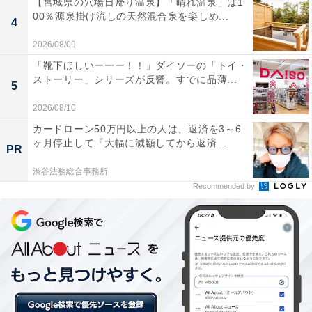
【宮城県の穴場日帰り温泉】「晴れ温泉」は1
00％源泉掛け流しの天然混合泉を楽しめ...
4
2026/08/09
「靴下ほしいーーー！！」ダイソーの「トイ・
ストーリー」シリーズが反響。すでに品薄...
5
「香味野菜香る！特製だれの油淋鶏＆炒飯弁当」（税込638円）
2026/08/10
中華料理で人気の油淋鶏と炒飯を組み合わせたお弁当。
カードローン50万円以上の人は、返済を3～6
清酒に漬け込んでしっとりジューシーに仕上げた鶏唐揚
ヶ月停止して『大幅に減額してから返済...
PR
げに、さわやかな酸味とコクが特徴のタレをかけて食べ
渋谷法務総合事務所
る油淋鶏です。タレに使用したネギや生姜などの香味野
Recommended by
菜の風味が、口に入れた瞬間にふわっと広がります。
■「赤ワイン仕立てのオニオンソース ポークソテー弁
当」（税込648円）