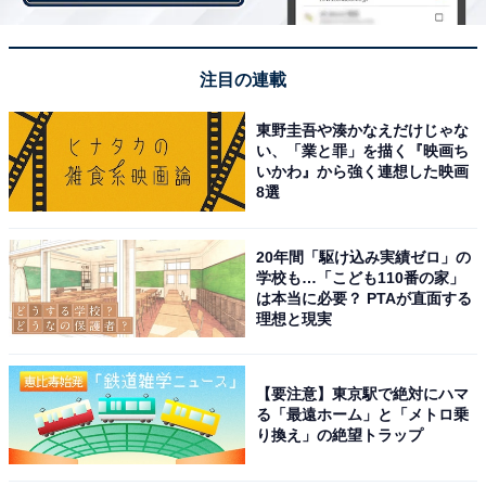
注目の連載
東野圭吾や湊かなえだけじゃな
い、「業と罪」を描く『映画ち
いかわ』から強く連想した映画
8選
20年間「駆け込み実績ゼロ」の
学校も…「こども110番の家」
は本当に必要？ PTAが直面する
「赤ワイン仕立てのオニオンソース ポークソテー弁当」（税込648円）
理想と現実
今回が初登場のポークソテー弁当。適度な脂身と旨みの
ある、厚さ約10ミリの肩ロース肉を使用し、やわらかく
【要注意】東京駅で絶対にハマ
仕上げました。ソースは赤ワインでコクと旨みを出し、
る「最遠ホーム」と「メトロ乗
みじん切りにした玉ねぎを使用。旨みと食感の双方を楽
り換え」の絶望トラップ
しめる仕立てとなっています。