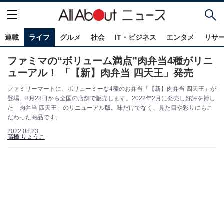
連載
ライフ
グルメ
社会
IT・ビジネス
エンタメ
リサ
ファミマの“ボリューム満点”肉弁当4種がリニ
ューアル！ 「【新】肉弁当 四天王」発売
ファミリーマートに、ボリューミーな4種のお弁当「【新】肉弁当 四天王」が
登場。8月23日から全国の店舗で販売します。2022年2月に発売し好評を博し
た「肉弁当 四天王」のリニューアル版。味だけでなく、見た目や彩りにもこ
だわった商品です。
2022.08.23
高橋 りょうこ