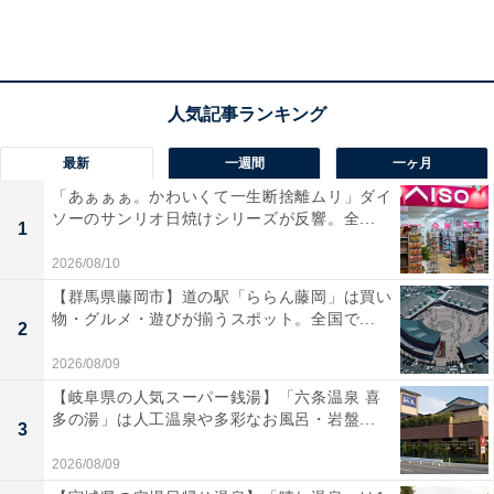
「肉汁じゅわっと！鉄板焼ハンバーグ弁当」（税込638円）
鉄板でじっくり焼き上げることで、外はこんがり、中は
ジューシーな肉汁が溢れるハンバーグ。香味野菜を使用
したこだわりの和風おろしソースが、ハンバーグの旨み
をさらに引き立てます。
最新
一週間
一ヶ月
「あぁぁぁ。かわいくて一生断捨離ムリ」ダイ
ソーのサンリオ日焼けシリーズが反響。全...
1
■「香味野菜香る！特製だれの油淋鶏＆炒飯弁当」（税
2026/08/10
込638円）
【群馬県藤岡市】道の駅「ららん藤岡」は買い
物・グルメ・遊びが揃うスポット。全国で...
2
2026/08/09
【岐阜県の人気スーパー銭湯】「六条温泉 喜
多の湯」は人工温泉や多彩なお風呂・岩盤...
3
2026/08/09