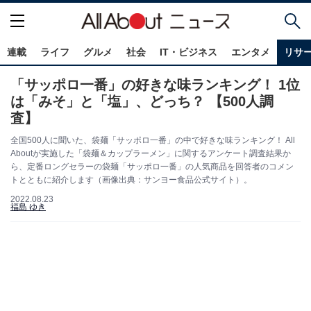
連載
ライフ
グルメ
社会
IT・ビジネス
エンタメ
リサ
「サッポロ一番」の好きな味ランキング！ 1位
は「みそ」と「塩」、どっち？ 【500人調
査】
全国500人に聞いた、袋麺「サッポロ一番」の中で好きな味ランキング！ All
Aboutが実施した「袋麺＆カップラーメン」に関するアンケート調査結果か
ら、定番ロングセラーの袋麺「サッポロ一番」の人気商品を回答者のコメン
トとともに紹介します（画像出典：サンヨー食品公式サイト）。
2022.08.23
福島 ゆき