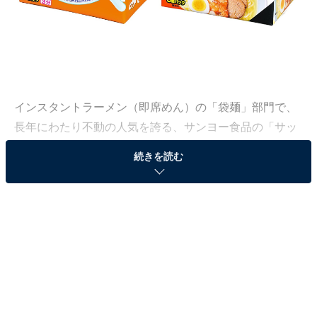
インスタントラーメン（即席めん）の「袋麺」部門で、
長年にわたり不動の人気を誇る、サンヨー食品の「サッ
ポロ一番」シリーズ。
続きを読む
All About編集部では、全国10〜60代の男女500人を対象
に「袋麺＆カップラーメン」に関するアンケート調査を
実施しました（調査日：2022年8月18日）。その調査結
果から、今回は「サッポロ一番」（袋麺）の好きな味ラ
ンキングを発表します！
＞6位までの全ランキング結果を見る