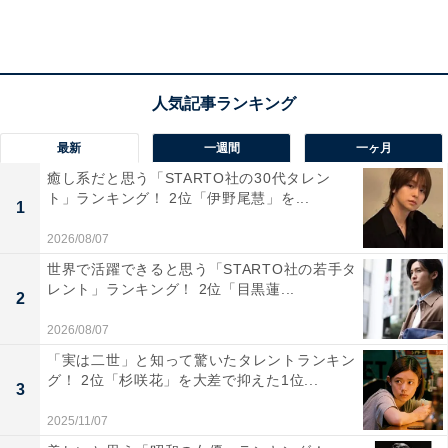
出典：
サンヨー食品公式サイト
最新
一週間
一ヶ月
癒し系だと思う「STARTO社の30代タレン
第3位は、「サッポロ一番」シリーズで一番最初の商
ト」ランキング！ 2位「伊野尾慧」を...
1
品、1966年に発売された「サッポロ一番 しょうゆ味」。
2026/08/07
世界で活躍できると思う「STARTO社の若手タ
回答者からは、「定番中の定番です。舌が覚えている
レント」ランキング！ 2位「目黒蓮...
2
味、忘れられない味だからです（41歳女性／大阪府）」
「しょうゆ味は、さっぱりしていて昔ながらの懐かしい
2026/08/07
味のため好きです（40代女性／愛知県）」「昔懐かしい
「実は二世」と知って驚いたタレントランキン
グ！ 2位「杉咲花」を大差で抑えた1位...
感じで安心する（24歳女性／愛知県）」「おばあちゃん
3
の家でよく作ってくれたラーメンで、実家ではあまりイ
2025/11/07
ンスタントラーメンを食べなくて食べたくて嬉しかった