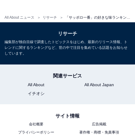
出典：
サンヨー食品公式サイト
All About ニュース
リサーチ
「サッポロ一番」の好きな味ランキング！ 1位は「みそ」と「塩」、どっち？ 【500人調査】
リサーチ
第2位は、「しょうゆ味」発売から2年後の1968年に発売
編集部が独自目線で調査したトピックスをはじめ、最新のリリース情報、ト
された「サッポロ一番 みそラーメン」。
レンドに関するランキングなど、世の中で注目を集めている話題をお知らせ
しています。
回答者からは、「コクがあっておいしいから（46歳女性
／福岡県）」「コクのある味噌味がスープを全部のみた
関連サービス
くなる味で好きだから（48歳女性／岐阜県）」「昔なが
All About
All About Japan
らにこだわりがあって、味噌のコクがたまらないです！
イチオシ
（49歳女性／東京都）」「元々味噌ラーメンが好きで、
袋麺なのに旨味がぎゅっと詰まったスープを味わえるか
ら（23歳女性／愛知県）」など、8種のみそをブレンド
サイト情報
したスープが“コクがあっておいしい”とのコメントが多
会社概要
広告掲載
く寄せられました。
プライバシーポリシー
著作権・商標・免責事項