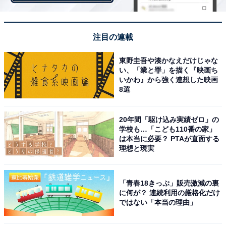
られる味なので（50歳女性／群馬県）」など、家族みん
なで食べられる味であることも人気の理由のようです。
注目の連載
東野圭吾や湊かなえだけじゃな
い、「業と罪」を描く『映画ち
いかわ』から強く連想した映画
8選
20年間「駆け込み実績ゼロ」の
学校も…「こども110番の家」
は本当に必要？ PTAが直面する
理想と現実
「青春18きっぷ」販売激減の裏
に何が？ 連続利用の厳格化だけ
ではない「本当の理由」
第2位：「サッポロ一番 みそラーメン」