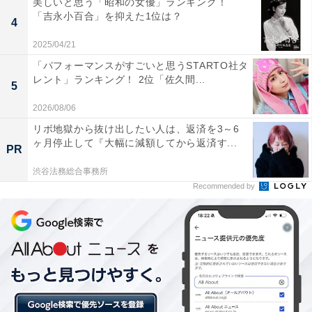
美しいと思う「昭和の女優」ランキング！
から（31歳女性／京都府）」など、“懐かしくて安心する
「吉永小百合」を抑えた1位は？
4
味”というコメントが集まりました。
2025/04/21
「パフォーマンスがすごいと思うSTARTO社タ
ほかにも、「定番味だし醤油味のインスタント麺の中で
レント」ランキング！ 2位「佐久間...
5
一番美味しい。コスパが良すぎる（46歳女性／神奈川
2026/08/06
県）」「あっさりでいつでも食べられるから（37歳女性
リボ地獄から抜け出したい人は、返済を3～6
／愛知県）」「しょうゆ味が一番シンプルに美味しくて
ヶ月停止して『大幅に減額してから返済す...
PR
飽きがこない（29歳女性／長野県）」「アレンジしやす
いし、安定の美味しさがあるから（47歳男性／静岡
渋谷法務総合事務所
Recommended by
県）」「醤油がシンプルでアレンジも効き、美味しいと
思うから（33歳未回答／東京都）」など、シンプルでア
レンジが効く点にも評価が集まっています。
また、「醤油味は、野菜と相性が良く、子供も好きな味
です（40歳女性／神奈川県）」「家族全員で食べられる
定番の味だから（22歳女性／群馬県）」「家族皆で食べ