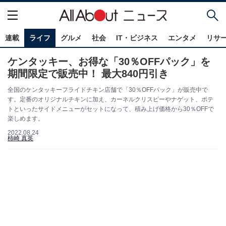
連載
ライフ
グルメ
社会
IT・ビジネス
エンタメ
リサ
ケンタッキー、お得な「30％OFFパック」を
期間限定で販売中！ 最大840円引き
全国のケンタッキーフライドチキン店舗で「30％OFFパック」が販売中で
す。定番のオリジナルチキンに加え、カーネルクリスピーやナゲット、ポテ
トといったサイドメニューがセットになって、積み上げ価格から30％OFFで
楽しめます。
2022.08.24
柿崎 真英