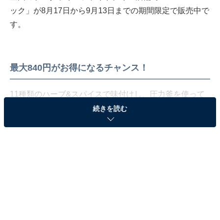
ック」が8月17日から9月13日までの期間限定で販売中で
す。
最大840円がお得になるチャンス！
11種類のハーブ&スパイスで味付けし、圧力釜を使って
ふっくらジューシーに仕上げたオリジナルチキンに加
続きを読む
え、カーネルクリスピーやナゲット、ポテトといったサ
イドメニューがセットになった「30％OFFパック」。
・「30％OFFパックA」
「30％OFFパックA」は、オリジナルチキン3ピース、カ
ーネルクリスピー、ナゲット5ピース、ポテト（S）が入
って、通常1680円（税込）のところ1100円（税込）で購