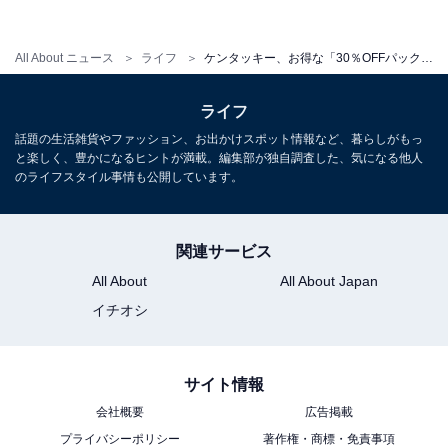
All About ニュース
ライフ
ケンタッキー、お得な「30％OFFパック」を期間限定で販売中！ 最大840円引き
ライフ
話題の生活雑貨やファッション、お出かけスポット情報など、暮らしがもっ
と楽しく、豊かになるヒントが満載。編集部が独自調査した、気になる他人
のライフスタイル事情も公開しています。
関連サービス
All About
All About Japan
イチオシ
サイト情報
会社概要
広告掲載
プライバシーポリシー
著作権・商標・免責事項