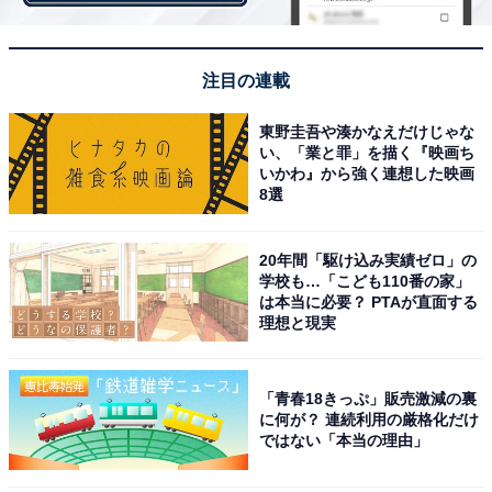
・
ファミマの“ボリューム満点”肉弁当4種がリニューアル！
「【新】肉弁当 四天王」発売
注目の連載
・
東野圭吾や湊かなえだけじゃな
カルディ「決算セール」第2弾！ “素焼きミックスナッ
い、「業と罪」を描く『映画ち
ツ”など人気商品が今期最安値で販売中
いかわ』から強く連想した映画
8選
・
ローソンが「重慶飯店」監修商品を発売！ 汗が噴き出す
20年間「駆け込み実績ゼロ」の
白担担麺＆中華風カレーが辛うま！
学校も…「こども110番の家」
・
は本当に必要？ PTAが直面する
3日で120万食突破の「ファミマ・ザ・クレープ」に新し
理想と現実
い仲間が！
・
「青春18きっぷ」販売激減の裏
ファン待望の鎌倉紅谷「クルミッ子キャラメルソース」
に何が？ 連続利用の厳格化だけ
ではない「本当の理由」
が発売！ スイーツ、ドリンク、料理にもかけ放題