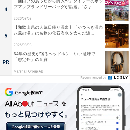
「面白いのあったから購入〜」ダイソーのポッ
プアップランドリーバッグが話題。“さま...
4
2026/08/03
【和歌山県の人気日帰り温泉】「かつらぎ温泉
八風の湯」は名物の化石海水を含んだ濃...
5
2026/08/08
30%OFFパックB
64年の歴史が宿るヘッドホン、いい意味で
「想定外」の音質
PR
さらに、「30％OFFパック」を購入するとポテト（S）2
Marshall Group AB
個、ビスケット2個、チョコパイ2個、またはカーネルク
Recommended by
リスピー2個を各340円（税込）でいくつでも購入できま
す（店舗によって販売価格が異なる場合あり）。このお
得な機会をお見逃しなく。
【おすすめ記事】