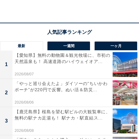
30%OFFパックA
・「30％OFFパックB」
「30％OFFパックB」は、オリジナルチキン5ピース、カ
最新
一週間
一ヶ月
ーネルクリスピー2ピース、ナゲット5ピース、ポテト
【愛知県】無料の動物園＆観光牧場に、市初の
（S）が入って、通常2440円（税込）のところ1600円
天然温泉も！ 高速道路のハイウェイオア...
1
（税込）と、840円もお得になっています。
2026/08/07
「やっと巡り会えたよ」ダイソーの“ちいかわ
ポーチ”が220円で反響。ぬい活＆防災...
2
2026/08/06
【鹿児島県】桜島を望む駅ビルの大観覧車に、
無料の駅ナカ足湯も！ 駅ナカ・駅直結ス...
3
2026/08/08