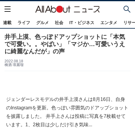
連載
ライフ
グルメ
社会
IT・ビジネス
エンタメ
リサ
井手上漠、色っぽドアップショットに「本気
で可愛い。。やばい」「マジか…可愛いうえ
に綺麗なんだが」の声
2022.08.18
橋酒 瑛麗瑠
ジェンダーレスモデルの井手上漠さんは8月16日、自身
のInstagramを更新。色っぽい雰囲気のドアップショット
を披露しました。 井手上さんは投稿に写真を7枚載せて
います。1、2枚目は少しだけ引き気味...