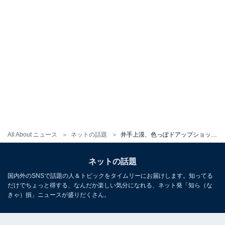
All About ニュース
ネットの話題
井手上漠、色っぽドアップショットに「本気で可愛い。。やばい」「マジか…可愛いうえに綺麗なんだが」の声
ネットの話題
国内外のSNSで話題の人＆トピックをタイムリーにお届けします。知ってる
だけでちょっと得する、なんだか楽しい気分になれる、ネット発「知ら（な
きゃ）損」ニュースが盛りだくさん。