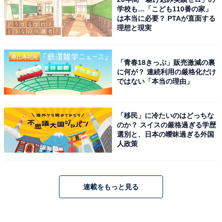
学校も…「こども110番の家」
は本当に必要？ PTAが直面する
理想と現実
「青春18きっぷ」販売激減の裏
に何が？ 連続利用の厳格化だけ
ではない「本当の理由」
「移民」に冷たいのはどっちな
のか？ スイスの厳格過ぎる学歴
選別と、日本の曖昧過ぎる外国
人政策
連載をもっと見る