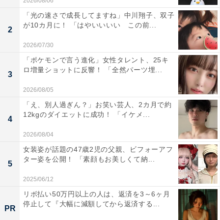
2026/08/06
「光の速さで成長してますね」中川翔子、双子
が10カ月に！ 「はやいいいい この前...
2
2026/07/30
「ポケモンで言う進化」女性タレント、25キ
ロ増量ショットに反響！ 「全然パーツ埋...
3
2026/08/05
「え、別人過ぎん？」お笑い芸人、2カ月で約
12kgのダイエットに成功！ 「イケメ...
4
2026/08/04
女装姿が話題の47歳2児の父親、ビフォーアフ
ター姿を公開！ 「素顔もお美しくて納...
5
2025/06/12
リボ払い50万円以上の人は、返済を3～6ヶ月
停止して『大幅に減額してから返済する...
PR