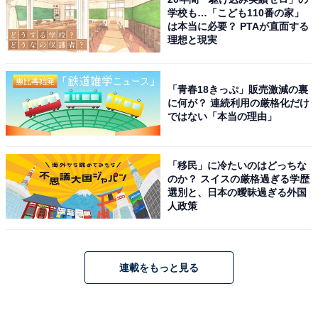
学校も…「こども110番の家」
は本当に必要？ PTAが直面する
理想と現実
「青春18きっぷ」販売激減の裏
に何が？ 連続利用の厳格化だけ
ではない「本当の理由」
「移民」に冷たいのはどっちな
のか？ スイスの厳格過ぎる学歴
選別と、日本の曖昧過ぎる外国
人政策
連載をもっと見る