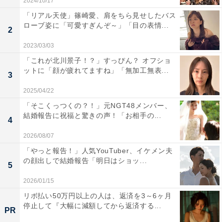
2024/10/17
「リアル天使」篠崎愛、肩をちら見せしたバス
ローブ姿に「可愛すぎんぞ～」「目の表情...
2
2023/03/03
「これが北川景子！？」すっぴん？ オフショ
ットに「顔が疲れてますね」「無加工無表...
3
2025/04/22
「そこくっつくの？！」元NGT48メンバー、
結婚報告に祝福と驚きの声！「お相手の...
4
2026/08/07
「やっと報告！」人気YouTuber、イケメン夫
の顔出しで結婚報告「明日はショッ...
5
2026/01/15
リボ払い50万円以上の人は、返済を3～6ヶ月
停止して『大幅に減額してから返済する...
PR