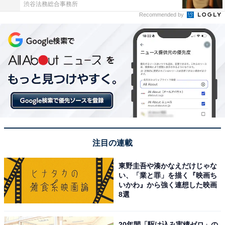
渋谷法務総合事務所
Recommended by
注目の連載
東野圭吾や湊かなえだけじゃな
い、「業と罪」を描く『映画ち
いかわ』から強く連想した映画
8選
20年間「駆け込み実績ゼロ」の