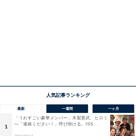
最新
一週間
一ヶ月
「うわすごい豪華メンバー」木梨憲武、ヒロミ
へ「連絡ください！」呼び掛ける。ISS...
1