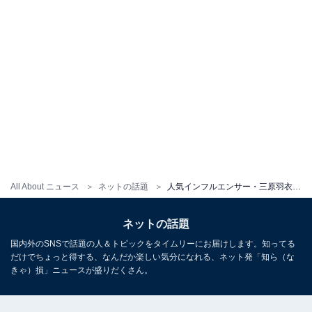
All About ニュース
ネットの話題
人気インフルエンサー・三原羽衣、胸元ちらりな水着ショットに「めっちゃ最高なんやけど」「横顔めちゃ綺麗」
ネットの話題
国内外のSNSで話題の人＆トピックをタイムリーにお届けします。知ってる
だけでちょっと得する、なんだか楽しい気分になれる、ネット発「知ら（な
きゃ）損」ニュースが盛りだくさん。