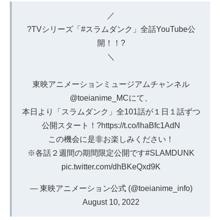
／
?TVシリーズ「
#スラムダンク
」全話YouTube公
開！！?
＼
東映アニメーションミュージアムチャンネル
@toeianime_MC
にて、
本日より「スラムダンク」全101話が１日１話ずつ
公開スタート！?
https://t.co/lhaBfc1AdN
この機会に是非お楽しみください！
※各話２週間の期間限定公開です
#SLAMDUNK
pic.twitter.com/dhBKeQxd9K
— 東映アニメーション公式 (@toeianime_info)
August 10, 2022