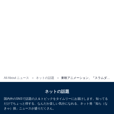
All About ニュース
ネットの話題
東映アニメーション、『スラムダンク』アニメ全101話をYouTube公開！ 「全話！！！！？最高」「これはすごい」
ネットの話題
国内外のSNSで話題の人＆トピックをタイムリーにお届けします。知ってる
だけでちょっと得する、なんだか楽しい気分になれる、ネット発「知ら（な
きゃ）損」ニュースが盛りだくさん。