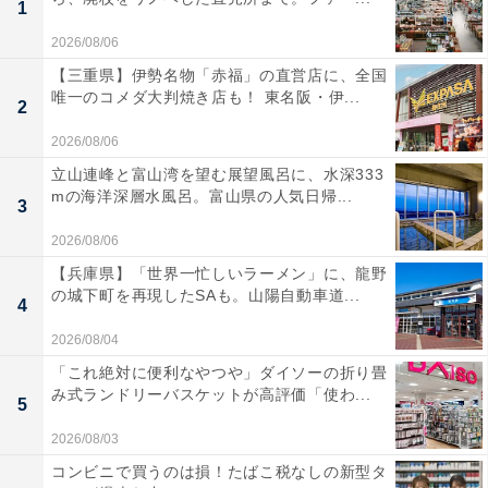
1
2026/08/06
【三重県】伊勢名物「赤福」の直営店に、全国
唯一のコメダ大判焼き店も！ 東名阪・伊...
2
2026/08/06
立山連峰と富山湾を望む展望風呂に、水深333
mの海洋深層水風呂。富山県の人気日帰...
3
2026/08/06
【兵庫県】「世界一忙しいラーメン」に、龍野
の城下町を再現したSAも。山陽自動車道...
4
2026/08/04
「これ絶対に便利なやつや」ダイソーの折り畳
み式ランドリーバスケットが高評価「使わ...
5
2026/08/03
コンビニで買うのは損！たばこ税なしの新型タ