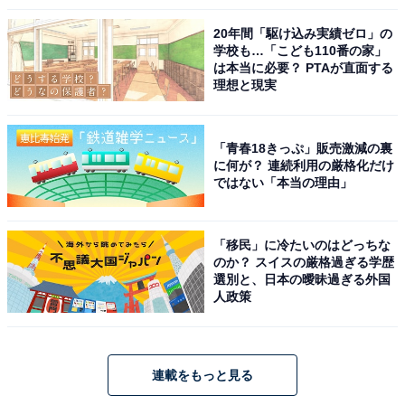
20年間「駆け込み実績ゼロ」の
学校も…「こども110番の家」
は本当に必要？ PTAが直面する
理想と現実
「青春18きっぷ」販売激減の裏
に何が？ 連続利用の厳格化だけ
ではない「本当の理由」
「移民」に冷たいのはどっちな
のか？ スイスの厳格過ぎる学歴
選別と、日本の曖昧過ぎる外国
人政策
連載をもっと見る