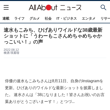
連載
ライフ
グルメ
社会
IT・ビジネス
エンタメ
リサ
速水もこみち、ひげありワイルドな38歳最新
ショットに「うわーもこさんめちゃめちゃか
っこいい！」の声
2022.08.12
橋酒 瑛麗瑠
俳優の速水もこみちさんは8月11日、自身のInstagramを
更新。ひげありのワイルドな最新ショットを披露しまし
た。 速水さんは「38になりました！皆さんお祝いのお言
葉ありがとうございまーす！」とつづ...