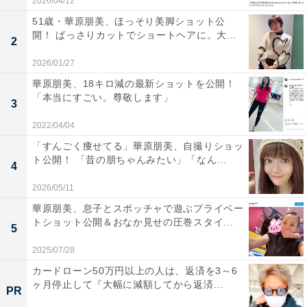
2026/04/12
51歳・華原朋美、ほっそり美脚ショット公
開！ ばっさりカットでショートヘアに。大...
2
2026/01/27
華原朋美、18キロ減の最新ショットを公開！
「本当にすごい。尊敬します」
3
2022/04/04
「すんごく痩せてる」華原朋美、自撮りショッ
ト公開！ 「昔の朋ちゃんみたい」「なん...
4
2026/05/11
華原朋美、息子とスポッチャで遊ぶプライベー
トショット公開＆おなか見せの圧巻スタイ...
5
2025/07/28
カードローン50万円以上の人は、返済を3～6
ヶ月停止して『大幅に減額してから返済...
PR