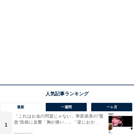
最新
一週間
一ヶ月
「これはお金の問題じゃない」華原朋美の“緊
急”投稿に反響「胸が痛い…」「逆におか...
1