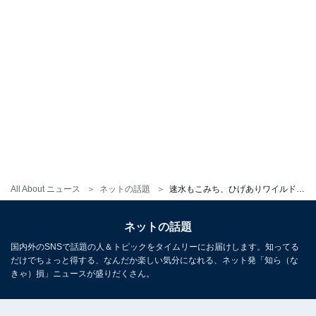
All About ニュース
ネットの話題
速水もこみち、ひげありワイルドな38歳最新ショットに「うわーもこさんめちゃめちゃかっこいい！」の声
ネットの話題
国内外のSNSで話題の人＆トピックをタイムリーにお届けします。知ってる
だけでちょっと得する、なんだか楽しい気分になれる、ネット発「知ら（な
きゃ）損」ニュースが盛りだくさん。