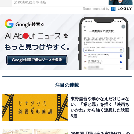
渋谷法務総合事務所
Recommended by
注目の連載
東野圭吾や湊かなえだけじゃな
い、「業と罪」を描く『映画ち
いかわ』から強く連想した映画
8選
20年間「駆け込み実績ゼロ」の