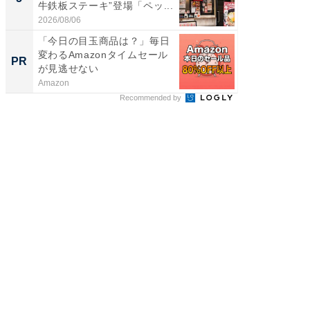
牛鉄板ステーキ”登場「ペッ...
ィ”登場
2026/08/06
2026/08/0
「今日の目玉商品は？」毎日
特別な名
変わるAmazonタイムセール
で選ぶR
PR
PR
が見逃せない
Amazon
ReFa GIN
Recommended by