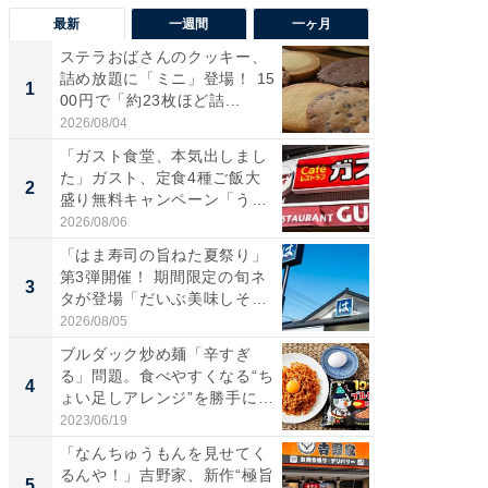
最新
一週間
一ヶ月
ステラおばさんのクッキー、
ステラ
詰め放題に「ミニ」登場！ 15
詰め放題
1
1
00円で「約23枚ほど詰...
00円で「
2026/08/04
2026/08/0
「ガスト食堂、本気出しまし
「えぐ
た」ガスト、定食4種ご飯大
う！」
2
2
盛り無料キャンペーン「うお
神」と
お...
が神」「.
2026/08/06
2026/08/0
「はま寿司の旨ねた夏祭り」
「はま
第3弾開催！ 期間限定の旬ネ
第3弾開
3
3
タが登場「だいぶ美味しそ
タが登
う...
う...
2026/08/05
2026/08/0
ブルダック炒め麺「辛すぎ
「ガス
る」問題。食べやすくなる“ち
た」ガス
4
4
ょい足しアレンジ”を勝手に
盛り無
ラ...
お...
2023/06/19
2026/08/0
「なんちゅうもんを見せてく
「たま
るんや！」吉野家、新作“極旨
グ、新作
5
5