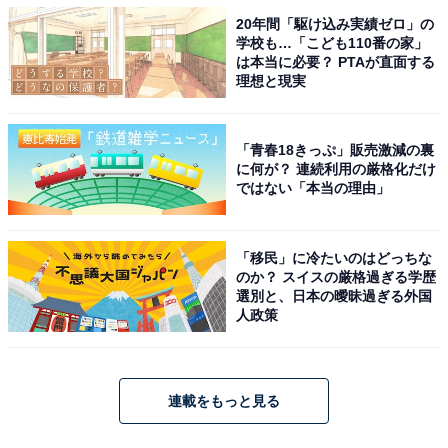
20年間「駆け込み実績ゼロ」の
学校も…「こども110番の家」
は本当に必要？ PTAが直面する
理想と現実
「青春18きっぷ」販売激減の裏
に何が？ 連続利用の厳格化だけ
ではない「本当の理由」
「移民」に冷たいのはどっちな
のか？ スイスの厳格過ぎる学歴
選別と、日本の曖昧過ぎる外国
人政策
連載をもっと見る