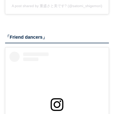
A post shared by 重盛さと美です? (@satomi_shigemori)
「Friend dancers」