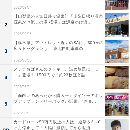
2026/08/04
【山梨県の人気日帰り温泉】「山梨日帰り温泉
源泉かけ流しの湯 桜湯」は源泉かけ流...
2
2026/08/05
【栃木県】アウトレット近くのSAに、600㎡の
広々ドッグランも！ 東北自動車道の...
3
2026/08/05
ステラおばさんのクッキー、詰め放題に「ミ
ニ」登場！ 1500円で「約23枚ほど詰...
4
2026/08/04
「面白いのあったから購入〜」ダイソーのポッ
プアップランドリーバッグが話題。“さま...
5
2026/08/03
カードローン50万円以上の人は、返済を3～6
ヶ月停止して『大幅に減額してから返済...