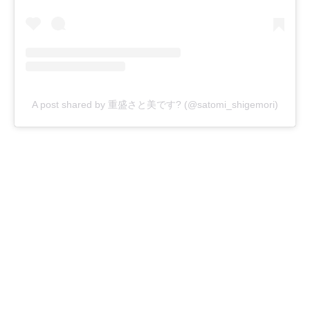
A post shared by 重盛さと美です? (@satomi_shigemori)