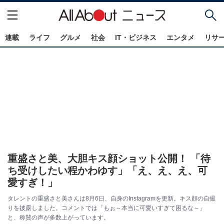
連載
ライフ
グルメ
社会
IT・ビジネス
エンタメ
リサ
重盛さと美、大胆キス顔ショット公開！ 「待
ち受けしたい程かわゆす」「え、え、え、可
愛すぎ！」
タレントの重盛さと美さんは8月6日、自身のInstagramを更新。キス顔の自撮
りを披露しました。コメントでは「もぉ～本当に可愛いすぎて困るな～」
と、称賛の声が多数上がっています。