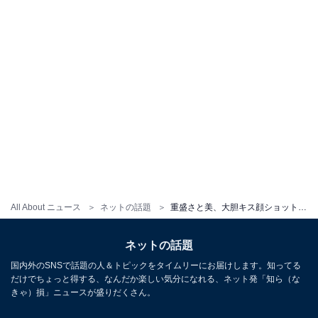
All About ニュース
ネットの話題
重盛さと美、大胆キス顔ショット公開！ 「待ち受けしたい程かわゆす」「え、え、え、可愛すぎ！」
ネットの話題
国内外のSNSで話題の人＆トピックをタイムリーにお届けします。知ってる
だけでちょっと得する、なんだか楽しい気分になれる、ネット発「知ら（な
きゃ）損」ニュースが盛りだくさん。