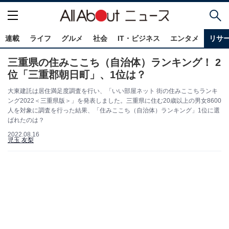
連載
ライフ
グルメ
社会
IT・ビジネス
エンタメ
リサ
三重県の住みここち（自治体）ランキング！ 2
位「三重郡朝日町」、1位は？
大東建託は居住満足度調査を行い、「いい部屋ネット 街の住みここちランキ
ング2022＜三重県版＞」を発表しました。三重県に住む20歳以上の男女8600
人を対象に調査を行った結果、「住みここち（自治体）ランキング」1位に選
ばれたのは？
2022.08.16
児玉 友梨