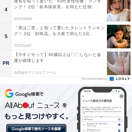
身長を知って驚いた「50代女性俳優」ランキ
ング！ 2位「鈴木保奈美」を抑えた圧倒...
4
2026/08/04
「実は二世」と知って驚いたタレントランキン
グ！ 2位「杉咲花」を大差で抑えた1位...
5
2025/11/07
【今すぐやって】60歳以上は〇〇しないと金
運が崩壊します
PR
合同会社デジタルファーム
Recommended by
1位：昨年4位からランクアップ！の「三重郡川越
町」