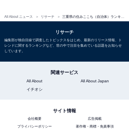
All About ニュース
リサーチ
三重県の住みここち（自治体）ランキング！ 2位「三重郡朝日町」、1位は？
リサーチ
編集部が独自目線で調査したトピックスをはじめ、最新のリリース情報、ト
レンドに関するランキングなど、世の中で注目を集めている話題をお知らせ
しています。
1
2
関連サービス
All About
All About Japan
イチオシ
サイト情報
会社概要
広告掲載
プライバシーポリシー
著作権・商標・免責事項