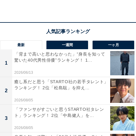
最新
一週間
一ヶ月
「背まで高いと思わなかった」“身長を知って
驚いた40代男性俳優”ランキング！ 1...
1
2位：便利な住環境がある「三重郡朝日町」
2026/06/13
「三重郡朝日町」は、東は川越町、北は桑名市、南は四
癒し系だと思う「STARTO社の若手タレント」
ランキング！ 2位「松島聡」を抑え...
日市市と隣接。町内には、旧東海道、国道1号、伊勢湾
2
岸自動車道みえ朝日ICなどが走っています。さらに、鉄
2026/08/05
道ではJR関西本線と近鉄名古屋線の2駅を有するなど交
「ファンサがすごいと思うSTARTO社タレン
通アクセス環境が充実。国道1号線沿いには多くの商業
ト」ランキング！ 2位「中島健人」を...
3
施設が並んでいます。
2026/08/05