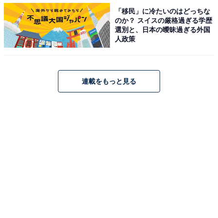
京都府で「人気の駅」ランキング！ 3位「西大路駅」、2
「移民」に冷たいのはどっちな
位「北大路駅」、1位は？
のか？ スイスの厳格過ぎる学歴
・
選別と、日本の曖昧過ぎる外国
人政策
愛知県の住みここち（駅）ランキング！ 2位「長久手古
戦場駅」、1位は？
・
連載をもっと見る
大阪府の住みここち（自治体）ランキング！ 2位「箕面
市」、1位は？
【関連リンク】
・
プレスリリース