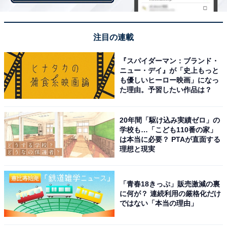
県北部に位置する「三重郡川越町」。員弁川を境に桑名
市に隣接するほか、南は四日市市、西は朝日町に接し、
東には伊勢湾があります。伊勢湾岸自動車道みえ川越IC
注目の連載
を有するなど広域交通の利便性が高い点も魅力の1つ。
また、同町では小学校区ごとに児童館を整備するなど、
『スパイダーマン：ブランド・
ニュー・デイ』が「史上もっと
子育てサービスが充実しています。
も優しいヒーロー映画」になっ
た理由。予習したい作品は？
＞5位までのランキング結果を全て見る
20年間「駆け込み実績ゼロ」の
学校も…「こども110番の家」
は本当に必要？ PTAが直面する
理想と現実
【おすすめ記事】
・
「青春18きっぷ」販売激減の裏
兵庫県の住みここち（自治体）ランキング！ 2位「西宮
に何が？ 連続利用の厳格化だけ
市」、1位は？
ではない「本当の理由」
・