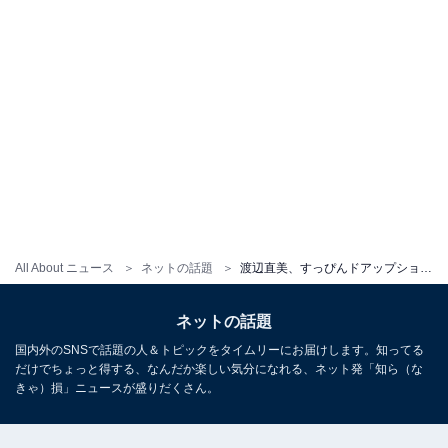
All About ニュース
ネットの話題
渡辺直美、すっぴんドアップショットで生配信中の“寝落ち”を謝罪 「ワロタw」「もう直美ちゃんったら」
ネットの話題
国内外のSNSで話題の人＆トピックをタイムリーにお届けします。知ってる
だけでちょっと得する、なんだか楽しい気分になれる、ネット発「知ら（な
きゃ）損」ニュースが盛りだくさん。