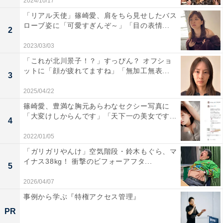
2024/10/17
「リアル天使」篠崎愛、肩をちら見せしたバス
ローブ姿に「可愛すぎんぞ～」「目の表情...
2
2023/03/03
「これが北川景子！？」すっぴん？ オフショ
ットに「顔が疲れてますね」「無加工無表...
3
2025/04/22
篠崎愛、豊満な胸元あらわなセクシー写真に
「大変けしからんです」「天下一の美女です...
4
2022/01/05
「ガリガリやんけ」空気階段・鈴木もぐら、マ
イナス38kg！ 衝撃のビフォーアフタ...
5
2026/04/07
事例から学ぶ『特権アクセス管理』
PR