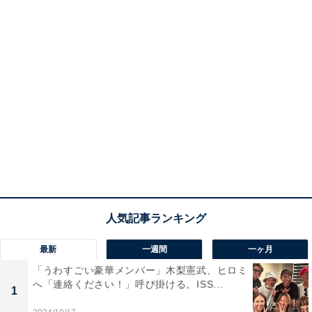
最新
一週間
一ヶ月
「うわすごい豪華メンバー」木梨憲武、ヒロミ
へ「連絡ください！」呼び掛ける。ISS...
1