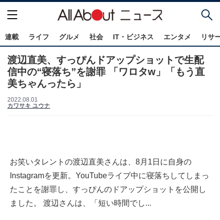
連載
ライフ
グルメ
社会
IT・ビジネス
エンタメ
リサ
渡辺直美、すっぴんドアップショットで生配
信中の“寝落ち”を謝罪 「ワロタw」「もう直
美ちゃんったら」
2022.08.01
カワサキ ユウナ
お笑いタレントの渡辺直美さんは、8月1日に自身の
Instagramを更新。YouTubeライブ中に寝落ちしてしまっ
たことを謝罪し、すっぴんのドアップショットを公開し
ました。 渡辺さんは、「短い時間でし...