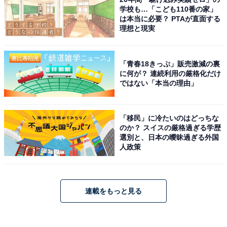
学校も…「こども110番の家」
は本当に必要？ PTAが直面する
理想と現実
「青春18きっぷ」販売激減の裏
に何が？ 連続利用の厳格化だけ
ではない「本当の理由」
「移民」に冷たいのはどっちな
のか？ スイスの厳格過ぎる学歴
選別と、日本の曖昧過ぎる外国
人政策
連載をもっと見る