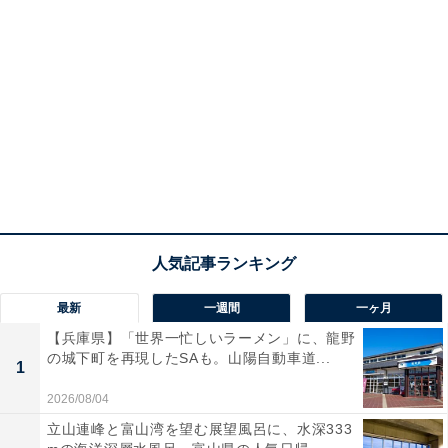
最新
一週間
一ヶ月
【兵庫県】「世界一忙しいラーメン」に、龍野
の城下町を再現したSAも。山陽自動車道...
1
2026/08/04
立山連峰と富山湾を望む展望風呂に、水深333