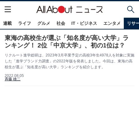
連載
ライフ
グルメ
社会
IT・ビジネス
エンタメ
リサ
東海の高校生が選ぶ「知名度が高い大学」ラ
ンキング！ 2位「中京大学」、初の1位は？
リクルート進学総研は、2023年3月卒業予定の高校3年生4978人を対象に実施
した「進学ブランド力調査」の2022年版を発表しました。今回は、東海の高
校生が選ぶ「知名度が高い大学」ランキングを紹介します。
2022.08.05
斉藤 雄二