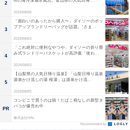
mの海洋深層水風呂。富山県の人気日帰...
2
2026/08/06
「面白いのあったから購入〜」ダイソーのポッ
プアップランドリーバッグが話題。“さま...
3
2026/08/03
「これ絶対に便利なやつや」ダイソーの折り畳
み式ランドリーバスケットが高評価「使わ...
4
2026/08/03
【山梨県の人気日帰り温泉】「山梨日帰り温泉
源泉かけ流しの湯 桜湯」は源泉かけ流...
5
2026/08/05
コンビニで買うのは損！たばこ税なしの新型タ
バコが爆売れ中
PR
株式会社HAL
Recommended by