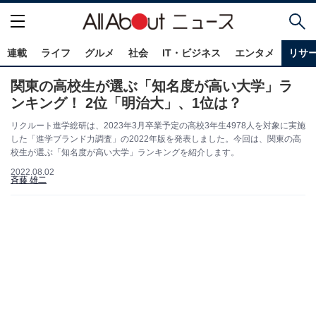
連載
ライフ
グルメ
社会
IT・ビジネス
エンタメ
リサ
関東の高校生が選ぶ「知名度が高い大学」ラ
ンキング！ 2位「明治大」、1位は？
リクルート進学総研は、2023年3月卒業予定の高校3年生4978人を対象に実施
した「進学ブランド力調査」の2022年版を発表しました。今回は、関東の高
校生が選ぶ「知名度が高い大学」ランキングを紹介します。
2022.08.02
斉藤 雄二