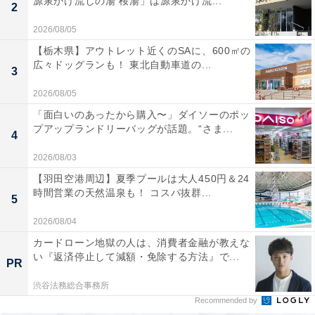
源泉かけ流しの湯 桜湯」は源泉かけ流...
2
2026/08/05
【栃木県】アウトレット近くのSAに、600㎡の
広々ドッグランも！ 東北自動車道の...
3
2026/08/05
「面白いのあったから購入〜」ダイソーのポッ
プアップランドリーバッグが話題。“さま...
4
2026/08/03
【羽田空港周辺】夏季プールは大人450円＆24
時間営業の天然温泉も！ コスパ抜群...
5
2026/08/04
カードローン地獄の人は、消費者金融が教えな
い『返済停止して減額・免除する方法』で...
PR
渋谷法務総合事務所
Recommended by