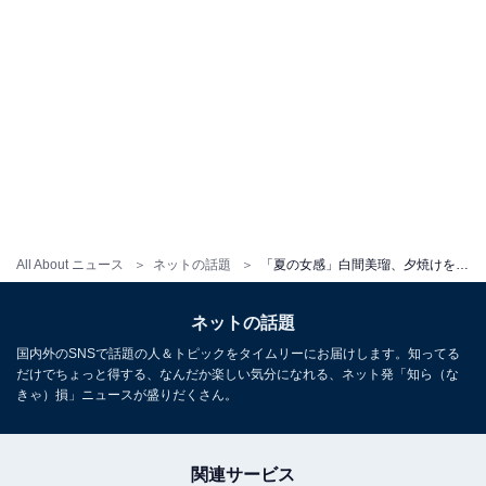
All About ニュース
ネットの話題
「夏の女感」白間美瑠、夕焼けをバックに美脚を披露！ 「姫に逢いたい」
ネットの話題
国内外のSNSで話題の人＆トピックをタイムリーにお届けします。知ってる
だけでちょっと得する、なんだか楽しい気分になれる、ネット発「知ら（な
きゃ）損」ニュースが盛りだくさん。
関連サービス