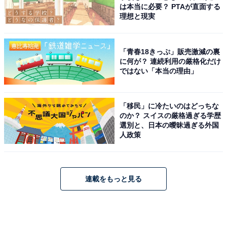
は本当に必要？ PTAが直面する
理想と現実
「青春18きっぷ」販売激減の裏
に何が？ 連続利用の厳格化だけ
ではない「本当の理由」
「移民」に冷たいのはどっちな
のか？ スイスの厳格過ぎる学歴
選別と、日本の曖昧過ぎる外国
人政策
連載をもっと見る