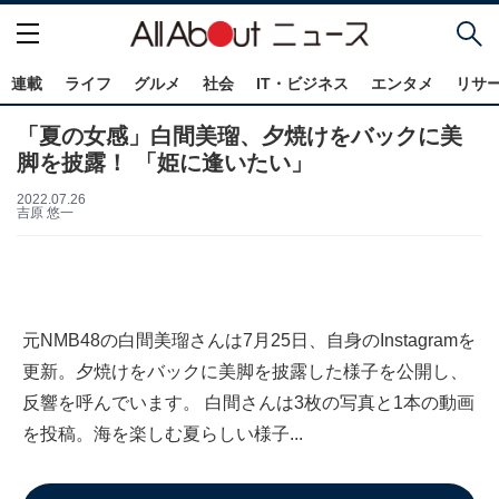
連載
ライフ
グルメ
社会
IT・ビジネス
エンタメ
リサ
「夏の女感」白間美瑠、夕焼けをバックに美
脚を披露！ 「姫に逢いたい」
2022.07.26
吉原 悠一
元NMB48の白間美瑠さんは7月25日、自身のInstagramを
更新。夕焼けをバックに美脚を披露した様子を公開し、
反響を呼んでいます。 白間さんは3枚の写真と1本の動画
を投稿。海を楽しむ夏らしい様子...