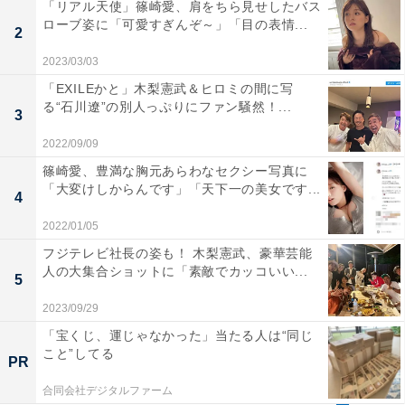
「リアル天使」篠崎愛、肩をちら見せしたバス
ローブ姿に「可愛すぎんぞ～」「目の表情...
2
2023/03/03
「EXILEかと」木梨憲武＆ヒロミの間に写
る“石川遼”の別人っぷりにファン騒然！...
3
2022/09/09
篠崎愛、豊満な胸元あらわなセクシー写真に
「大変けしからんです」「天下一の美女です...
4
2022/01/05
フジテレビ社長の姿も！ 木梨憲武、豪華芸能
人の大集合ショットに「素敵でカッコいい...
5
2023/09/29
「宝くじ、運じゃなかった」当たる人は“同じ
こと”してる
PR
合同会社デジタルファーム