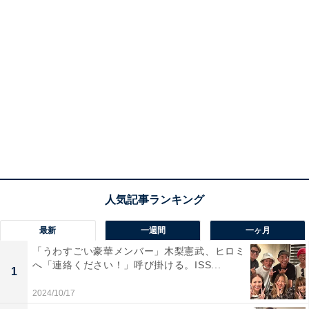
最新
一週間
一ヶ月
「うわすごい豪華メンバー」木梨憲武、ヒロミ
へ「連絡ください！」呼び掛ける。ISS...
1
2024/10/17