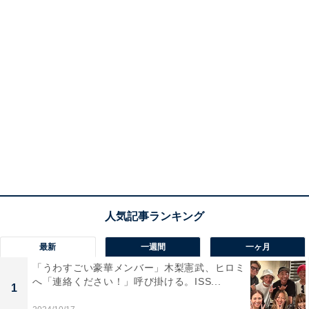
最新
一週間
一ヶ月
「うわすごい豪華メンバー」木梨憲武、ヒロミ
へ「連絡ください！」呼び掛ける。ISS...
1