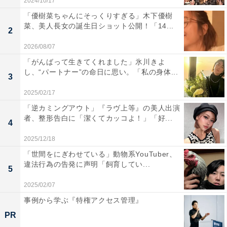
2024/10/17
「優樹菜ちゃんにそっくりすぎる」木下優樹
菜、美人長女の誕生日ショット公開！「14...
2
2026/08/07
「がんばって生きてくれました」氷川きよ
し、“パートナー”の命日に思い。「私の身体...
3
2025/02/17
「逆カミングアウト」『ラヴ上等』の美人出演
者、整形告白に「潔くてカッコよ！」「好...
4
2025/12/18
「世間をにぎわせている」動物系YouTuber、
違法行為の告発に声明「飼育してい...
5
2025/02/07
事例から学ぶ『特権アクセス管理』
PR