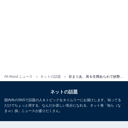
All About ニュース
ネットの話題
谷まりあ、肩＆生脚あらわで妖艶な姿を披露！ 「色気が半端ない」「なんか印象変わっててドキッとした」
ネットの話題
国内外のSNSで話題の人＆トピックをタイムリーにお届けします。知ってる
だけでちょっと得する、なんだか楽しい気分になれる、ネット発「知ら（な
きゃ）損」ニュースが盛りだくさん。