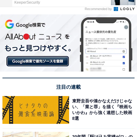
KeeperSecurity
Recommended by
注目の連載
東野圭吾や湊かなえだけじゃな
い、「業と罪」を描く『映画ち
いかわ』から強く連想した映画
8選
20年間「駆け込み実績ゼロ」の