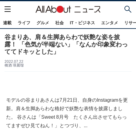
連載
ライフ
グルメ
社会
IT・ビジネス
エンタメ
リサ
谷まりあ、肩＆生脚あらわで妖艶な姿を披
露！ 「色気が半端ない」「なんか印象変わっ
ててドキッとした」
2022.07.22
橋酒 瑛麗瑠
モデルの谷まりあさんは7月21日、自身のInstagramを更
新。肩＆生脚あらわな格好で妖艶な表情を披露しまし
た。 谷さんは「Sweet 8月号 たくさん出させてもらっ
てますぜひ見てねん！」とつづり、...