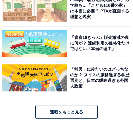
学校も…「こども110番の家」
は本当に必要？ PTAが直面する
理想と現実
「青春18きっぷ」販売激減の裏
に何が？ 連続利用の厳格化だけ
ではない「本当の理由」
「移民」に冷たいのはどっちな
のか？ スイスの厳格過ぎる学歴
選別と、日本の曖昧過ぎる外国
人政策
連載をもっと見る