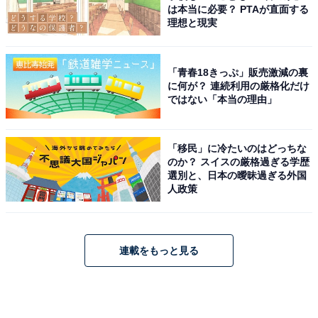
は本当に必要？ PTAが直面する
理想と現実
「青春18きっぷ」販売激減の裏
に何が？ 連続利用の厳格化だけ
ではない「本当の理由」
「移民」に冷たいのはどっちな
のか？ スイスの厳格過ぎる学歴
選別と、日本の曖昧過ぎる外国
人政策
連載をもっと見る