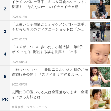
イケメンバレー選手、キス＆耳食べショットに
反響！ 「なんなのーこのイチャイチャ感...
2
2026/01/29
「足長いし子煩悩だし」イケメンバレー選手、
子どもたちとのディズニーショットに「か...
3
2026/01/03
「ユメが、ついに歩いた」杉浦太陽、第5子
が“立っち”に挑戦する姿を披露！ 「出来...
4
2026/08/04
「顔ちっっちゃ！」藤田ニコル、娘と初の北海
道旅行を公開！ 「スタイルよすぎるよ〜...
5
2026/08/08
玄関に〇〇置いてる人は金運落ちてます…金運
を上げる方法とは
PR
合同会社デジタルファーム