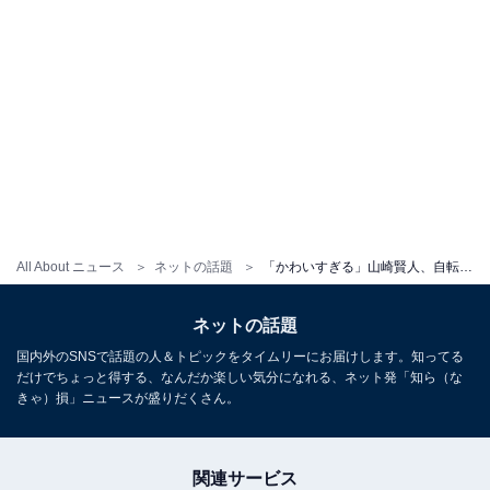
All About ニュース
ネットの話題
「かわいすぎる」山崎賢人、自転車に乗るおちゃめなオフショット動画にコメント殺到
ネットの話題
国内外のSNSで話題の人＆トピックをタイムリーにお届けします。知ってる
だけでちょっと得する、なんだか楽しい気分になれる、ネット発「知ら（な
きゃ）損」ニュースが盛りだくさん。
関連サービス