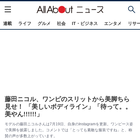
連載
ライフ
グルメ
社会
IT・ビジネス
エンタメ
リサ
藤田ニコル、ワンピのスリットから美脚ちら
見せ！ 「美しいボディライン」「待って。。
美やん!!!!!!」
モデルの藤田ニコルさんは7月19日、自身のInstagramを更新。ワンピース姿
で美脚を披露しました。コメントでは「とっても素敵な服装ですね」と、称
賛の声が多数上がっています。