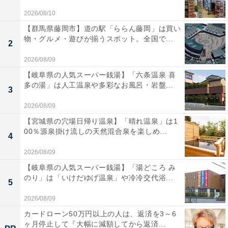
2026/08/10
【群馬県藤岡市】道の駅「ららん藤岡」は買い
物・グルメ・遊びが揃うスポット。全国で...
2
2026/08/09
【岐阜県の人気スーパー銭湯】「六条温泉 喜
多の湯」は人工温泉や多彩なお風呂・岩盤...
3
2026/08/09
【宮城県の穴場日帰り温泉】「晴れ温泉」は1
00％源泉掛け流しの天然混合泉を楽しめ...
4
2026/08/09
【岐阜県の人気スーパー銭湯】「湯どころ み
のり」は「いけだゆげ温泉」や冷冷交代浴...
5
2026/08/09
カードローン50万円以上の人は、返済を3～6
ヶ月停止して『大幅に減額してから返済...