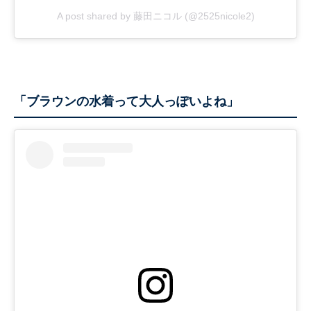
A post shared by 藤田ニコル (@2525nicole2)
「ブラウンの水着って大人っぽいよね」