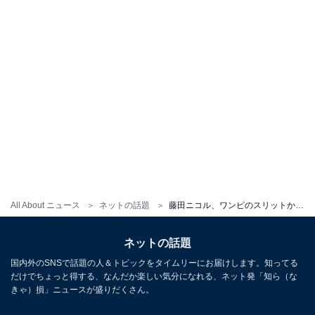
All About ニュース
ネットの話題
藤田ニコル、ワンピのスリットから美脚ちら見せ！ 「美しいボディライン」「待って。。 美やん!!!!!!」
ネットの話題
国内外のSNSで話題の人＆トピックをタイムリーにお届けします。知ってる
だけでちょっと得する、なんだか楽しい気分になれる、ネット発「知ら（な
きゃ）損」ニュースが盛りだくさん。