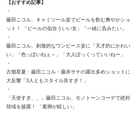
【おすすめ記事】
・
藤田ニコル、キャミソール姿でビールを飲む爽やかショ
ット！ 「ビールの似合ういい女」「一緒に呑みたい」
・
藤田ニコル、刺激的なワンピース姿に「天才的にかわい
い」「色っぽいねぇ～」「大人ぽっくっていいねー」
・
古畑星夏・藤田ニコル・藤井サチの露出多めショットに
大反響「3人ともスタイル良すぎ！」
・
「天使すぎ、、」藤田ニコル、モノトーンコーデで絶対
領域を披露！ 「素脚が眩しい」