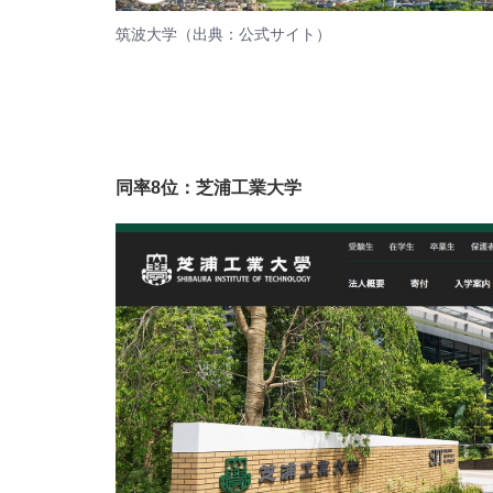
筑波大学（出典：
公式サイト
）
同率8位：芝浦工業大学