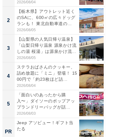
道...
好...
2026/08/04
2026/07/3
【栃木県】アウトレット近く
【三重
のSAに、600㎡の広々ドッグ
「鈴鹿天
2
2
ランも！ 東北自動車道の...
は100
2026/08/05
2026/08/0
【山梨県の人気日帰り温泉】
「ミニオ
「山梨日帰り温泉 源泉かけ流
ッグ！ 
3
3
しの湯 桜湯」は源泉かけ流...
ど、夏限
2026/08/05
2026/08/0
ステラおばさんのクッキー、
ステラ
詰め放題に「ミニ」登場！ 15
詰め放題
4
4
00円で「約23枚ほど詰...
00円で「
2026/08/04
2026/08/0
「面白いのあったから購
【埼玉
入〜」ダイソーのポップアッ
「行田天
5
5
プランドリーバッグが話
は和の
題。“さま...
が...
2026/08/03
2026/08/0
Jeep アソビュー！ギフト当
部屋を
たる
ガジェ
PR
PR