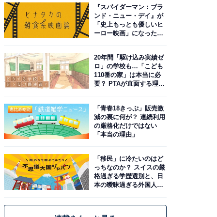
『スパイダーマン：ブラ
ンド・ニュー・デイ』が
「史上もっとも優しいヒ
ーロー映画」になった理
由。予習したい作品は？
20年間「駆け込み実績ゼ
ロ」の学校も…「こども
110番の家」は本当に必
要？ PTAが直面する理想
と現実
「青春18きっぷ」販売激
減の裏に何が？ 連続利用
の厳格化だけではない
「本当の理由」
「移民」に冷たいのはど
っちなのか？ スイスの厳
格過ぎる学歴選別と、日
本の曖昧過ぎる外国人政
策