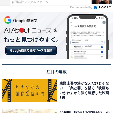
合同会社デジタルファーム
Recommended by
注目の連載
東野圭吾や湊かなえだけじゃな
い、「業と罪」を描く『映画ち
いかわ』から強く連想した映画
8選
20年間「駆け込み実績ゼロ」の