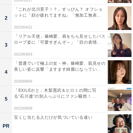
2024/10/17
「これが北川景子！？」すっぴん？ オフショ
ットに「顔が疲れてますね」「無加工無表...
2
2025/04/22
「リアル天使」篠崎愛、肩をちら見せしたバス
ローブ姿に「可愛すぎんぞ～」「目の表情...
3
2023/03/03
「普通でいて極上の女・神」篠崎愛、肌見せの
美しい姿に反響「ますます綺麗になってい...
4
2026/08/06
「EXILEかと」木梨憲武＆ヒロミの間に写
る“石川遼”の別人っぷりにファン騒然！...
5
2022/09/09
宝くじ当たる人だけが気づいている違い
PR