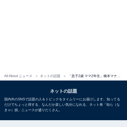
All About ニュース
ネットの話題
「息子2歳 ママ2年生」橋本マナミ、2歳の息子とのほほ笑ましいツーショットに「聖母マリア（涙）」の声
ネットの話題
国内外のSNSで話題の人＆トピックをタイムリーにお届けします。知ってる
だけでちょっと得する、なんだか楽しい気分になれる、ネット発「知ら（な
きゃ）損」ニュースが盛りだくさん。