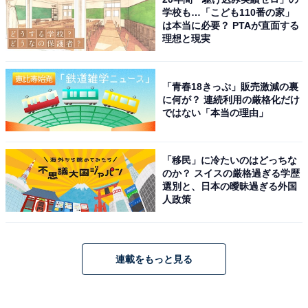
学校も…「こども110番の家」
は本当に必要？ PTAが直面する
理想と現実
「青春18きっぷ」販売激減の裏
に何が？ 連続利用の厳格化だけ
ではない「本当の理由」
「移民」に冷たいのはどっちな
のか？ スイスの厳格過ぎる学歴
選別と、日本の曖昧過ぎる外国
人政策
連載をもっと見る