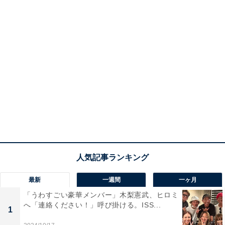
最新
一週間
一ヶ月
「うわすごい豪華メンバー」木梨憲武、ヒロミ
へ「連絡ください！」呼び掛ける。ISS...
1