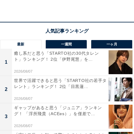
るしおもしろい！」など、YouTubeだけでなく、地上波
のテレビ番組出演もこなす「ヴァンゆん」。2人の自然
体で仲睦まじい掛け合いも人気を集めました。
最新
一週間
一ヶ月
癒し系だと思う「STARTO社の30代タレン
ト」ランキング！ 2位「伊野尾慧」を...
1
2026/08/07
世界で活躍できると思う「STARTO社の若手タ
レント」ランキング！ 2位「目黒蓮...
2
2026/08/07
ギャップがあると思う「ジュニア」ランキン
グ！ 「浮所飛貴（ACEes）」を僅差で...
3
2026/08/07