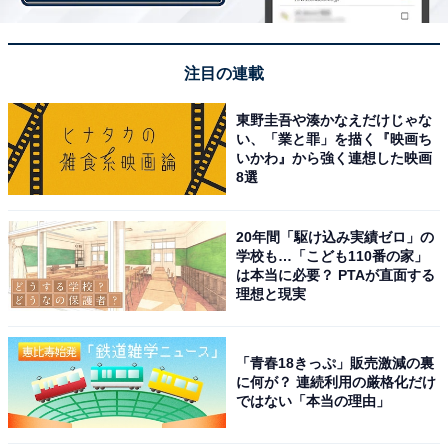
ャーデビューしていて、Spotifyでたまに曲を見かける」
「歌もすごいし、面白いし、見てて元気になる」とのコ
メントがありました。
注目の連載
東野圭吾や湊かなえだけじゃな
さらに、「新しいことへのチャレンジ精神や流行りにの
い、「業と罪」を描く『映画ち
って旬な企画を投稿してくれている」「尊敬するほど面
いかわ』から強く連想した映画
8選
白い！」「挨拶が面白い」など、とにかく明るい2人の
動画は見ていて元気になる、というZ世代も多いようで
す。
20年間「駆け込み実績ゼロ」の
学校も…「こども110番の家」
は本当に必要？ PTAが直面する
理想と現実
「青春18きっぷ」販売激減の裏
に何が？ 連続利用の厳格化だけ
ではない「本当の理由」