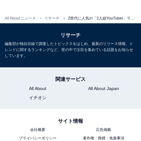
第1位は、RIHOとNICOの幼なじみ女性コンビ「平成フ
All About ニュース
リサーチ
Z世代に人気の「2人組YouTuber」ランキング！ 「ヴァンゆん」「スカイピース」を抑えた女性コンビは？
ラミンゴ」でした。
リサーチ
回答者からは、「幼なじみの2人が息ぴったりで二人で
編集部が独自目線で調査したトピックスをはじめ、最新のリリース情報、ト
補い合ってく感じが超好き！」「仲良しでシンクロして
レンドに関するランキングなど、世の中で注目を集めている話題をお知らせ
しています。
る」「息ぴったりなのがすごい」「2人にしかできない
空気感がある」など、2人の仲の良さが感じられるやり
取りが見ていて楽しい、とのコメントが寄せられまし
関連サービス
た。
All About
All About Japan
イチオシ
さらに、「ギャグセンス神すぎだしふつーに可愛い」
「面白いし共感する」「企画を全力でやっていて尊敬」
「女子トークが面白い」など、JKあるあるや部活あるあ
サイト情報
るなど、Z世代が共感できる学生ネタも多く、2人のギャ
会社概要
広告掲載
グセンスを称賛する声が多く集まりました。
プライバシーポリシー
著作権・商標・免責事項