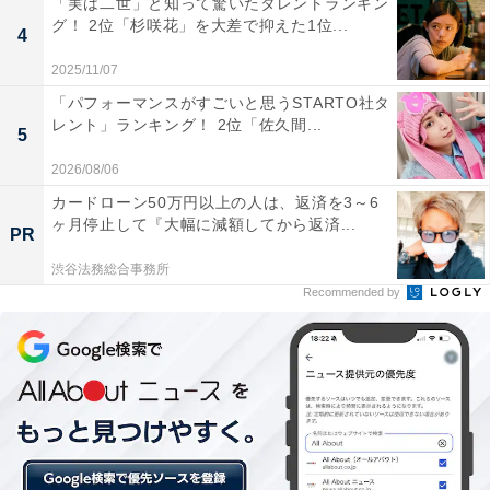
「実は二世」と知って驚いたタレントランキン
第2位：スカイピース
グ！ 2位「杉咲花」を大差で抑えた1位...
4
2025/11/07
「パフォーマンスがすごいと思うSTARTO社タ
レント」ランキング！ 2位「佐久間...
5
2026/08/06
カードローン50万円以上の人は、返済を3～6
ヶ月停止して『大幅に減額してから返済...
PR
渋谷法務総合事務所
Recommended by
公式YouTubeチャンネルの登録者数462万人、テオくん
と☆イニ☆（じん）の男性コンビ、「スカイピース」が
第2位にランクイン。ソニー・ミュージックレーベルズ
所属で公式ファンクラブも存在する、人気ヒップホップ
ユニットとしても活躍しています。回答者からも「メジ