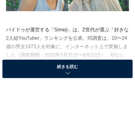
バイドゥが運営する「Simeji」は、Z世代が選ぶ「好きな
2人組YouTuber」ランキングを公表。同調査は、10〜24
歳の男女1473人を対象に、インターネット上で実施しま
した（調査期間：2022年5月31日〜6月22日）。幼なじ
み・カップル・兄妹など様々なYouTuberコンビが人気を
続きを読む
集める中、Z世代からの支持を集めた「2人組YouTuber」
を発表します。
第3位：ヴァンゆん