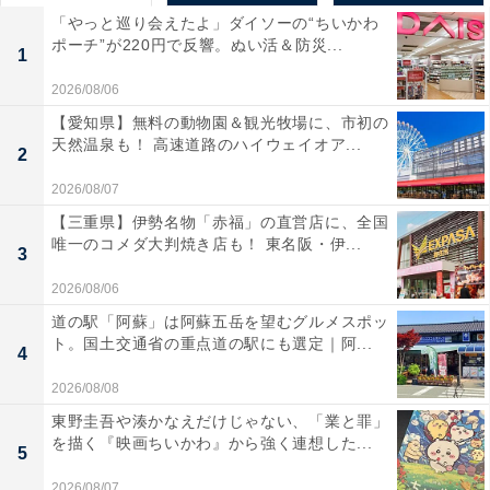
「やっと巡り会えたよ」ダイソーの“ちいかわ
ポーチ”が220円で反響。ぬい活＆防災...
1
2026/08/06
【愛知県】無料の動物園＆観光牧場に、市初の
天然温泉も！ 高速道路のハイウェイオア...
2
2026/08/07
【三重県】伊勢名物「赤福」の直営店に、全国
唯一のコメダ大判焼き店も！ 東名阪・伊...
3
2026/08/06
道の駅「阿蘇」は阿蘇五岳を望むグルメスポッ
ト。国土交通省の重点道の駅にも選定｜阿...
4
2026/08/08
東野圭吾や湊かなえだけじゃない、「業と罪」
を描く『映画ちいかわ』から強く連想した...
5
2026/08/07