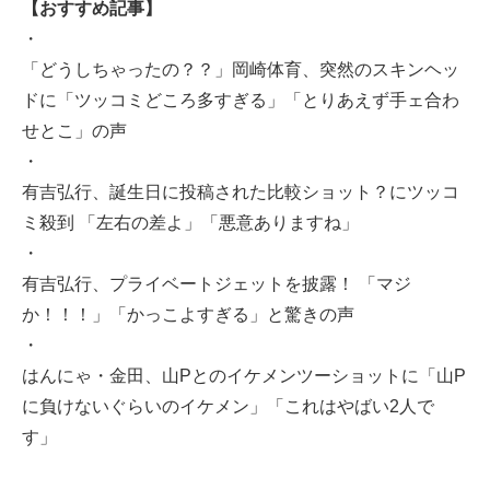
【おすすめ記事】
・
「どうしちゃったの？？」岡崎体育、突然のスキンヘッ
ドに「ツッコミどころ多すぎる」「とりあえず手ェ合わ
せとこ」の声
・
有吉弘行、誕生日に投稿された比較ショット？にツッコ
ミ殺到 「左右の差よ」「悪意ありますね」
・
有吉弘行、プライベートジェットを披露！ 「マジ
か！！！」「かっこよすぎる」と驚きの声
・
はんにゃ・金田、山Pとのイケメンツーショットに「山P
に負けないぐらいのイケメン」「これはやばい2人で
す」