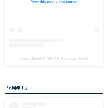
View this post on Instagram
A post shared by 岡崎体育 (@okazaki_taiiku)
「6周年！」