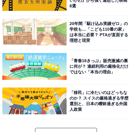
いかわ』から強く連想した映画
8選
20年間「駆け込み実績ゼロ」の
学校も…「こども110番の家」
は本当に必要？ PTAが直面する
理想と現実
「青春18きっぷ」販売激減の裏
に何が？ 連続利用の厳格化だけ
ではない「本当の理由」
「移民」に冷たいのはどっちな
のか？ スイスの厳格過ぎる学歴
選別と、日本の曖昧過ぎる外国
人政策