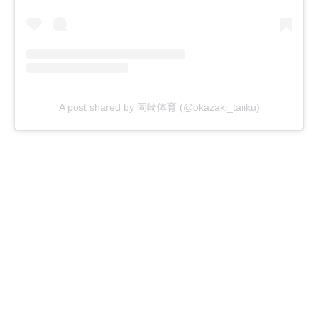
A post shared by 岡崎体育 (@okazaki_taiiku)