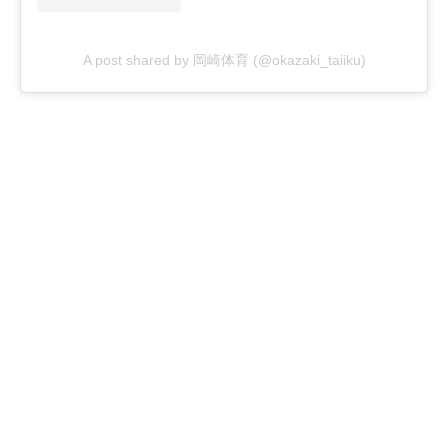
A post shared by 岡崎体育 (@okazaki_taiiku)