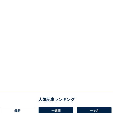
最新
一週間
一ヶ月