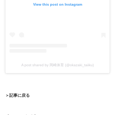
View this post on Instagram
A post shared by 岡崎体育 (@okazaki_taiiku)
＞記事に戻る