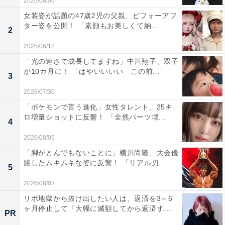
2026/08/06
女装姿が話題の47歳2児の父親、ビフォーアフ
ター姿を公開！ 「素顔もお美しくて納...
2
2025/06/12
「光の速さで成長してますね」中川翔子、双子
が10カ月に！ 「はやいいいい この前...
3
2026/07/30
「ポケモンで言う進化」女性タレント、25キ
ロ増量ショットに反響！ 「全然パーツ埋...
4
2026/08/05
「脚がとんでもないことに」横川尚隆、大会優
勝したムキムキな姿に反響！ 「リアル刃...
5
2026/08/03
リボ地獄から抜け出したい人は、返済を3～6
ヶ月停止して『大幅に減額してから返済す...
PR