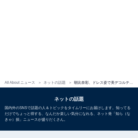
All About ニュース
ネットの話題
朝比奈彩、ドレス姿で美デコルテ披露！ 「ほんとにお綺麗」「いつ見ても美人」「女性の魅力全部入り」
ネットの話題
国内外のSNSで話題の人＆トピックをタイムリーにお届けします。知ってる
だけでちょっと得する、なんだか楽しい気分になれる、ネット発「知ら（な
きゃ）損」ニュースが盛りだくさん。