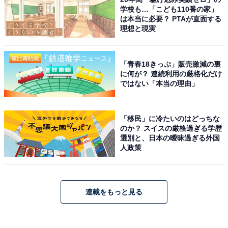
学校も…「こども110番の家」
は本当に必要？ PTAが直面する
理想と現実
「青春18きっぷ」販売激減の裏
に何が？ 連続利用の厳格化だけ
ではない「本当の理由」
「移民」に冷たいのはどっちな
のか？ スイスの厳格過ぎる学歴
選別と、日本の曖昧過ぎる外国
人政策
連載をもっと見る