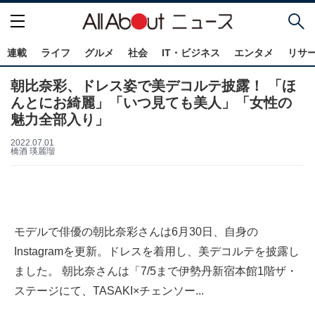
連載
ライフ
グルメ
社会
IT・ビジネス
エンタメ
リサ
朝比奈彩、ドレス姿で美デコルテ披露！ 「ほ
んとにお綺麗」「いつ見ても美人」「女性の
魅力全部入り」
2022.07.01
橋酒 瑛麗瑠
モデルで俳優の朝比奈彩さんは6月30日、自身の
Instagramを更新。ドレスを着用し、美デコルテを披露し
ました。 朝比奈さんは「7/5まで伊勢丹新宿本館1階ザ・
ステージにて、TASAKI×チェンソー...