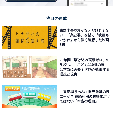
注目の連載
東野圭吾や湊かなえだけじゃな
い、「業と罪」を描く『映画ち
いかわ』から強く連想した映画
8選
20年間「駆け込み実績ゼロ」の
学校も…「こども110番の家」
は本当に必要？ PTAが直面する
今日の目的は「肉じゅう餃子」。2022年6月から登場し
理想と現実
た幸龍軒の新商品です。メニューには『たぶん 日本一、
肉汁のでる餃子』『賞味期限もたった1分』など、気に
「青春18きっぷ」販売激減の裏
なる見出しが躍っています。さっそく注文！
に何が？ 連続利用の厳格化だけ
ではない「本当の理由」