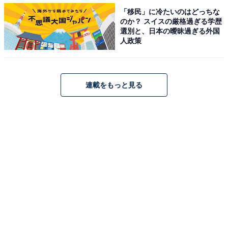
「移民」に冷たいのはどっちな
のか？ スイスの厳格過ぎる学歴
選別と、日本の曖昧過ぎる外国
人政策
連載をもっと見る
「肉じゅう餃子」2個／400円（税込）。餃子もレンゲも大きい！
運ばれてくるまで「2個で400円は高いかなあ」などと考
えていましたが、器の上の餃子を見て考えを改めまし
た。一般的な餃子の2倍以上の大きさ！ 長さをはかって
みると8cm以上ありました。針ショウガも添えられてい
ます。