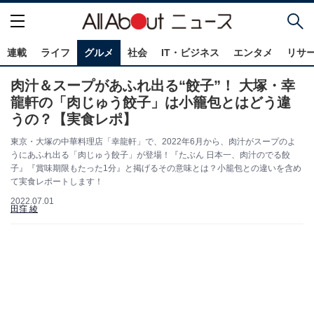
連載
ライフ
グルメ
社会
IT・ビジネス
エンタメ
リサ
肉汁＆スープがあふれ出る“餃子”！ 大塚・幸
龍軒の「肉じゅう餃子」は小籠包とはどう違
うの？【実食レポ】
東京・大塚の中華料理店「幸龍軒」で、2022年6月から、肉汁がスープのよ
うにあふれ出る「肉じゅう餃子」が登場！『たぶん 日本一、肉汁のでる餃
子』『賞味期限もたった1分』と掲げるその意味とは？小籠包との違いを含め
て実食レポートします！
2022.07.01
田窪 綾