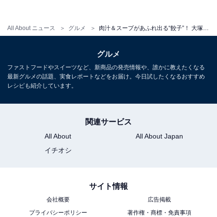
All About ニュース
グルメ
肉汁＆スープがあふれ出る“餃子”！ 大塚・幸龍軒の「肉じゅう餃子」は小籠包とはどう違うの？【実食レポ】
グルメ
ファストフードやスイーツなど、新商品の発売情報や、誰かに教えたくなる
最新グルメの話題、実食レポートなどをお届け。今日試したくなるおすすめ
レシピも紹介しています。
関連サービス
All About
All About Japan
イチオシ
念のためレンゲの大きさを比較。奥が「肉じゅう餃子」
用、手前はラーメンに付いてきた一般的なサイズです。
サイト情報
会社概要
広告掲載
プライバシーポリシー
著作権・商標・免責事項