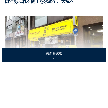
肉汁あふれる餃子を求めて、大塚へ
続きを読む
JR大塚駅・南口から徒歩3分。鮮やかな黄色の外観が目印（写真はすべて筆
者撮影）
「幸龍軒」は2020年11月にオープンした中華料理店。気
軽な雰囲気でラーメンや焼売、餃子などが楽しめる、い
わゆる”町中華”と呼ばれるお店です。