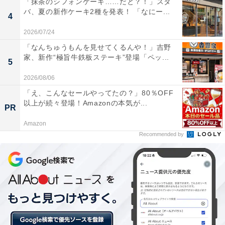
「抹茶のシフォンケーキ……だと？！」スタ
バ、夏の新作ケーキ2種を発表！ 「なにー...
4
2026/07/24
「なんちゅうもんを見せてくるんや！」吉野
家、新作“極旨牛鉄板ステーキ”登場「ペッ...
5
2026/08/06
「え、こんなセールやってたの？」80％OFF
以上が続々登場！Amazonの本気が...
PR
Amazon
Recommended by
『たぶん 日本一、肉汁のでる餃子』!?