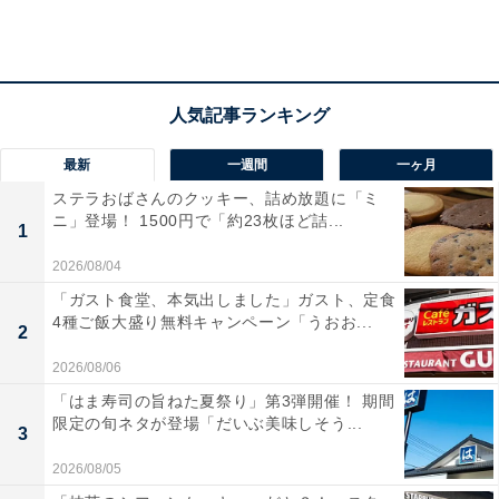
最新
一週間
一ヶ月
ステラおばさんのクッキー、詰め放題に「ミ
ニ」登場！ 1500円で「約23枚ほど詰...
1
2026/08/04
テーブル席のほか、カウンター席も備えた30席ほどの店内。昭和を感じさ
「ガスト食堂、本気出しました」ガスト、定食
せるレトロな雰囲気です
4種ご飯大盛り無料キャンペーン「うおお...
2
伺ったのは、ランチのピーク帯を外した平日の14時頃。
2026/08/06
朝から夜までの通し営業なので、遅いランチでも早い夕
「はま寿司の旨ねた夏祭り」第3弾開催！ 期間
食でも、軽く1杯も楽しめそう。実際に、女性1人客が定
限定の旬ネタが登場「だいぶ美味しそう...
3
食を食べに来ていたり、男性数人組がお酒とおつまみを
2026/08/05
楽しんでいたりしていました。