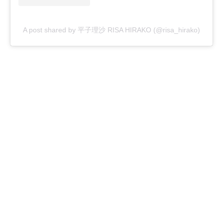
A post shared by 平子理沙 RISA HIRAKO (@risa_hirako)