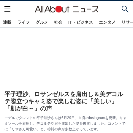
連載
ライフ
グルメ
社会
IT・ビジネス
エンタメ
リサ
平子理沙、ロサンゼルスを肩出し＆美デコル
テ際立つキャミ姿で楽しむ姿に「美しい」
「肌が白～」の声
モデルでタレントの平子理沙さんは6月29日、自身のInstagramを更新。キャ
ミソールを着用し、デコルテや肩を露出した姿を披露しました。コメントで
は「リサさん可愛い」と、称賛の声が多数上がっています。