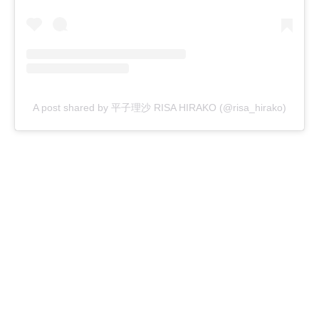
A post shared by 平子理沙 RISA HIRAKO (@risa_hirako)