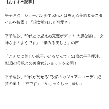
【おすすめ記事】
・
平子理沙、ショーパン姿で50代とは思えぬ美脚＆美スタ
イルを披露！ 「現実離れした可愛さ」
・
平子理沙、50代とは思えぬ完璧ボディ！ 大胆な姿に「女
神さまのようです」「染みる美しさ」の声
・
「こんなに美しい親子がいるなんて」51歳の平子理沙、
82歳の母親との美魔女2ショットを公開！
・
平子理沙、50代が見せる“究極”のカジュアルコーデに絶
賛の嵐！ 「神です」「めちゃくちゃ可愛い」