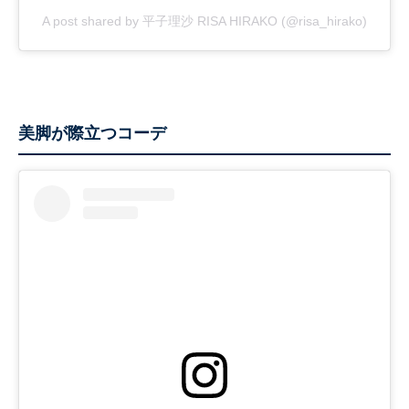
A post shared by 平子理沙 RISA HIRAKO (@risa_hirako)
美脚が際立つコーデ