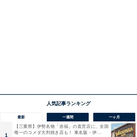
最新
一週間
一ヶ月
【三重県】伊勢名物「赤福」の直営店に、全国
唯一のコメダ大判焼き店も！ 東名阪・伊...
1