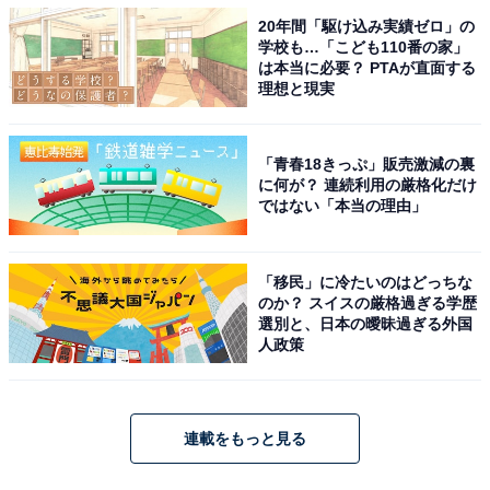
20年間「駆け込み実績ゼロ」の
学校も…「こども110番の家」
は本当に必要？ PTAが直面する
理想と現実
「青春18きっぷ」販売激減の裏
に何が？ 連続利用の厳格化だけ
ではない「本当の理由」
「移民」に冷たいのはどっちな
のか？ スイスの厳格過ぎる学歴
選別と、日本の曖昧過ぎる外国
人政策
連載をもっと見る