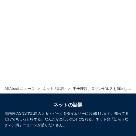
All About ニュース
ネットの話題
平子理沙、ロサンゼルスを肩出し＆美デコルテ際立つキャミ姿で楽しむ姿に「美しい」「肌が白～」の声
ネットの話題
国内外のSNSで話題の人＆トピックをタイムリーにお届けします。知ってる
だけでちょっと得する、なんだか楽しい気分になれる、ネット発「知ら（な
きゃ）損」ニュースが盛りだくさん。