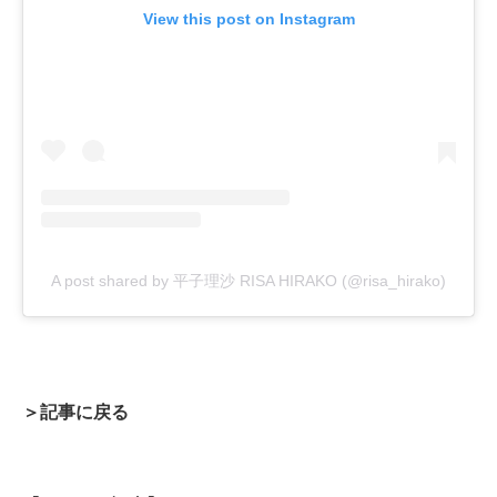
View this post on Instagram
A post shared by 平子理沙 RISA HIRAKO (@risa_hirako)
＞記事に戻る