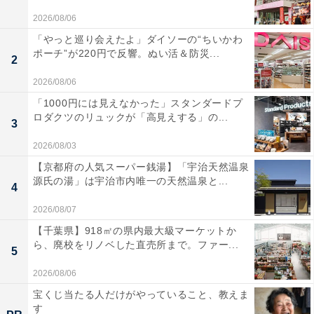
2026/08/06
「やっと巡り会えたよ」ダイソーの“ちいかわ
ポーチ”が220円で反響。ぬい活＆防災...
2
2026/08/06
「1000円には見えなかった」スタンダードプ
ロダクツのリュックが「高見えする」の...
3
2026/08/03
【京都府の人気スーパー銭湯】「宇治天然温泉
源氏の湯」は宇治市内唯一の天然温泉と...
4
2026/08/07
【千葉県】918㎡の県内最大級マーケットか
ら、廃校をリノベした直売所まで。ファー...
5
2026/08/06
宝くじ当たる人だけがやっていること、教えま
す