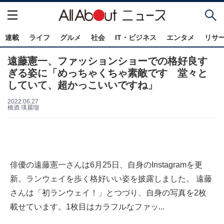
連載
ライフ
グルメ
社会
IT・ビジネス
エンタメ
リサ
遠藤憲一、ファッションショーでの格好良す
ぎる姿に「めっちゃくちゃ素敵です 堂々と
していて、超かっこいいですね」
2022.06.27
橋酒 瑛麗瑠
俳優の遠藤憲一さんは6月25日、自身のInstagramを更
新。ランウェイを歩く格好いい姿を披露しました。 遠藤
さんは「初ランウェイ！」とつづり、自身の写真を2枚
載せています。1枚目はカラフルなファッ...