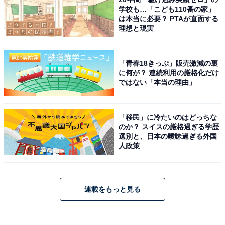
学校も…「こども110番の家」
は本当に必要？ PTAが直面する
理想と現実
「青春18きっぷ」販売激減の裏
に何が？ 連続利用の厳格化だけ
ではない「本当の理由」
「移民」に冷たいのはどっちな
のか？ スイスの厳格過ぎる学歴
選別と、日本の曖昧過ぎる外国
人政策
連載をもっと見る