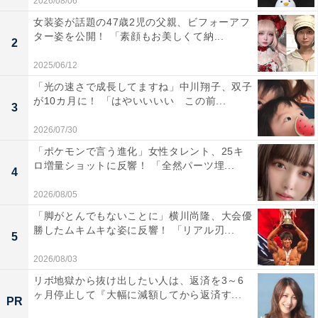
2026/08/06
女装姿が話題の47歳2児の父親、ビフォーアフ
ター姿を公開！ 「素顔もお美しくて納...
2
2025/06/12
「光の速さで成長してますね」中川翔子、双子
が10カ月に！ 「はやいいいい この前...
3
2026/07/30
「ポケモンで言う進化」女性タレント、25キ
ロ増量ショットに反響！ 「全然パーツ埋...
4
2026/08/05
「脚がとんでもないことに」横川尚隆、大会優
勝したムキムキな姿に反響！ 「リアル刃...
5
2026/08/03
リボ地獄から抜け出したい人は、返済を3～6
ヶ月停止して『大幅に減額してから返済す...
PR