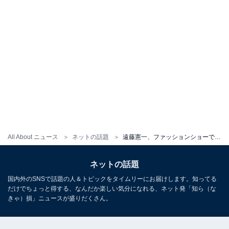
All About ニュース
ネットの話題
遠藤憲一、ファッションショーでの格好良すぎる姿に「めっちゃくちゃ素敵です 堂々としていて、超かっこいいですね」
ネットの話題
国内外のSNSで話題の人＆トピックをタイムリーにお届けします。知ってる
だけでちょっと得する、なんだか楽しい気分になれる、ネット発「知ら（な
きゃ）損」ニュースが盛りだくさん。