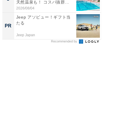
天然温泉も！ コスパ抜群...
は和の
が...
2026/08/04
2026/08/0
Jeep アソビュー！ギフト当
すべて
たる
るその
PR
PR
Jeep Japan
COCO VIL
Recommended by