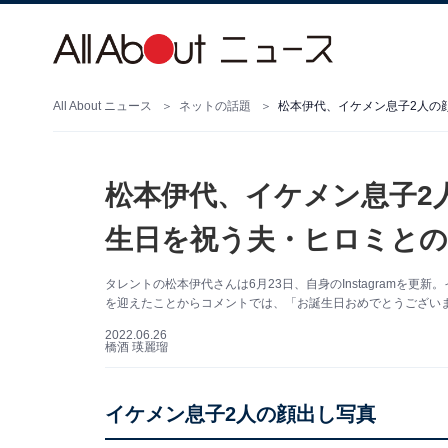
All About ニュース
ネットの話題
松本伊代、イケメン息子2人
生日を祝う夫・ヒロミと
タレントの松本伊代さんは6月23日、自身のInstagramを
を迎えたことからコメントでは、「お誕生日おめでとうござい
2022.06.26
橋酒 瑛麗瑠
イケメン息子2人の顔出し写真