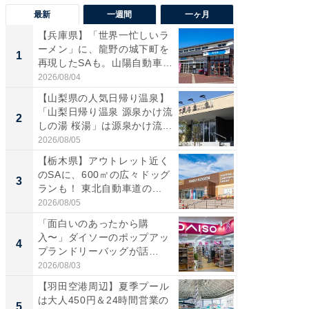
最新
一週間
一ヶ月
【兵庫県】「世界一忙しいラ
「気に
ーメン」に、龍野の城下町を
る〜」3
1
1
再現したSAも。山陽自動車
バー」
道...
好...
2026/08/04
2026/07/3
【山梨県の人気日帰り温泉】
【三重
「山梨日帰り温泉 源泉かけ流
「鈴鹿天
2
2
しの湯 桜湯」は源泉かけ流...
は100
2026/08/05
2026/08/0
【栃木県】アウトレット近く
「ミニオ
のSAに、600㎡の広々ドッグ
ッグ！ 
3
3
ランも！ 東北自動車道の...
ど、夏限
2026/08/05
2026/08/0
「面白いのあったから購
ステラ
入〜」ダイソーのポップアッ
詰め放題
4
4
プランドリーバッグが話
00円で「
題。“さま...
2026/08/03
2026/08/0
【羽田空港周辺】夏季プール
【埼玉
は大人450円＆24時間営業の
「行田天
5
5