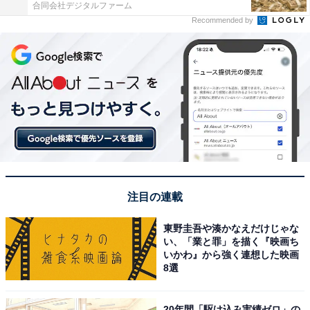
合同会社デジタルファーム
Recommended by
注目の連載
東野圭吾や湊かなえだけじゃな
い、「業と罪」を描く『映画ち
いかわ』から強く連想した映画
8選
20年間「駆け込み実績ゼロ」の