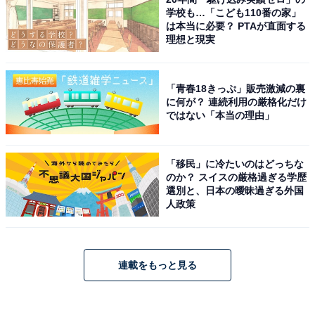
学校も…「こども110番の家」
は本当に必要？ PTAが直面する
理想と現実
「青春18きっぷ」販売激減の裏
に何が？ 連続利用の厳格化だけ
ではない「本当の理由」
「移民」に冷たいのはどっちな
のか？ スイスの厳格過ぎる学歴
選別と、日本の曖昧過ぎる外国
人政策
連載をもっと見る