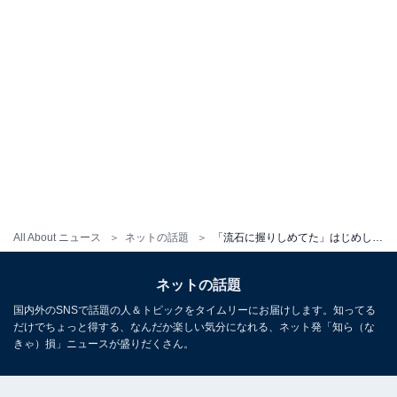
All About ニュース
ネットの話題
「流石に握りしめてた」はじめしゃちょー、200万円の超VIPチケットを公開！ 「新車と一緒の値段やん」
ネットの話題
国内外のSNSで話題の人＆トピックをタイムリーにお届けします。知ってる
だけでちょっと得する、なんだか楽しい気分になれる、ネット発「知ら（な
きゃ）損」ニュースが盛りだくさん。