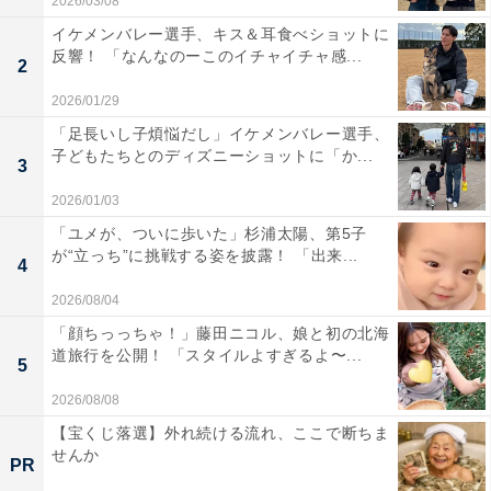
2026/03/08
イケメンバレー選手、キス＆耳食べショットに
反響！ 「なんなのーこのイチャイチャ感...
2
2026/01/29
「足長いし子煩悩だし」イケメンバレー選手、
子どもたちとのディズニーショットに「か...
3
2026/01/03
「ユメが、ついに歩いた」杉浦太陽、第5子
が“立っち”に挑戦する姿を披露！ 「出来...
4
2026/08/04
「顔ちっっちゃ！」藤田ニコル、娘と初の北海
道旅行を公開！ 「スタイルよすぎるよ〜...
5
2026/08/08
【宝くじ落選】外れ続ける流れ、ここで断ちま
せんか
PR