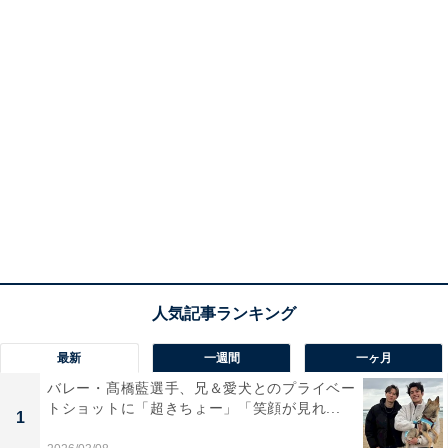
最新
一週間
一ヶ月
バレー・髙橋藍選手、兄＆愛犬とのプライベー
トショットに「超きちょー」「笑顔が見れ...
1