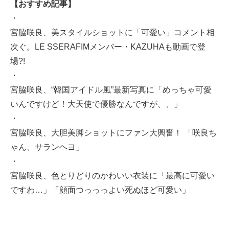
【おすすめ記事】
・
宮脇咲良、美スタイルショットに「可愛い」コメント相
次ぐ。LE SSERAFIMメンバー・KAZUHAも動画で登
場?!
・
宮脇咲良、“韓国アイドル風”最新写真に「めっちゃ可愛
いんですけど！大天使で優勝なんですが、、」
・
宮脇咲良、大胆美脚ショットにファン大興奮！ 「咲良ち
ゃん、サランヘヨ」
・
宮脇咲良、色とりどりのかわいい衣装に「最高に可愛い
ですわ…」「顔面つっっっよい死ぬほど可愛い」