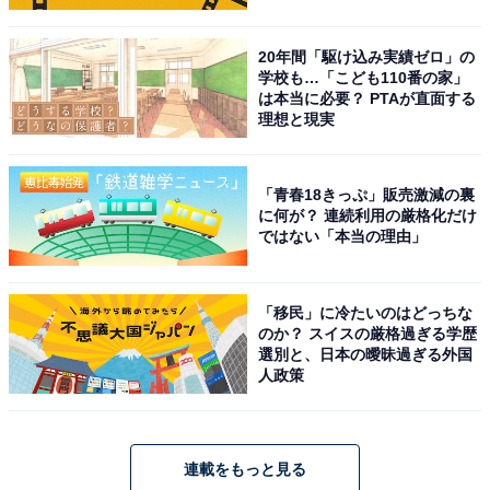
20年間「駆け込み実績ゼロ」の
学校も…「こども110番の家」
は本当に必要？ PTAが直面する
理想と現実
「青春18きっぷ」販売激減の裏
に何が？ 連続利用の厳格化だけ
ではない「本当の理由」
「移民」に冷たいのはどっちな
のか？ スイスの厳格過ぎる学歴
選別と、日本の曖昧過ぎる外国
人政策
連載をもっと見る