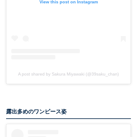
View this post on Instagram
A post shared by Sakura Miyawaki (@39saku_chan)
露出多めのワンピース姿