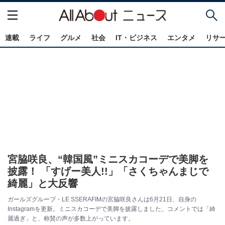
連載
ライフ
グルメ
社会
IT・ビジネス
エンタメ
リサ
宮脇咲良、“韓国風”ミニスカコーデで美脚を
披露！ 「すげー美人!!」「さくちゃんまじで
綺麗」と大反響
ガールズグループ・LE SSERAFIMの宮脇咲良さんは6月21日、自身の
Instagramを更新。ミニスカコーデで美脚を披露しました。コメントでは「綺
麗過ぎ」と、称賛の声が多数上がっています。