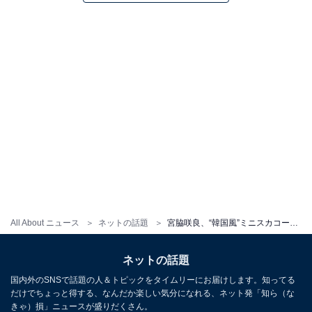
All About ニュース
ネットの話題
宮脇咲良、“韓国風”ミニスカコーデで美脚を披露！ 「すげー美人!!」「さくちゃんまじで綺麗」と大反響
ネットの話題
国内外のSNSで話題の人＆トピックをタイムリーにお届けします。知ってる
だけでちょっと得する、なんだか楽しい気分になれる、ネット発「知ら（な
きゃ）損」ニュースが盛りだくさん。