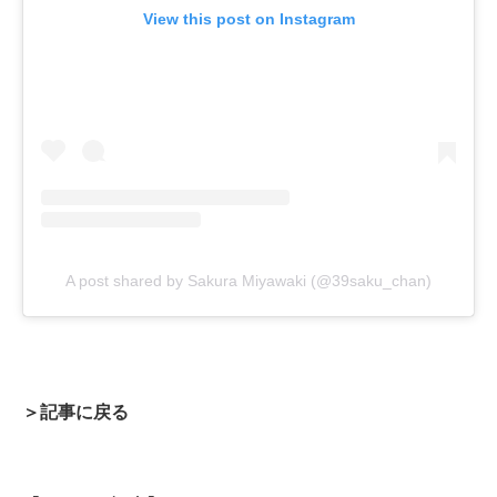
View this post on Instagram
A post shared by Sakura Miyawaki (@39saku_chan)
＞記事に戻る