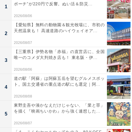
ポーチ”が220円で反響。ぬい活＆防災...
1
2026/08/06
【愛知県】無料の動物園＆観光牧場に、市初の
天然温泉も！ 高速道路のハイウェイオア...
2
2026/08/07
【三重県】伊勢名物「赤福」の直営店に、全国
唯一のコメダ大判焼き店も！ 東名阪・伊...
3
2026/08/06
道の駅「阿蘇」は阿蘇五岳を望むグルメスポッ
ト。国土交通省の重点道の駅にも選定｜阿...
4
2026/08/08
東野圭吾や湊かなえだけじゃない、「業と罪」
を描く『映画ちいかわ』から強く連想した...
5
2026/08/07
「え、こんなセールやってたの？」80％OFF