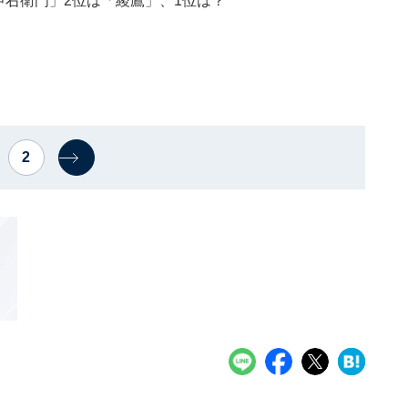
伊右衛門」2位は「綾鷹」、1位は？
2