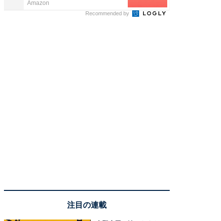
Amazon
他力本願
Recommended by
注目の連載