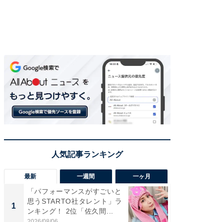
最新
一週間
一ヶ月
「パフォーマンスがすごいと
「癒し系
思うSTARTO社タレント」ラ
タレント
1
1
ンキング！ 2位「佐久間...
「井ノ原
2026/08/06
2026/08/0