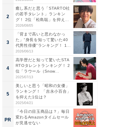
癒し系だと思う「STARTO社
癒し系だ
の若手タレント」ランキン
の若手
2
2
グ！ 2位「松島聡」を抑え...
グ！ 2
2026/08/05
2026/08/0
「背まで高いと思わなかっ
ギャップ
た」“身長を知って驚いた40
RTO社
3
3
代男性俳優”ランキング！ 1...
キング！
2026/06/13
2026/08/0
高学歴だと知って驚いたSTA
「世界で
RTOタレントランキング！ 2
ARTO
4
4
位「ラウール（Snow...
グ！ 2
2025/07/13
2026/08/0
美しいと思う「昭和の女優」
身長を知
ランキング！ 「吉永小百合」
性俳優」
5
5
を抑えた1位は？
「鈴木
倒...
2025/04/21
2026/08/0
「今日の目玉商品は？」毎日
競馬予
変わるAmazonタイムセール
書きま
PR
PR
が見逃せない