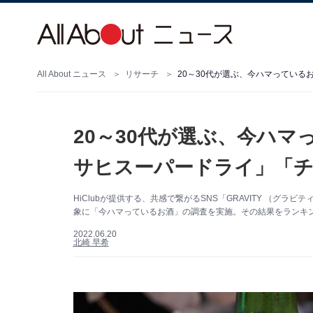
All About ニュース
リサーチ
20～30代が選ぶ、今ハマ
サヒスーパードライ」「チ
HiClubが提供する、共感で繋がるSNS「GRAVITY （グラビテ
象に「今ハマっているお酒」の調査を実施。その結果をランキ
2022.06.20
北崎 早希