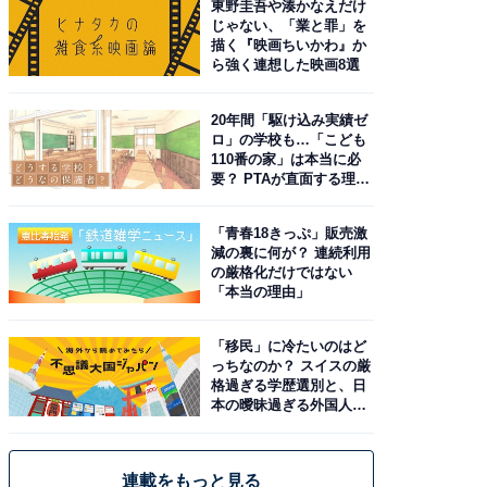
東野圭吾や湊かなえだけ
じゃない、「業と罪」を
描く『映画ちいかわ』か
ら強く連想した映画8選
20年間「駆け込み実績ゼ
ロ」の学校も…「こども
110番の家」は本当に必
要？ PTAが直面する理想
と現実
「青春18きっぷ」販売激
減の裏に何が？ 連続利用
の厳格化だけではない
「本当の理由」
「移民」に冷たいのはど
っちなのか？ スイスの厳
格過ぎる学歴選別と、日
本の曖昧過ぎる外国人政
策
連載をもっと見る