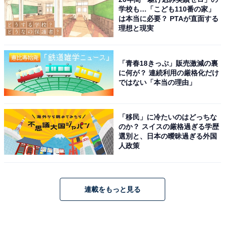
学校も…「こども110番の家」
は本当に必要？ PTAが直面する
理想と現実
「青春18きっぷ」販売激減の裏
に何が？ 連続利用の厳格化だけ
ではない「本当の理由」
「移民」に冷たいのはどっちな
のか？ スイスの厳格過ぎる学歴
選別と、日本の曖昧過ぎる外国
人政策
連載をもっと見る