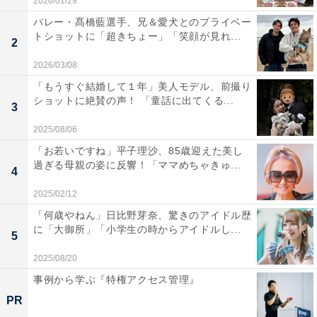
2026/01/29
バレー・髙橋藍選手、兄＆愛犬とのプライベー
トショットに「超きちょー」「笑顔が見れ...
2
2026/03/08
「もうすぐ結婚して１年」美人モデル、前撮り
ショットに絶賛の声！ 「童話に出てくる...
3
2025/08/06
「お若いですね」平子理沙、85歳迎えた美し
過ぎる母親の姿に反響！「ママめちゃきゅ...
4
2025/02/12
「何歳やねん」日比野芽奈、驚きのアイドル歴
に「大御所」「小学生の時からアイドルし...
5
2025/08/20
事例から学ぶ『特権アクセス管理』
PR