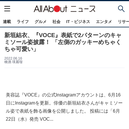
連載
ライフ
グルメ
社会
IT・ビジネス
エンタメ
リサ
新垣結衣、『VOCE』表紙で2パターンのキャ
ミソール姿披露！ 「左側のガッキーめちゃく
ちゃ可愛い」
2022.06.16
橋酒 瑛麗瑠
美容誌『VOCE』の公式Instagramアカウントは、6月16
日にInstagramを更新。俳優の新垣結衣さんがキャミソー
ル姿で表紙を飾る画像を公開しました。 投稿には「6月
22日（水）発売 VOC...