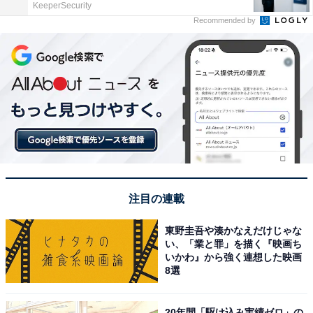
KeeperSecurity
Recommended by
注目の連載
東野圭吾や湊かなえだけじゃな
い、「業と罪」を描く『映画ち
いかわ』から強く連想した映画
8選
20年間「駆け込み実績ゼロ」の