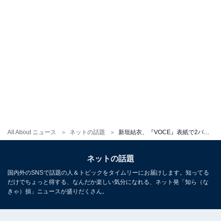
All About ニュース
ネットの話題
新垣結衣、『VOCE』表紙で2パターンのキャミソール姿披露！ 「左側のガッキーめちゃくちゃ可愛い」
ネットの話題
国内外のSNSで話題の人＆トピックをタイムリーにお届けします。知ってる
だけでちょっと得する、なんだか楽しい気分になれる、ネット発「知ら（な
きゃ）損」ニュースが盛りだくさん。