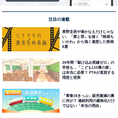
注目の連載
東野圭吾や湊かなえだけじゃな
い、「業と罪」を描く『映画ち
いかわ』から強く連想した映画
8選
20年間「駆け込み実績ゼロ」の
新横浜駅のホームをイメージした壁面デザイン。ベッドには「昔ながらのシ
ウマイ枕」や「昔ながらのシウマイブランケット」がセットされています
学校も…「こども110番の家」
は本当に必要？ PTAが直面する
壁面には、東海道新幹線「新横浜駅」駅名標（レプリ
理想と現実
カ）や崎陽軒店舗サインを施し、まるで新横浜駅の新幹
線ホームにいるかのような演出となっています。
「青春18きっぷ」販売激減の裏
に何が？ 連続利用の厳格化だけ
ではない「本当の理由」