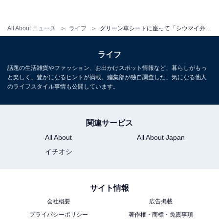
All About ニュース
ライフ
グリーン車シートに座って「シウマイ弁当」を！ 崎陽軒×東海道新幹線コラボルームが新横浜のホテルに
ライフ
話題の生活雑貨やファッション、お出かけスポット情報など、暮らしがもっ
と楽しく、豊かになるヒントが満載。編集部が独自調査した、気になる他人
のライフスタイル事情も公開しています。
N700系新幹線グリーン車シートが設置
関連サービス
今回は東海道新幹線 のぞみ運行開始30周年記念というこ
All About
All About Japan
とで、窓に向かってN700系新幹線グリーン車シートが設
イチオシ
置されています。ホテルの客室に東海道新幹線のシート
が設置されたのは、今回が初めてとのこと！
サイト情報
会社概要
広告掲載
プライバシーポリシー
著作権・商標・免責事項