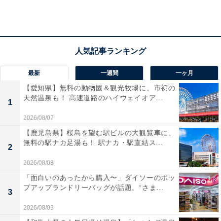
新横浜駅ホームと崎陽軒売店をイメージ
最新
一週間
一ヶ月
【愛知県】無料の動物園＆観光牧場に、市初の
天然温泉も！ 高速道路のハイウェイオア...
1
2026/08/07
【鹿児島県】桜島を望む駅ビルの大観覧車に、
無料の駅ナカ足湯も！ 駅ナカ・駅直結ス...
2
2026/08/08
「面白いのあったから購入〜」ダイソーのポッ
プアップランドリーバッグが話題。“さま...
3
2026/08/03