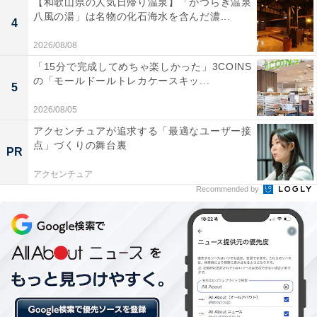
【和歌山県の人気日帰り温泉】「かつらぎ温泉
八風の湯」は名物の化石海水を含んだ濃...
4
2026/08/08
新幹線車体ロゴステッカーや歴代シウマイ弁当掛け紙格子柄壁紙の前で記念
撮影を
「15分で完成してめちゃ楽しかった」3COINS
の「モールドールトレカケースキッ...
5
今回の「
崎陽軒×東海道新幹線 のぞみ30周年記念コラボ
2026/08/05
レーションルーム
」は、新横浜駅のホームと崎陽軒の売
アクセンチュアが追求する「最適なユーザー接
店をイメージした内装となっています。
点」づくりの舞台裏
PR
アクセンチュア
ドア裏には、新幹線車体ロゴステッカー（N700aもしく
Recommended by
はN700S）が貼ってあり、ホームに入線している「のぞ
み」をイメージ。