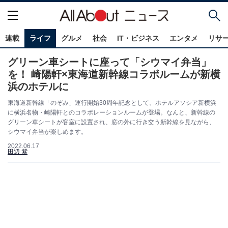
連載
ライフ
グルメ
社会
IT・ビジネス
エンタメ
リサ
グリーン車シートに座って「シウマイ弁当」
を！ 崎陽軒×東海道新幹線コラボルームが新横
浜のホテルに
東海道新幹線「のぞみ」運行開始30周年記念として、ホテルアソシア新横浜
に横浜名物・崎陽軒とのコラボレーションルームが登場。なんと、新幹線の
グリーン車シートが客室に設置され、窓の外に行き交う新幹線を見ながら、
シウマイ弁当が楽しめます。
2022.06.17
田辺 紫