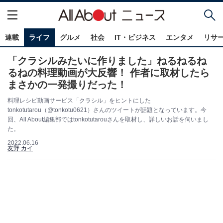
連載
ライフ
グルメ
社会
IT・ビジネス
エンタメ
リサ
「クラシルみたいに作りました」ねるねるね
るねの料理動画が大反響！ 作者に取材したら
まさかの一発撮りだった！
料理レシピ動画サービス「クラシル」をヒントにした
tonkotutarou（@tonkotu0621）さんのツイートが話題となっています。今
回、All About編集部ではtonkotutarouさんを取材し、詳しいお話を伺いまし
た。
2022.06.16
友野 カイ