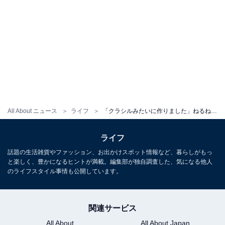
All About ニュース
ライフ
「クラシルみたいに作りました」ねるねるねるねの料理動画が大反響！ 作者に取材したらまさかの一発撮りだった！
ライフ
話題の生活雑貨やファッション、お出かけスポット情報など、暮らしがもっ
と楽しく、豊かになるヒントが満載。編集部が独自調査した、気になる他人
のライフスタイル事情も公開しています。
関連サービス
All About
All About Japan