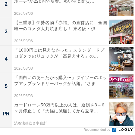
ポーチ”が220円で反響。ぬい活＆防災...
2
2026/08/06
【三重県】伊勢名物「赤福」の直営店に、全国
唯一のコメダ大判焼き店も！ 東名阪・伊...
3
2026/08/06
「1000円には見えなかった」スタンダードプ
ロダクツのリュックが「高見えする」の...
4
2026/08/03
「面白いのあったから購入〜」ダイソーのポッ
プアップランドリーバッグが話題。“さま...
5
2026/08/03
カードローン50万円以上の人は、返済を3～6
ヶ月停止して『大幅に減額してから返済...
PR
渋谷法務総合事務所
Recommended by