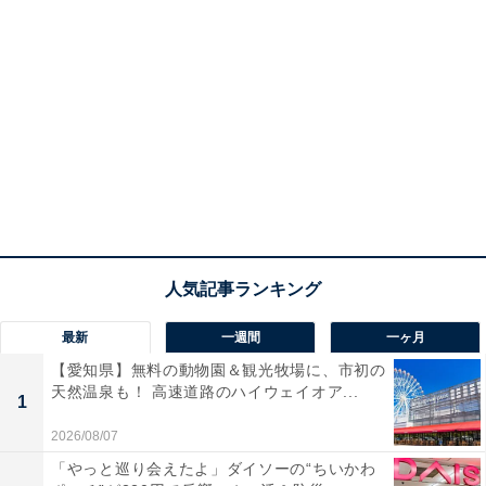
最新
一週間
一ヶ月
【愛知県】無料の動物園＆観光牧場に、市初の
天然温泉も！ 高速道路のハイウェイオア...
1
2026/08/07
「やっと巡り会えたよ」ダイソーの“ちいかわ