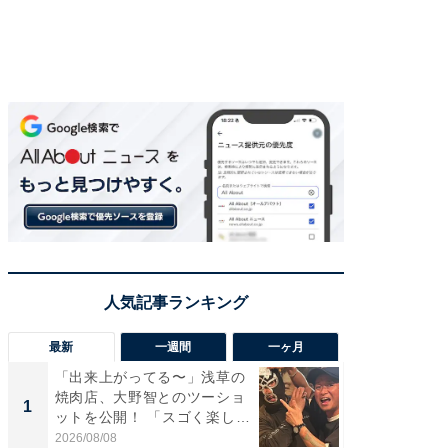
最新
一週間
一ヶ月
「出来上がってる〜」浅草の
「さす
焼肉店、大野智とのツーショ
は」高
1
1
ットを公開！ 「スゴく楽し
災地を
そ...
「カ...
2026/08/08
2026/08/0