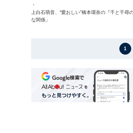
・
上白石萌音、“愛おしい”橋本環奈の『千と千尋
な関係」
1