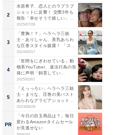
水原希子、恋人とのラブラブ
「脚が
ショットに反響！ 交際3年も
横川尚
2
2
報告「幸せそうで嬉しい」
ムキな姿
「...
刃...
2025/07/28
2026/08/0
「豊胸！？」ヘラヘラ三銃
「え、
士・ありしゃん、美乳あらわ
芸人、2
3
3
な圧巻スタイル披露！ 「スタ
エットに
イ...
2024/05/17
2026/08/0
「世間をにぎわせている」動
「脳がバ
物系YouTuber、違法行為の告
装姿が話
4
4
発に声明「飼育してい...
のお父さ
2025/02/07
2026/08/0
「えっっろい」ヘラヘラ三銃
「ちょ
士・まりな、圧巻の美バスト
ってま
5
5
あらわなグラビアショット公
熊本地
開...
...
2023/09/29
2026/08/0
「今日の目玉商品は？」毎日
上質な眠
変わるAmazonタイムセール
座で体感
PR
PR
が見逃せない
Amazon
ReFa GIN