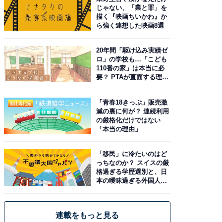
じゃない、「業と罪」を
描く『映画ちいかわ』か
ら強く連想した映画8選
20年間「駆け込み実績ゼ
ロ」の学校も…「こども
110番の家」は本当に必
要？ PTAが直面する理想
と現実
「青春18きっぷ」販売激
減の裏に何が？ 連続利用
の厳格化だけではない
「本当の理由」
「移民」に冷たいのはど
っちなのか？ スイスの厳
格過ぎる学歴選別と、日
本の曖昧過ぎる外国人政
策
連載をもっと見る